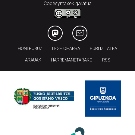
Codesyntaxek garatua
HONI BURUZ
LEGE OHARRA
PUBLIZITATEA
ARAUAK
HARREMANETARAKO
RSS