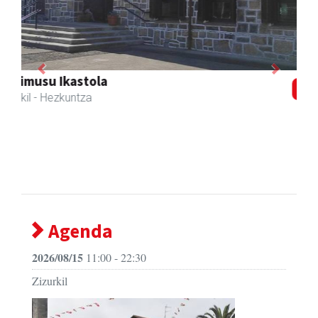
Previous
Next
Zubeldia arrain eta mariskoa
Zizurkil
- Arrandegiak
Agenda
2026/08/15
11:00 - 22:30
Zizurkil