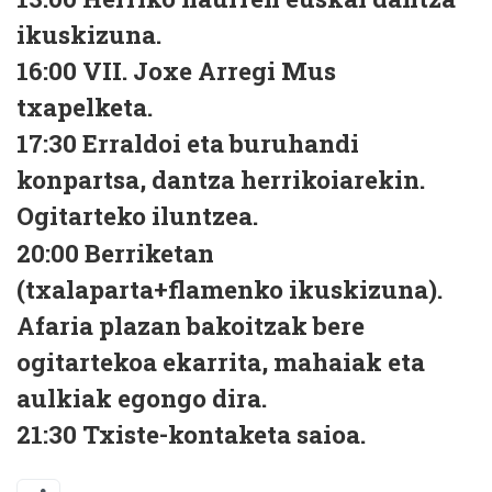
ikuskizuna.
16:00
VII. Joxe Arregi Mus
txapelketa.
17:30
Erraldoi eta buruhandi
konpartsa, dantza herrikoiarekin.
Ogitarteko iluntzea.
20:00
Berriketan
(txalaparta+flamenko ikuskizuna).
Afaria plazan bakoitzak bere
ogitartekoa ekarrita, mahaiak eta
aulkiak egongo dira.
21:30
Txiste-kontaketa saioa.