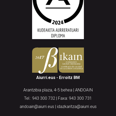
Aiurri.eus - Erroitz BM
Arantzibia plaza, 4-5 behea | ANDOAIN
Tel.: 943 300 732 | Faxa: 943 300 731
andoain@aiurri.eus | idazkaritza@aiurri.eus