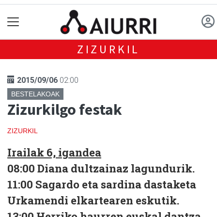
ZIZURKIL
2015/09/06
02:00
BESTELAKOAK
Zizurkilgo festak
ZIZURKIL
Irailak 6, igandea
0
8:00
Diana dultzainaz lagundurik.
11:00
Sagardo eta sardina dastaketa
Urkamendi elkartearen eskutik.
13:00
Herriko haurren euskal dantza