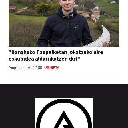
"Banakako Txapelketan jokatzeko nire
eskubidea aldarrikatzen dut"
Aiurri
abu 07, 12:00
URNIETA