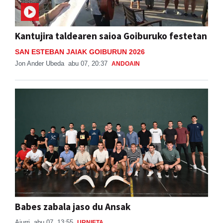
Kantujira taldearen saioa Goiburuko festetan
SAN ESTEBAN JAIAK GOIBURUN 2026
Jon Ander Ubeda
abu 07, 20:37
ANDOAIN
Babes zabala jaso du Ansak
Aiurri
abu 07, 13:55
URNIETA