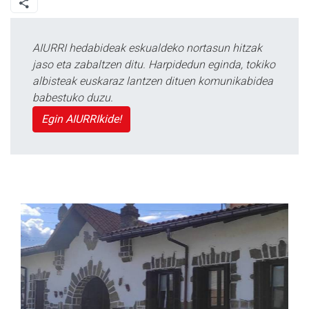
AIURRI hedabideak eskualdeko nortasun hitzak
jaso eta zabaltzen ditu. Harpidedun eginda, tokiko
albisteak euskaraz lantzen dituen komunikabidea
babestuko duzu.
Egin AIURRIkide!