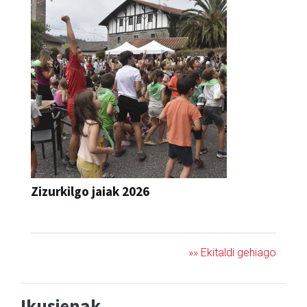
Zizurkilgo jaiak 2026
JAIA
»» Ekitaldi gehiago
Ikusienak