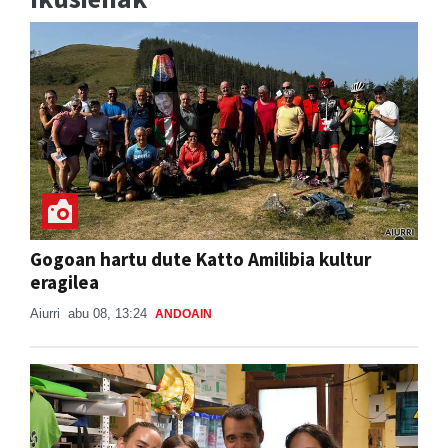
Gogoan hartu dute Katto Amilibia kultur
eragilea
Aiurri
abu 08, 13:24
ANDOAIN