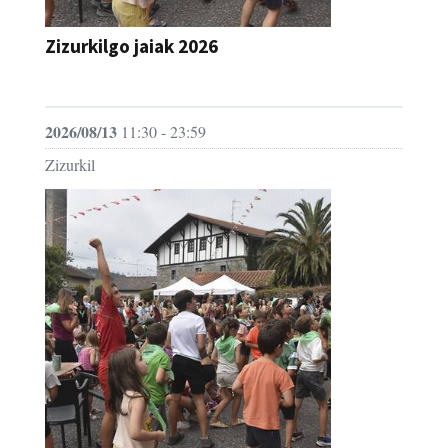
Zizurkilgo jaiak 2026
JAIA
2026/08/13
11:30 - 23:59
Zizurkil