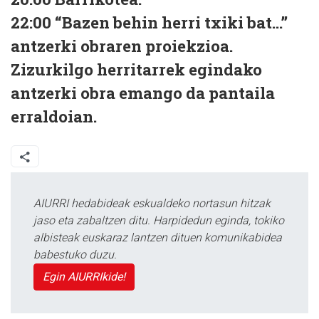
22:00
“Bazen behin herri txiki bat…”
antzerki obraren proiekzioa.
Zizurkilgo herritarrek egindako
antzerki obra emango da pantaila
erraldoian.
AIURRI hedabideak eskualdeko nortasun hitzak
jaso eta zabaltzen ditu. Harpidedun eginda, tokiko
albisteak euskaraz lantzen dituen komunikabidea
babestuko duzu.
Egin AIURRIkide!