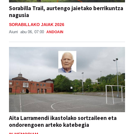
Sorabilla Trail, aurtengo jaietako berrikuntza
nagusia
SORABILLAKO JAIAK 2026
Aiurri
abu 06, 07:00
ANDOAIN
Aita Larramendi ikastolako sortzaileen eta
ondorengoen arteko katebegia