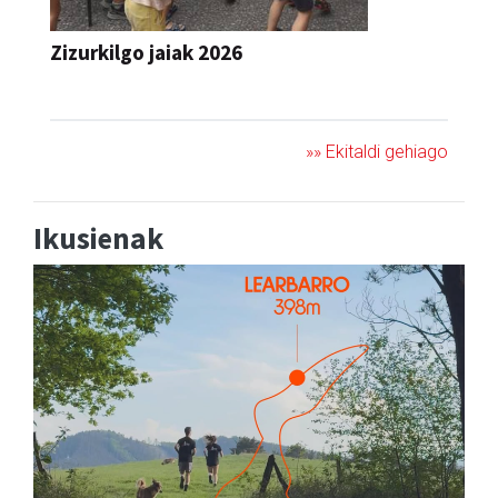
Zizurkilgo jaiak 2026
JAIA
»» Ekitaldi gehiago
Ikusienak