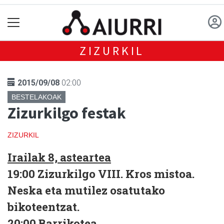
ZIZURKIL
2015/09/08
02:00
BESTELAKOAK
Zizurkilgo festak
ZIZURKIL
Irailak 8, asteartea
19:00
Zizurkilgo VIII. Kros mistoa.
Neska eta mutilez osatutako
bikoteentzat.
20:00
Barrikotea.