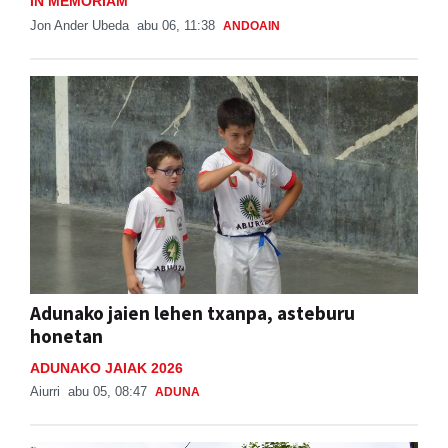
IN MEMORIAM
Jon Ander Ubeda
abu 06, 11:38
ANDOAIN
Adunako jaien lehen txanpa, asteburu
honetan
ADUNAKO JAIAK 2026
Aiurri
abu 05, 08:47
ADUNA