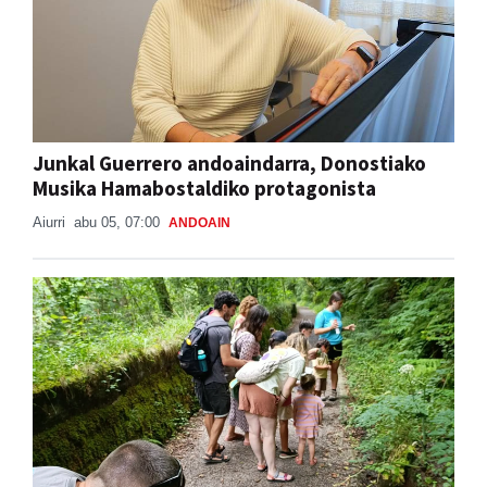
Junkal Guerrero andoaindarra, Donostiako
Musika Hamabostaldiko protagonista
Aiurri
abu 05, 07:00
ANDOAIN