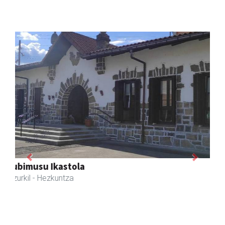
Previous
Next
Joxean harategia
Zizurkil
- Harategiak