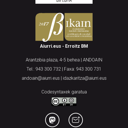
Aiurri.eus - Erroitz BM
Arantzibia plaza, 4-5 behea | ANDOAIN
Tel.: 943 300 732 | Faxa: 943 300 731
andoain@aiurri.eus | idazkaritza@aiurri.eus
Codesyntaxek garatua