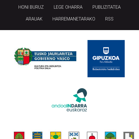
HONI BURUZ
LEGE OHARRA
PUBLIZITATEA
ARAUAK
HARREMANETARAKO
RSS