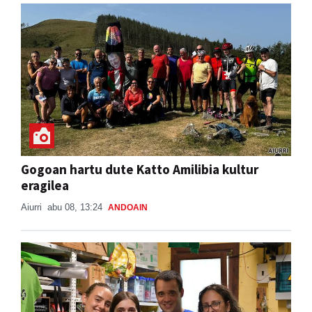
Gogoan hartu dute Katto Amilibia kultur
eragilea
Aiurri
abu 08, 13:24
ANDOAIN