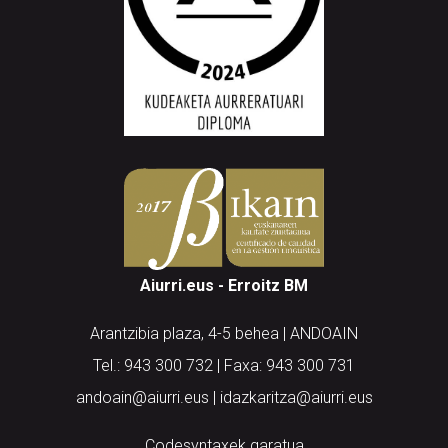
Aiurri.eus - Erroitz BM
Arantzibia plaza, 4-5 behea | ANDOAIN
Tel.: 943 300 732 | Faxa: 943 300 731
andoain@aiurri.eus | idazkaritza@aiurri.eus
Codesyntaxek garatua