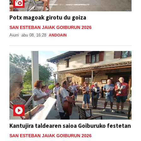
Potx magoak girotu du goiza
SAN ESTEBAN JAIAK GOIBURUN 2026
Aiurri
abu 08, 16:28
ANDOAIN
Kantujira taldearen saioa Goiburuko festetan
SAN ESTEBAN JAIAK GOIBURUN 2026