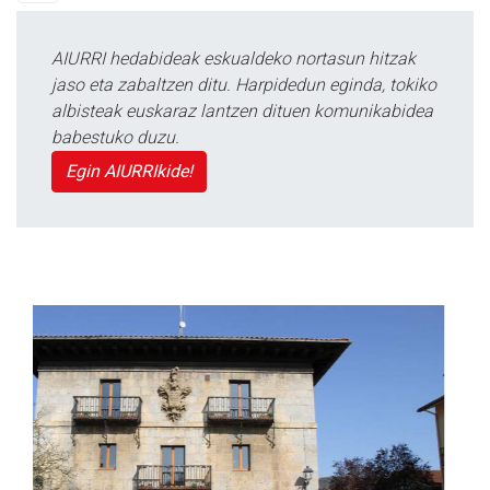
AIURRI hedabideak eskualdeko nortasun hitzak
jaso eta zabaltzen ditu. Harpidedun eginda, tokiko
albisteak euskaraz lantzen dituen komunikabidea
babestuko duzu.
Egin AIURRIkide!