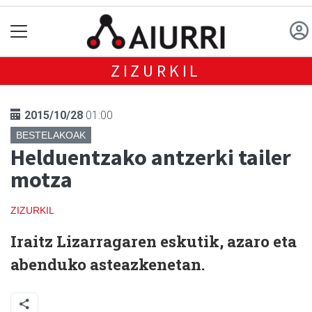
ZIZURKIL
2015/10/28
01:00
BESTELAKOAK
Helduentzako antzerki tailer
motza
ZIZURKIL
Iraitz Lizarragaren eskutik, azaro eta
abenduko asteazkenetan.