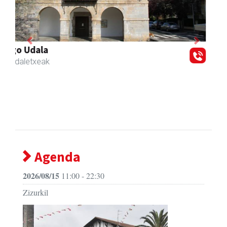
Previous
Next
Zubeldia arrain eta mariskoa
Zizurkil
- Arrandegiak
Agenda
2026/08/15
11:00 - 22:30
Zizurkil