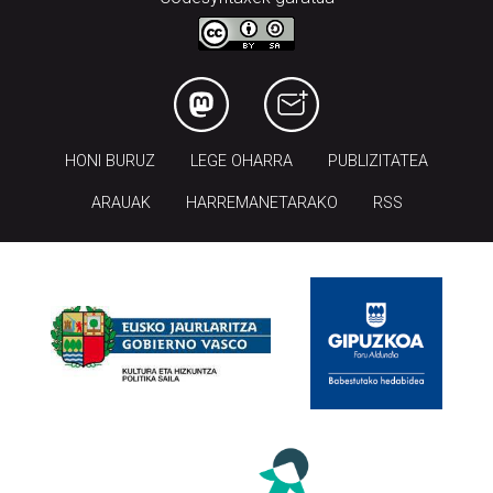
HONI BURUZ
LEGE OHARRA
PUBLIZITATEA
ARAUAK
HARREMANETARAKO
RSS