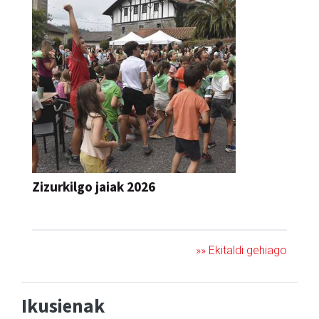
Zizurkilgo jaiak 2026
JAIA
»» Ekitaldi gehiago
Ikusienak