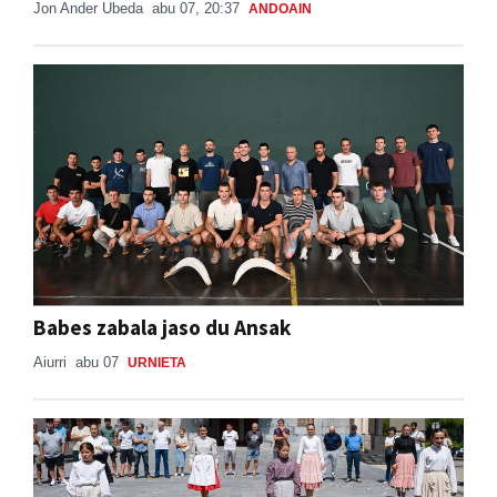
Jon Ander Ubeda
abu 07, 20:37
ANDOAIN
Babes zabala jaso du Ansak
Aiurri
abu 07
URNIETA