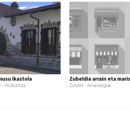
usu Ikastola
Zubeldia arrain eta mari
l
- Hezkuntza
Zizurkil
- Arrandegiak