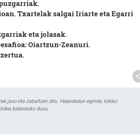
 puzgarriak.
oan. Txartelak salgai Iriarte eta Egarri
garriak eta jolasak.
safioa: Oiartzun-Zeanuri.
zertua.
k jaso eta zabaltzen ditu. Harpidedun eginda, tokiko
bidea babestuko duzu.