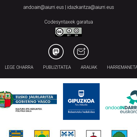
andoain@aiurri.eus | idazkaritza@aiurri.eus
Codesyntaxek garatua
LEGE OHARRA
PUBLIZITATEA
ARAUAK
HARREMANET