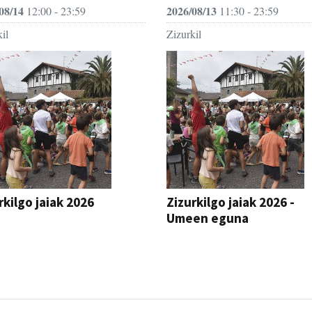
08/14
2026/08/13
12:00 - 23:59
11:30 - 23:59
il
Zizurkil
rkilgo jaiak 2026
Zizurkilgo jaiak 2026 -
Umeen eguna
JAIA