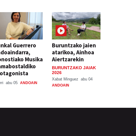
nkal Guerrero
Buruntzako jaien
doaindarra,
atarikoa, Ainhoa
nostiako Musika
Aiertzarekin
amabostaldiko
BURUNTZAKO JAIAK
otagonista
2026
Xabat Minguez
abu 04
rri
abu 05
ANDOAIN
ANDOAIN