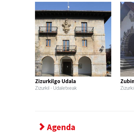
Zizurkilgo Udala
Zubim
Zizurkil
- Udaletxeak
Zizurki
Agenda