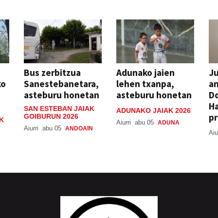
Bus zerbitzua
Adunako jaien
Ju
ko
Sanestebanetara,
lehen txanpa,
an
asteburu honetan
asteburu honetan
Do
H
SAN ESTEBAN JAIAK
ADUNAKO JAIAK 2026
pr
GOIBURUN 2026
K
Aiurri
abu 05
ADUNA
Aiurri
abu 05
ANDOAIN
Aiu