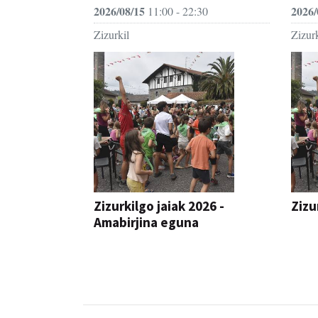
2026/08/15
2026/
11:00 - 22:30
Zizurkil
Zizurk
Zizurkilgo jaiak 2026 -
Zizu
Amabirjina eguna
JAIA
JAIA