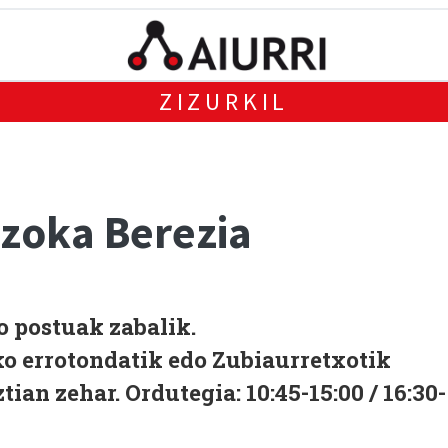
ZIZURKIL
 Azoka Berezia
ko postuak zabalik.
o errotondatik edo Zubiaurretxotik
ian zehar. Ordutegia: 10:45-15:00 / 16:30-