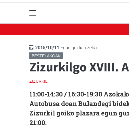
2015/10/11
Egun guztian zehar
BESTELAKOAK
Zizurkilgo XVIII.
ZIZURKIL
11:00-14:30 / 16:30-19:30 Azoka
Autobusa doan Bulandegi bidek
Zizurkil goiko plazara egun guzt
21:00.