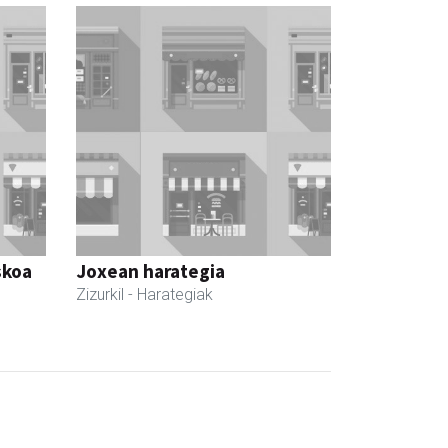
skoa
Joxean harategia
Zizurkil
- Harategiak