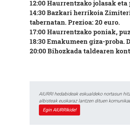
12:00 Haurrentzako jolasak eta
14:30 Bazkari herrikoia Zimiteri
tabernatan. Prezioa: 20 euro.
17:00 Haurrentzako poniak, puz
18:30 Emakumeen giza-proba. De
20:00 Bihozkada taldearen kont
AIURRI hedabideak eskualdeko nortasun hitza
albisteak euskaraz lantzen dituen komunika
Egin AIURRIkide!