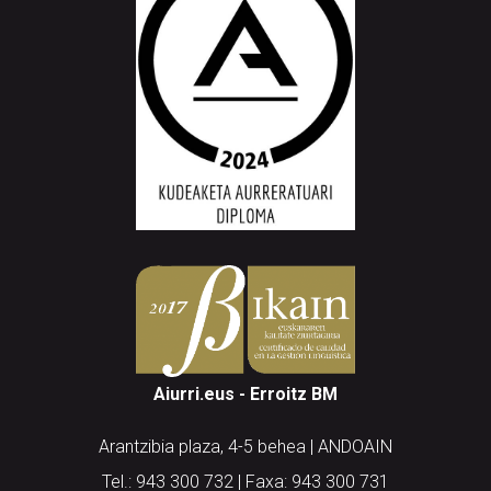
Aiurri.eus - Erroitz BM
Arantzibia plaza, 4-5 behea | ANDOAIN
Tel.: 943 300 732 | Faxa: 943 300 731