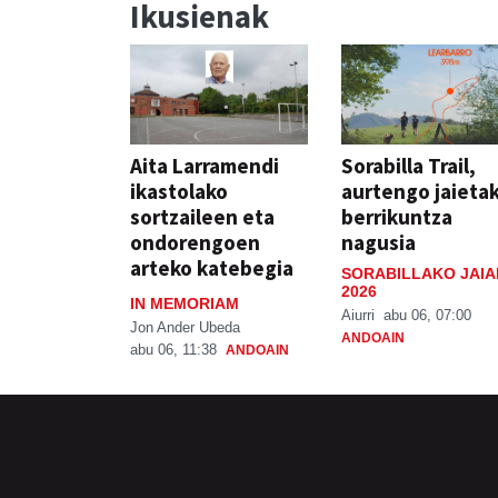
Ikusienak
Aita Larramendi
Sorabilla Trail,
ikastolako
aurtengo jaieta
sortzaileen eta
berrikuntza
ondorengoen
nagusia
arteko katebegia
SORABILLAKO JAIA
2026
IN MEMORIAM
Aiurri
abu 06, 07:00
Jon Ander Ubeda
ANDOAIN
abu 06, 11:38
ANDOAIN