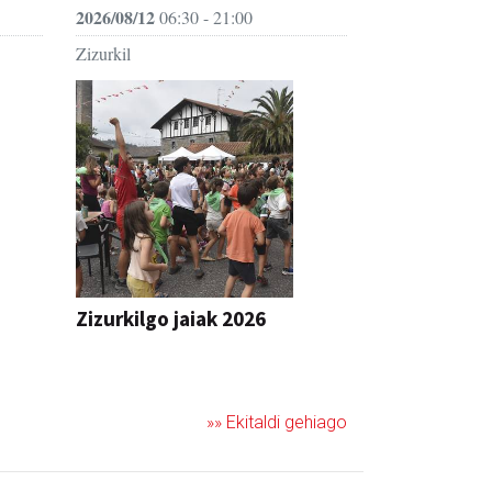
2026/08/12
06:30 - 21:00
Zizurkil
Zizurkilgo jaiak 2026
JAIA
»» Ekitaldi gehiago