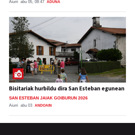
Aiurri
abu 05, 08:47
ADUNA
Bisitariak hurbildu dira San Esteban egunean
SAN ESTEBAN JAIAK GOIBURUN 2026
Aiurri
abu 03
ANDOAIN