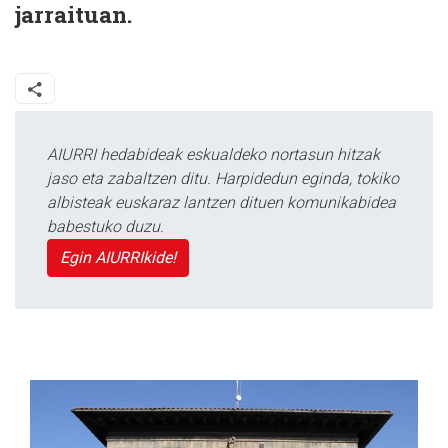
jarraituan.
AIURRI hedabideak eskualdeko nortasun hitzak
jaso eta zabaltzen ditu. Harpidedun eginda, tokiko
albisteak euskaraz lantzen dituen komunikabidea
babestuko duzu.
Egin AIURRIkide!