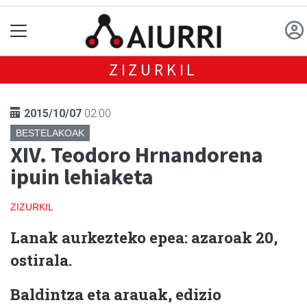
ZIZURKIL
2015/10/07
02:00
BESTELAKOAK
XIV. Teodoro Hrnandorena
ipuin lehiaketa
ZIZURKIL
Lanak aurkezteko epea: azaroak 20,
ostirala.
Baldintza eta arauak, edizio