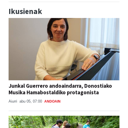
Ikusienak
Junkal Guerrero andoaindarra, Donostiako
Musika Hamabostaldiko protagonista
Aiurri
abu 05, 07:00
ANDOAIN