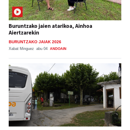
Buruntzako jaien atarikoa, Ainhoa
Aiertzarekin
BURUNTZAKO JAIAK 2026
Xabat Minguez
abu 04
ANDOAIN