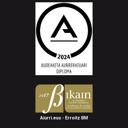
Aiurri.eus - Erroitz BM