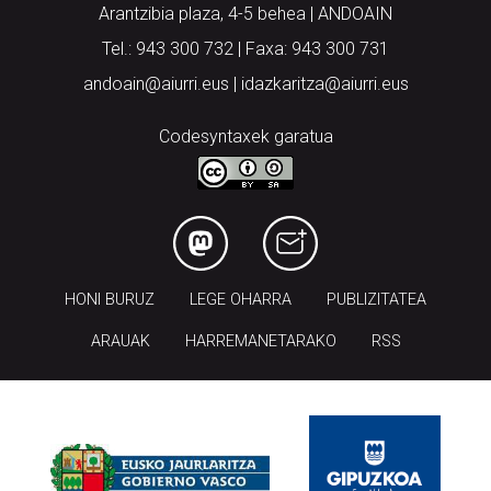
Arantzibia plaza, 4-5 behea | ANDOAIN
Tel.: 943 300 732 | Faxa: 943 300 731
andoain@aiurri.eus | idazkaritza@aiurri.eus
Codesyntaxek garatua
HONI BURUZ
LEGE OHARRA
PUBLIZITATEA
ARAUAK
HARREMANETARAKO
RSS