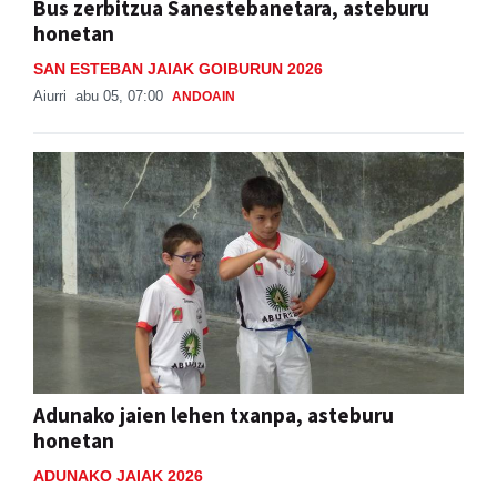
Bus zerbitzua Sanestebanetara, asteburu
honetan
SAN ESTEBAN JAIAK GOIBURUN 2026
Aiurri
abu 05, 07:00
ANDOAIN
Adunako jaien lehen txanpa, asteburu
honetan
ADUNAKO JAIAK 2026