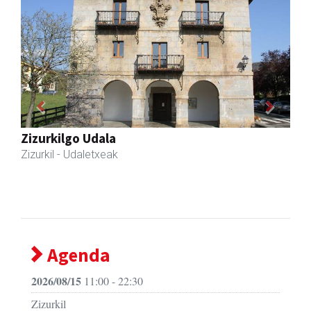
Previous
Next
Zizurkilgo Udala
Zizurkil
- Udaletxeak
Agenda
2026/08/15
11:00 - 22:30
Zizurkil