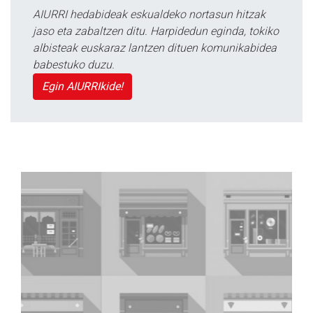
AIURRI hedabideak eskualdeko nortasun hitzak
jaso eta zabaltzen ditu. Harpidedun eginda, tokiko
albisteak euskaraz lantzen dituen komunikabidea
babestuko duzu.
Egin AIURRIkide!