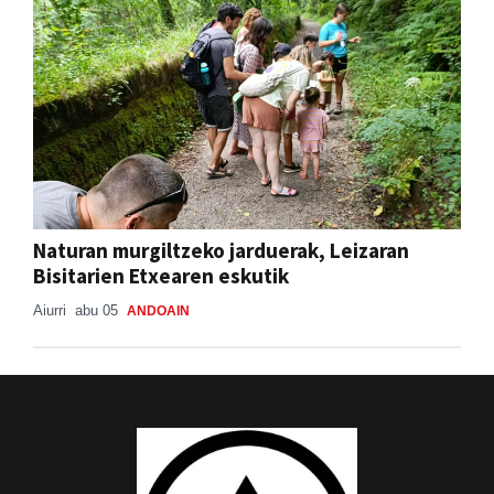
Naturan murgiltzeko jarduerak, Leizaran
Bisitarien Etxearen eskutik
Aiurri
abu 05
ANDOAIN