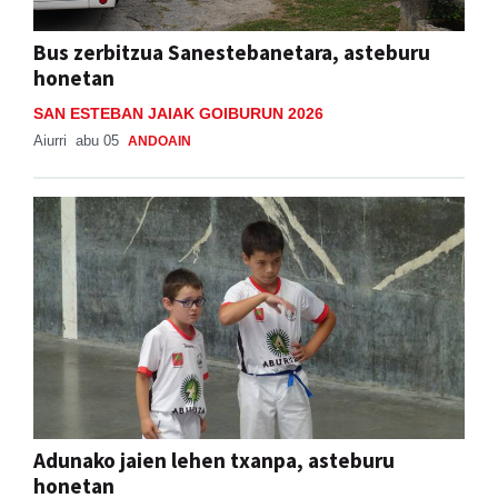
Bus zerbitzua Sanestebanetara, asteburu
honetan
SAN ESTEBAN JAIAK GOIBURUN 2026
Aiurri
abu 05
ANDOAIN
Adunako jaien lehen txanpa, asteburu
honetan
ADUNAKO JAIAK 2026