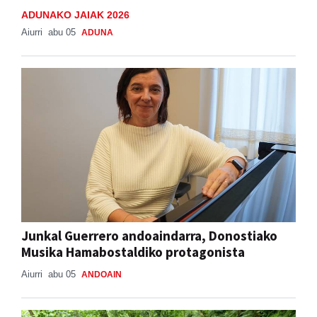
Aiurri
abu 05
ADUNA
Junkal Guerrero andoaindarra, Donostiako
Musika Hamabostaldiko protagonista
Aiurri
abu 05
ANDOAIN