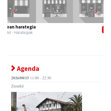
Previous
Next
Zizurkilgo Udala
Zizurkil
- Udaletxeak
Agenda
2026/08/15
11:00 - 22:30
Zizurkil