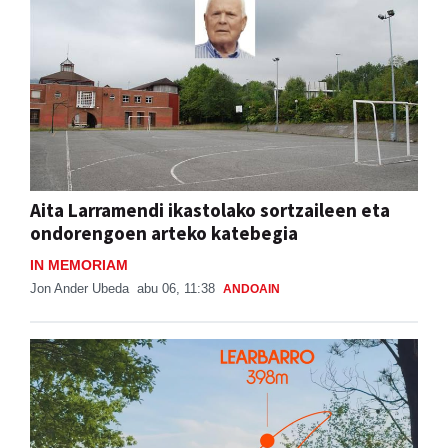
Aita Larramendi ikastolako sortzaileen eta
ondorengoen arteko katebegia
IN MEMORIAM
Jon Ander Ubeda
abu 06, 11:38
ANDOAIN