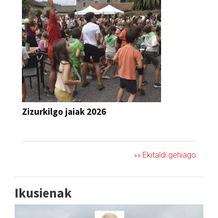
Zizurkilgo jaiak 2026
JAIA
»» Ekitaldi gehiago
Ikusienak