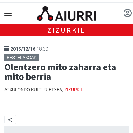
ZIZURKIL
2015/12/16
18:30
BESTELAKOAK
Olentzero mito zaharra eta
mito berria
ATXULONDO KULTUR ETXEA,
ZIZURKIL