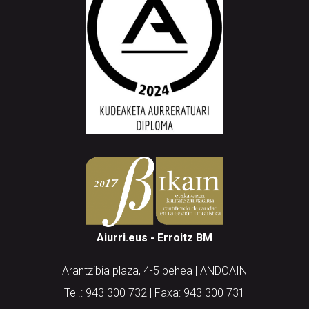
Aiurri.eus - Erroitz BM
Arantzibia plaza, 4-5 behea | ANDOAIN
Tel.: 943 300 732 | Faxa: 943 300 731
andoain@aiurri.eus | idazkaritza@aiurri.eus