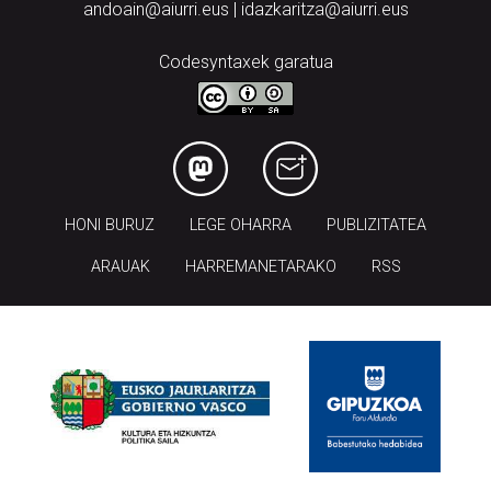
Codesyntaxek garatua
HONI BURUZ
LEGE OHARRA
PUBLIZITATEA
ARAUAK
HARREMANETARAKO
RSS