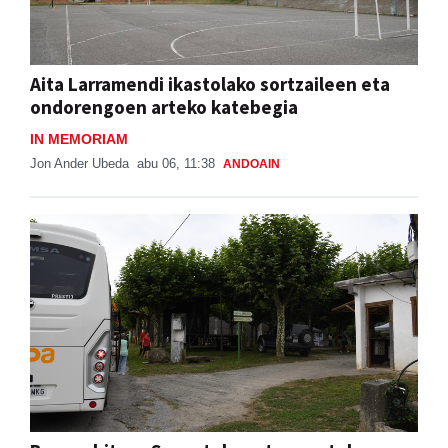
Aita Larramendi ikastolako sortzaileen eta
ondorengoen arteko katebegia
IN MEMORIAM
Jon Ander Ubeda
abu 06, 11:38
ANDOAIN