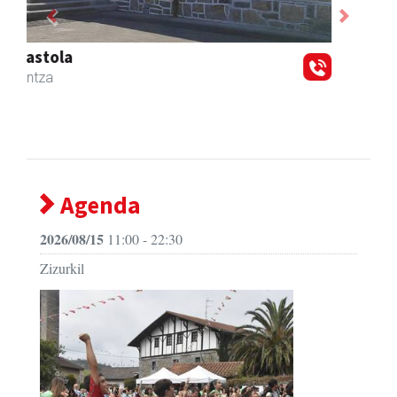
Previous
Next
Zizurkilgo Udala
Zizurkil
- Udaletxeak
Agenda
2026/08/15
11:00 - 22:30
Zizurkil