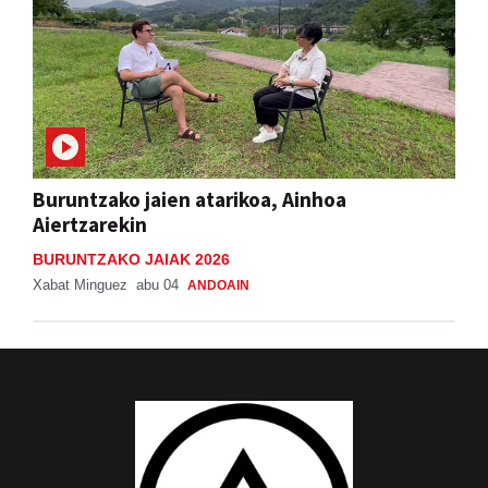
Buruntzako jaien atarikoa, Ainhoa
Aiertzarekin
BURUNTZAKO JAIAK 2026
Xabat Minguez
abu 04
ANDOAIN