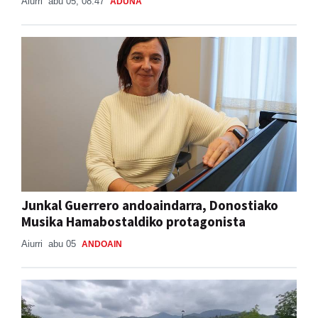
Aiurri
abu 05, 08:47
ADUNA
Junkal Guerrero andoaindarra, Donostiako
Musika Hamabostaldiko protagonista
Aiurri
abu 05
ANDOAIN