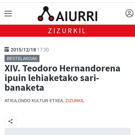
ZIZURKIL
2015/12/18
17:30
BESTELAKOAK
XIV. Teodoro Hernandorena
ipuin lehiaketako sari-
banaketa
ATXULONDO KULTUR ETXEA,
ZIZURKIL