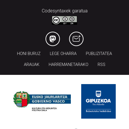
Codesyntaxek garatua
HONI BURUZ
LEGE OHARRA
PUBLIZITATEA
ARAUAK
HARREMANETARAKO
RSS