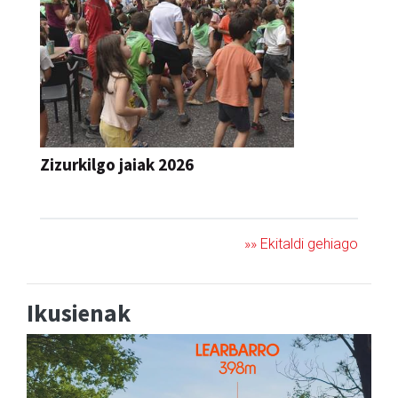
Zizurkilgo jaiak 2026
JAIA
»» Ekitaldi gehiago
Ikusienak