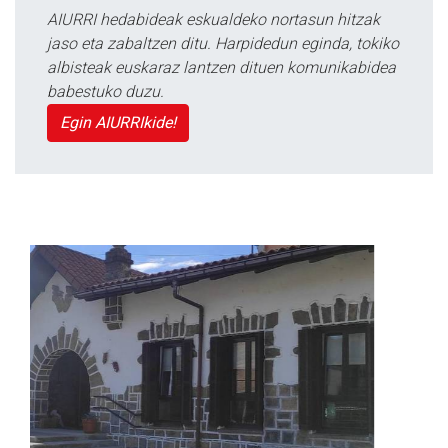
AIURRI hedabideak eskualdeko nortasun hitzak
jaso eta zabaltzen ditu. Harpidedun eginda, tokiko
albisteak euskaraz lantzen dituen komunikabidea
babestuko duzu.
Egin AIURRIkide!