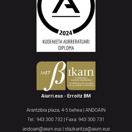
Aiurri.eus - Erroitz BM
Arantzibia plaza, 4-5 behea | ANDOAIN
Tel.: 943 300 732 | Faxa: 943 300 731
andoain@aiurri.eus | idazkaritza@aiurri.eus