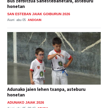
Bus zerbitzua Sanestebanetara, asteburu
honetan
SAN ESTEBAN JAIAK GOIBURUN 2026
Aiurri
abu 05
ANDOAIN
Adunako jaien lehen txanpa, asteburu
honetan
ADUNAKO JAIAK 2026