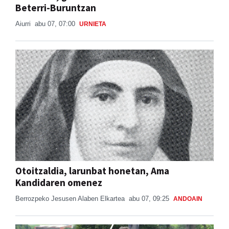
Beterri-Buruntzan
Aiurri
abu 07, 07:00
URNIETA
Otoitzaldia, larunbat honetan, Ama
Kandidaren omenez
Berrozpeko Jesusen Alaben Elkartea
abu 07, 09:25
ANDOAIN