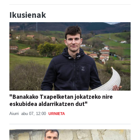
Ikusienak
"Banakako Txapelketan jokatzeko nire
eskubidea aldarrikatzen dut"
Aiurri
abu 07, 12:00
URNIETA