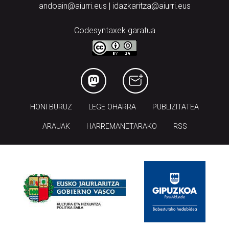
andoain@aiurri.eus | idazkaritza@aiurri.eus
Codesyntaxek garatua
HONI BURUZ
LEGE OHARRA
PUBLIZITATEA
ARAUAK
HARREMANETARAKO
RSS