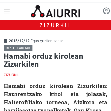
ZIZURKIL
2015/12/12
Egun guztian zehar
BESTELAKOAK
Hamabi orduz kirolean
Zizurkilen
ZIZURKIL
Hamabi orduz kirolean Zizurkilen:
Haurrentzako kirol eta jolasak,
Halterofiliako torneoa, Aizkora eta
harrijasotze txapelketak, Gau Krosa…