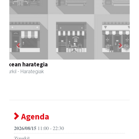
Previous
Next
Zubeldia arrain eta mariskoa
Zizurkil
- Arrandegiak
Agenda
2026/08/15
11:00 - 22:30
Zizurkil