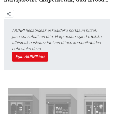
AIURRI hedabideak eskualdeko nortasun hitzak
jaso eta zabaltzen ditu. Harpidedun eginda, tokiko
albisteak euskaraz lantzen dituen komunikabidea
babestuko duzu.
Egin AIURRIkide!