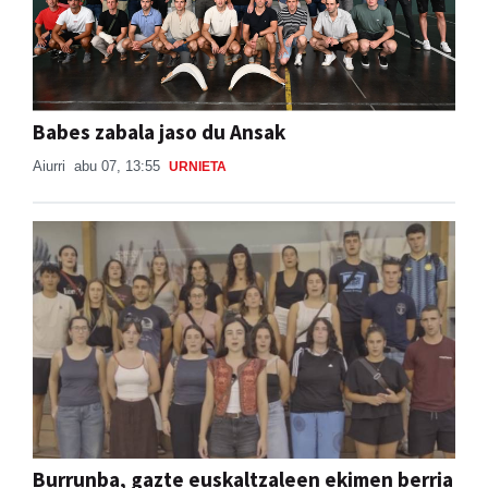
Babes zabala jaso du Ansak
Aiurri
abu 07, 13:55
URNIETA
Burrunba, gazte euskaltzaleen ekimen berria