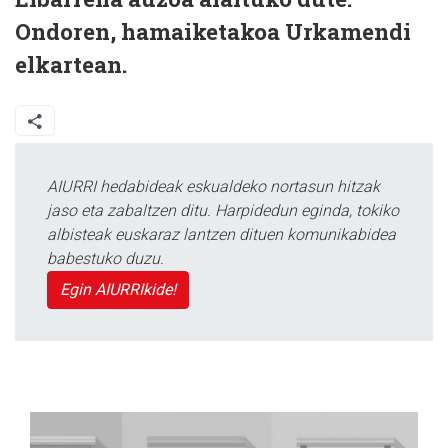
Ondoren, hamaiketakoa Urkamendi
elkartean.
AIURRI hedabideak eskualdeko nortasun hitzak
jaso eta zabaltzen ditu. Harpidedun eginda, tokiko
albisteak euskaraz lantzen dituen komunikabidea
babestuko duzu.
Egin AIURRIkide!