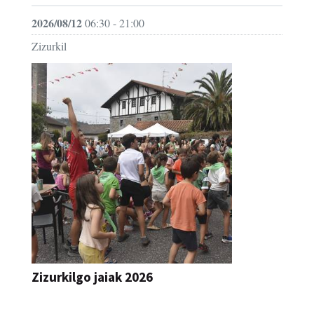
Zizurkil
Zizurkilgo jaiak 2026
JAIA
»» Ekitaldi gehiago