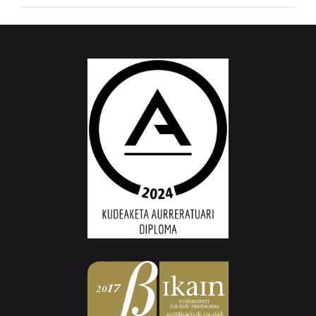
Aiurri.eus - Erroitz BM