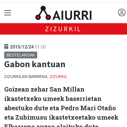
ZIZURKIL
2015/12/24
01:00
BESTELAKOAK
Gabon kantuan
ZIZURKILEN BARRENA,
ZIZURKIL
Goizean zehar San Millan
ikastetxeko umeek baserrietan
abestuko dute eta Pedro Mari Otaño
eta Zubimusu ikastetxeetako umeek
Elbarrena auzoa alaituko dute.