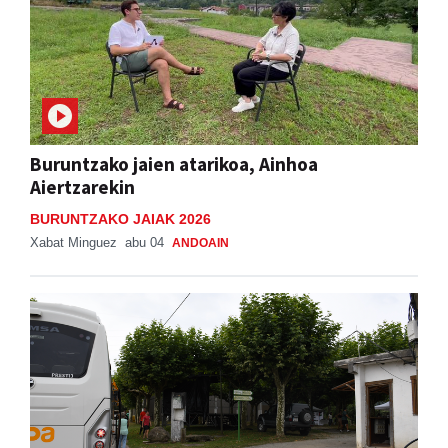
Buruntzako jaien atarikoa, Ainhoa
Aiertzarekin
BURUNTZAKO JAIAK 2026
Xabat Minguez
abu 04
ANDOAIN