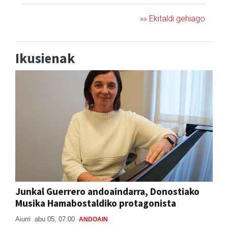
Ikusienak
Junkal Guerrero andoaindarra, Donostiako
Musika Hamabostaldiko protagonista
Aiurri
abu 05, 07:00
ANDOAIN