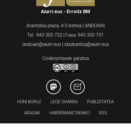
Arantzibia plaza, 4-5 behea | ANDOAIN
Tel.: 943 300 732 | Faxa: 943 300 731
andoain@aiurri.eus | idazkaritza@aiurri.eus
Codesyntaxek garatua
HONI BURUZ
LEGE OHARRA
PUBLIZITATEA
ARAUAK
HARREMANETARAKO
RSS