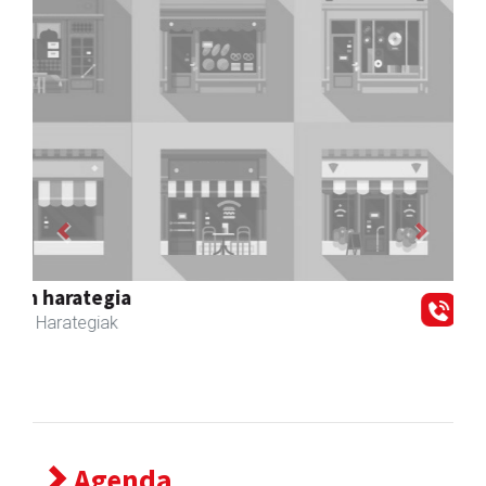
Previous
Next
Zizurkilgo Udala
Zizurkil
- Udaletxeak
Agenda
2026/08/15
11:00 - 22:30