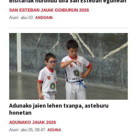
Aiurri
abu 03
ANDOAIN
Adunako jaien lehen txanpa, asteburu
honetan
ADUNAKO JAIAK 2026
Aiurri
abu 05, 08:47
ADUNA