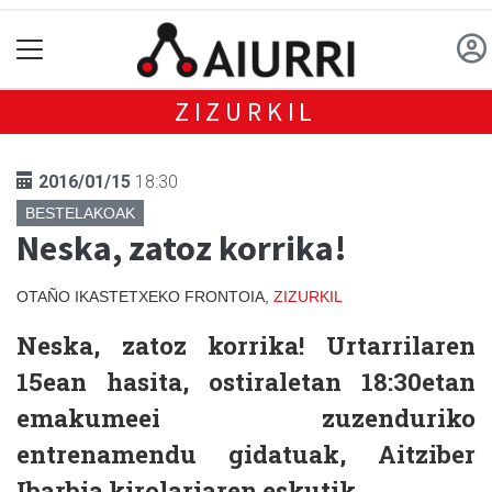
ZIZURKIL
2016/01/15
18:30
BESTELAKOAK
Neska, zatoz korrika!
OTAÑO IKASTETXEKO FRONTOIA,
ZIZURKIL
Neska, zatoz korrika!
Urtarrilaren
15ean hasita, ostiraletan 18:30etan
emakumeei zuzenduriko
entrenamendu gidatuak, Aitziber
Ibarbia kirolariaren eskutik.