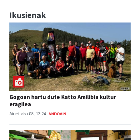
Ikusienak
Gogoan hartu dute Katto Amilibia kultur
eragilea
Aiurri
abu 08, 13:24
ANDOAIN