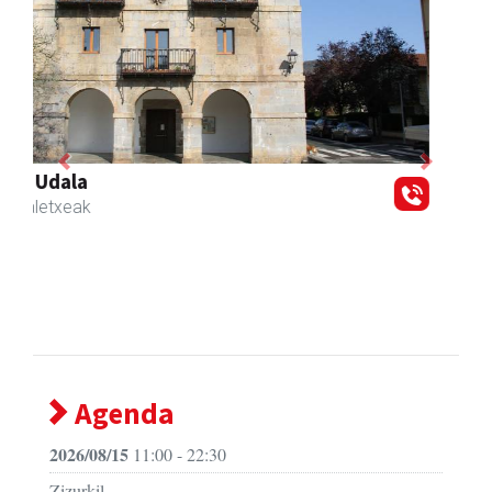
Previous
Next
Zubeldia arrain eta mariskoa
Zizurkil
- Arrandegiak
Agenda
2026/08/15
11:00 - 22:30
Zizurkil