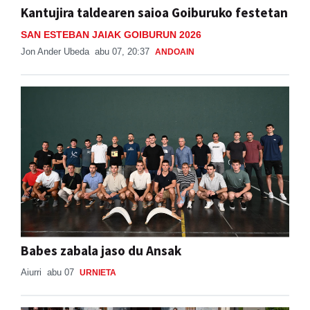
Kantujira taldearen saioa Goiburuko festetan
SAN ESTEBAN JAIAK GOIBURUN 2026
Jon Ander Ubeda
abu 07, 20:37
ANDOAIN
Babes zabala jaso du Ansak
Aiurri
abu 07
URNIETA