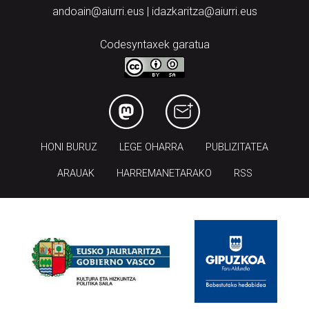
andoain@aiurri.eus | idazkaritza@aiurri.eus
Codesyntaxek garatua
HONI BURUZ
LEGE OHARRA
PUBLIZITATEA
ARAUAK
HARREMANETARAKO
RSS