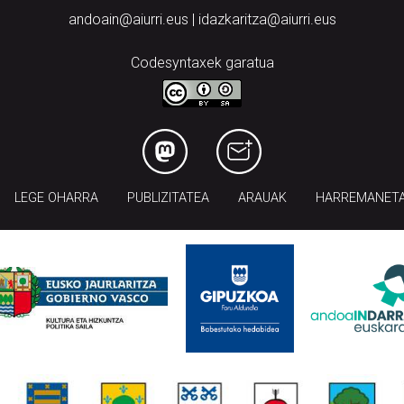
andoain@aiurri.eus | idazkaritza@aiurri.eus
Codesyntaxek garatua
LEGE OHARRA
PUBLIZITATEA
ARAUAK
HARREMANET