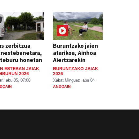
s zerbitzua
Buruntzako jaien
anestebanetara,
atarikoa, Ainhoa
steburu honetan
Aiertzarekin
N ESTEBAN JAIAK
BURUNTZAKO JAIAK
IBURUN 2026
2026
rri
abu 05, 07:00
Xabat Minguez
abu 04
DOAIN
ANDOAIN