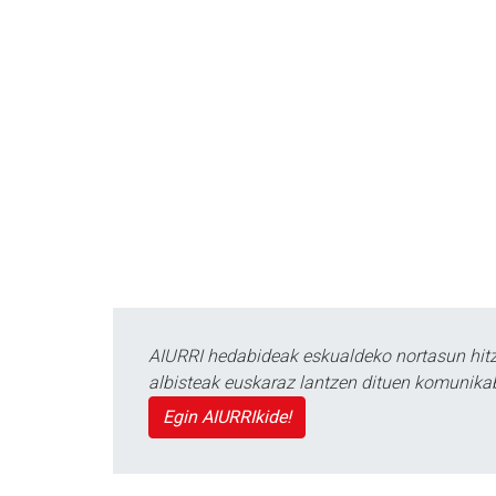
AIURRI hedabideak eskualdeko nortasun hitza
albisteak euskaraz lantzen dituen komunika
Egin AIURRIkide!