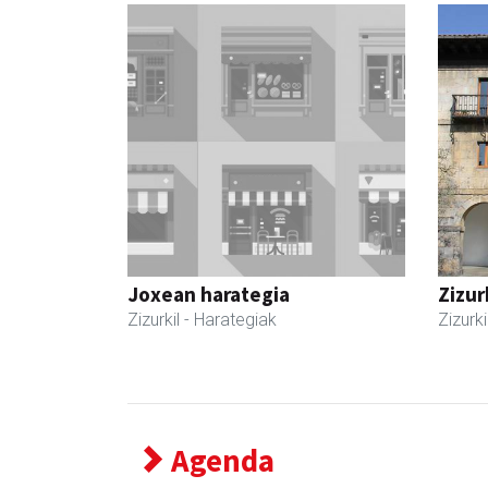
Joxean harategia
Zizur
Zizurkil
- Harategiak
Zizurki
Agenda