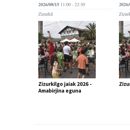
2026/08/15
2026/
11:00 - 22:30
Zizurkil
Zizurk
Zizurkilgo jaiak 2026 -
Zizu
Amabirjina eguna
JAIA
JAIA