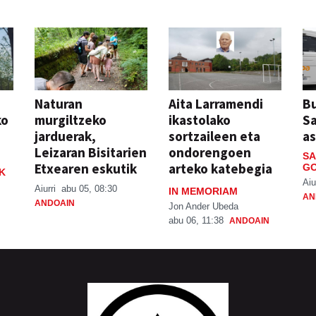
Naturan
Aita Larramendi
Bu
ko
murgiltzeko
ikastolako
S
jarduerak,
sortzaileen eta
a
Leizaran Bisitarien
ondorengoen
SA
Etxearen eskutik
arteko katebegia
GO
K
Aiu
Aiurri
abu 05, 08:30
IN MEMORIAM
AN
ANDOAIN
Jon Ander Ubeda
abu 06, 11:38
ANDOAIN