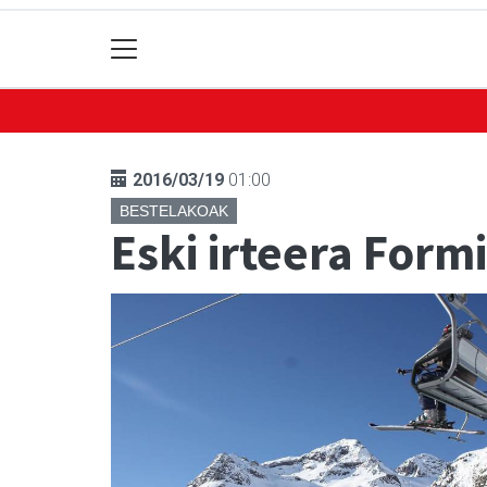
2016/03/19
01:00
BESTELAKOAK
Eski irteera Form