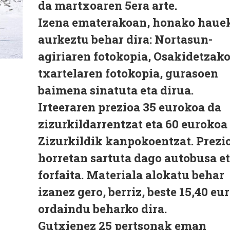
da martxoaren 5era arte.
Izena ematerakoan, honako haue
aurkeztu behar dira: Nortasun-
agiriaren fotokopia, Osakidetzak
txartelaren fotokopia, gurasoen
baimena sinatuta eta dirua.
Irteeraren prezioa 35 eurokoa da
zizurkildarrentzat eta 60 eurokoa
Zizurkildik kanpokoentzat. Prezi
horretan sartuta dago autobusa e
forfaita. Materiala alokatu behar
izanez gero, berriz, beste 15,40 eu
ordaindu beharko dira.
Gutxienez 25 pertsonak eman