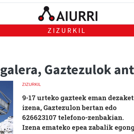
ZIZURKIL
igalera, Gaztezulok an
ZIZURKIL
9-17 urteko gazteek eman dezaket
izena, Gaztezulon bertan edo
626623107 telefono-zenbakian.
Izena emateko epea zabalik egon