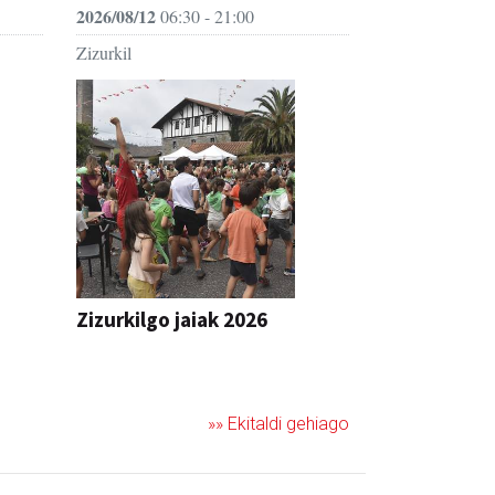
2026/08/12
06:30 - 21:00
Zizurkil
Zizurkilgo jaiak 2026
JAIA
»» Ekitaldi gehiago