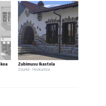
skoa
Zubimusu Ikastola
Zizurkil
- Hezkuntza