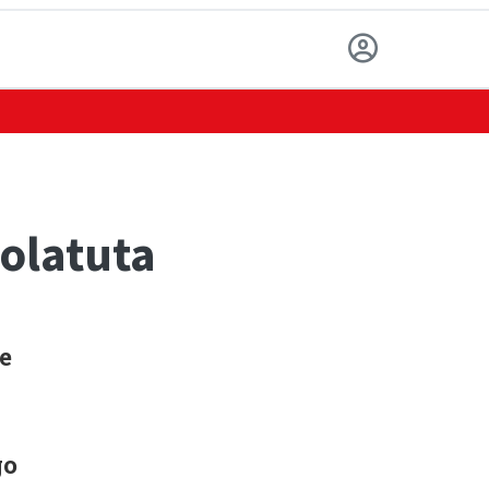
tolatuta
e
go