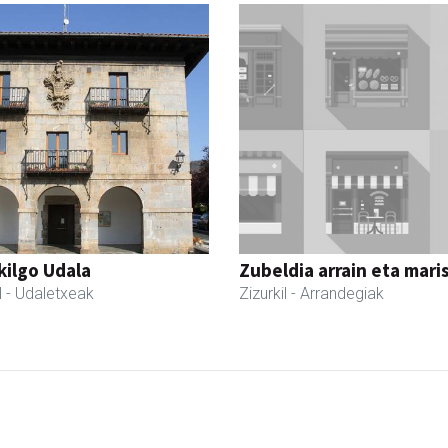
kilgo Udala
Zubeldia arrain eta mari
l
- Udaletxeak
Zizurkil
- Arrandegiak