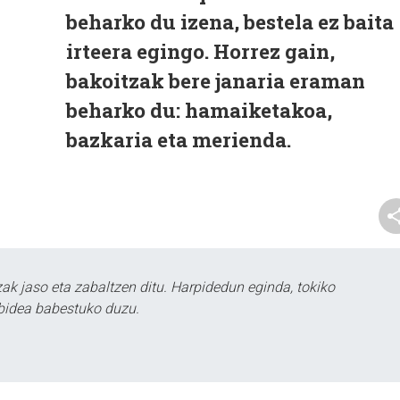
beharko du izena, bestela ez baita
irteera egingo. Horrez gain,
bakoitzak bere janaria eraman
beharko du: hamaiketakoa,
bazkaria eta merienda.
k jaso eta zabaltzen ditu. Harpidedun eginda, tokiko
bidea babestuko duzu.