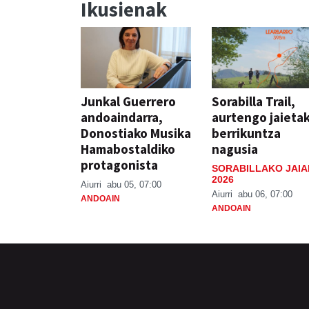
Ikusienak
Junkal Guerrero
Sorabilla Trail,
andoaindarra,
aurtengo jaieta
Donostiako Musika
berrikuntza
Hamabostaldiko
nagusia
protagonista
SORABILLAKO JAIA
2026
Aiurri
abu 05, 07:00
Aiurri
abu 06, 07:00
ANDOAIN
ANDOAIN