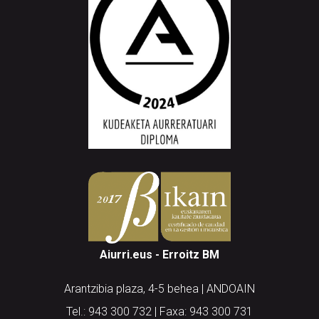
Aiurri.eus - Erroitz BM
Arantzibia plaza, 4-5 behea | ANDOAIN
Tel.: 943 300 732 | Faxa: 943 300 731