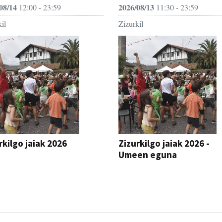
08/14
2026/08/13
12:00 - 23:59
11:30 - 23:59
il
Zizurkil
rkilgo jaiak 2026
Zizurkilgo jaiak 2026 -
Umeen eguna
JAIA