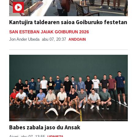
Kantujira taldearen saioa Goiburuko festetan
SAN ESTEBAN JAIAK GOIBURUN 2026
Jon Ander Ubeda
abu 07, 20:37
ANDOAIN
Babes zabala jaso du Ansak
Aiurri
abu 07, 13:55
URNIETA