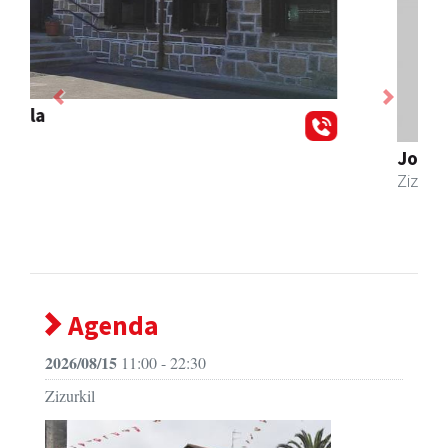
Previous
Next
Joxean harategia
Zizurkil
- Harategiak
Agenda
2026/08/15
11:00 - 22:30
Zizurkil