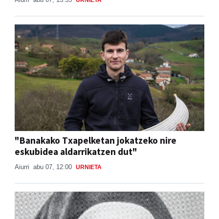
"Banakako Txapelketan jokatzeko nire
eskubidea aldarrikatzen dut"
Aiurri
abu 07, 12:00
URNIETA