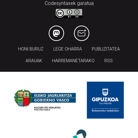
Codesyntaxek garatua
HONI BURUZ
LEGE OHARRA
PUBLIZITATEA
ARAUAK
HARREMANETARAKO
RSS