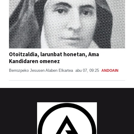
Otoitzaldia, larunbat honetan, Ama
Kandidaren omenez
Berrozpeko Jesusen Alaben Elkartea
abu 07, 09:25
ANDOAIN