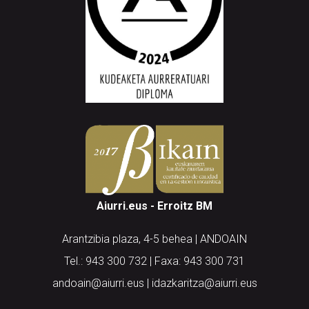
Aiurri.eus - Erroitz BM
Arantzibia plaza, 4-5 behea | ANDOAIN
Tel.: 943 300 732 | Faxa: 943 300 731
andoain@aiurri.eus | idazkaritza@aiurri.eus