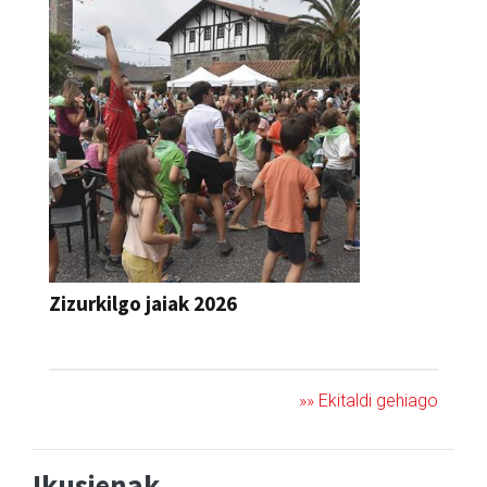
Zizurkilgo jaiak 2026
JAIA
»» Ekitaldi gehiago
Ikusienak