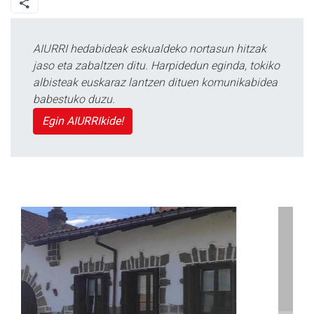
AIURRI hedabideak eskualdeko nortasun hitzak
jaso eta zabaltzen ditu. Harpidedun eginda, tokiko
albisteak euskaraz lantzen dituen komunikabidea
babestuko duzu.
Egin AIURRIkide!