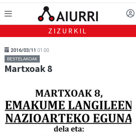
ZIZURKIL
2016/03/11
01:00
BESTELAKOAK
Martxoak 8