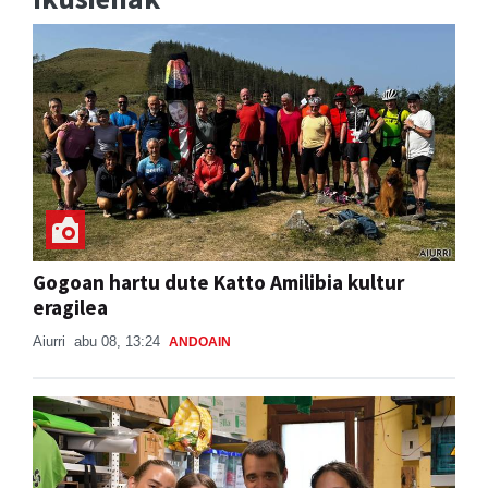
Gogoan hartu dute Katto Amilibia kultur
eragilea
Aiurri
abu 08, 13:24
ANDOAIN