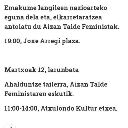
Emakume langileen nazioarteko
eguna dela eta, elkarretaratzea
antolatu du Aizan Talde Feministak.
19:00, Joxe Arregi plaza.
Martxoak 12, larunbata
Ahalduntze tailerra, Aizan Talde
Feministaren eskutik.
11:00-14:00, Atxulondo Kultur etxea.