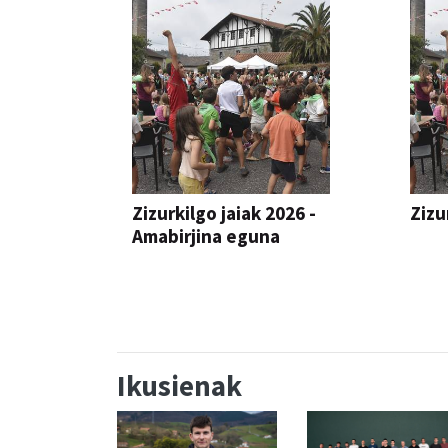
Zizurkilgo jaiak 2026 -
Zizu
Amabirjina eguna
JAIA
JAIA
Ikusienak