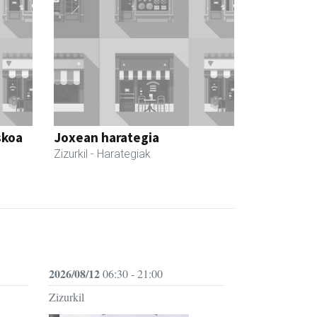
skoa
Joxean harategia
Zizurkil
- Harategiak
2026/08/12
06:30 - 21:00
Zizurkil