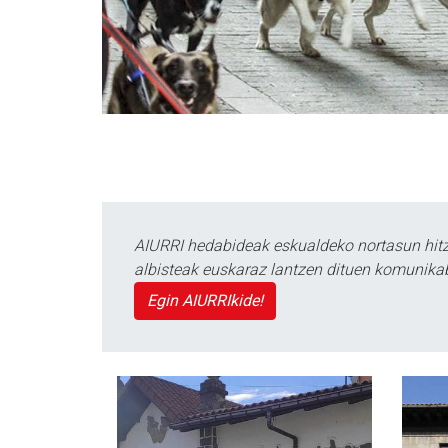
AIURRI hedabideak eskualdeko nortasun hitza
albisteak euskaraz lantzen dituen komunika
Egin AIURRIkide!