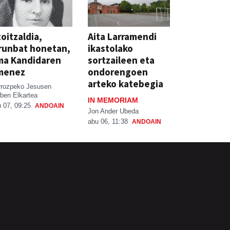
oitzaldia,
Aita Larramendi
runbat honetan,
ikastolako
ma Kandidaren
sortzaileen eta
menez
ondorengoen
arteko katebegia
rrozpeko Jesusen
ben Elkartea
IN MEMORIAM
 07, 09:25
ANDOAIN
Jon Ander Ubeda
abu 06, 11:38
ANDOAIN