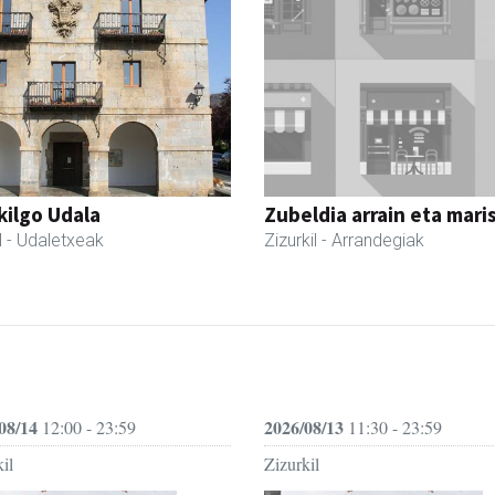
kilgo Udala
Zubeldia arrain eta mari
l
- Udaletxeak
Zizurkil
- Arrandegiak
08/14
2026/08/13
12:00 - 23:59
11:30 - 23:59
il
Zizurkil