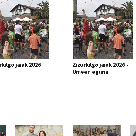
rkilgo jaiak 2026
Zizurkilgo jaiak 2026 -
Umeen eguna
JAIA