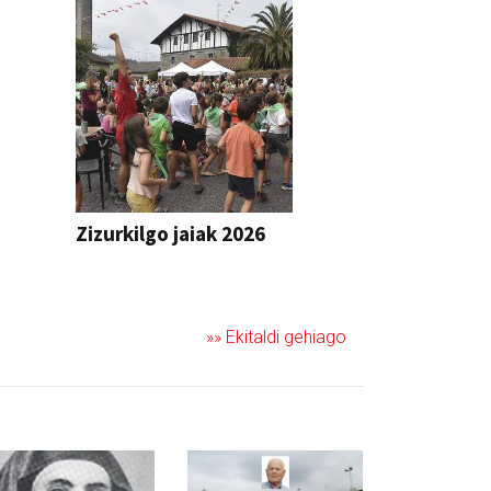
Zizurkilgo jaiak 2026
JAIA
»» Ekitaldi gehiago