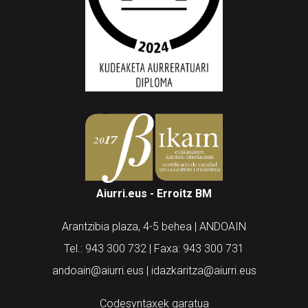
Aiurri.eus - Erroitz BM
Arantzibia plaza, 4-5 behea | ANDOAIN
Tel.: 943 300 732 | Faxa: 943 300 731
andoain@aiurri.eus | idazkaritza@aiurri.eus
Codesyntaxek garatua