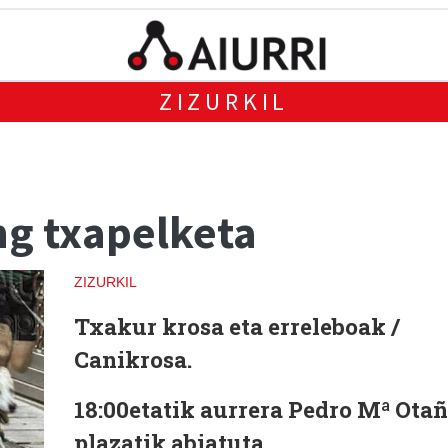
ZIZURKIL
ng txapelketa
ZIZURKIL
Txakur krosa eta erreleboak /
Canikrosa.
18:00etatik aurrera Pedro Mª Ota
plazatik abiatuta.