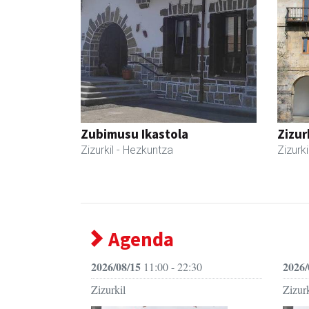
Zubimusu Ikastola
Zizur
Zizurkil
- Hezkuntza
Zizurki
Agenda
2026/08/15
2026/
11:00 - 22:30
Zizurkil
Zizurk