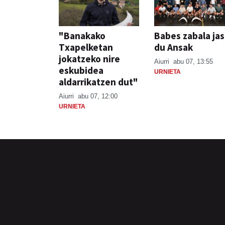
"Banakako
Babes zabala ja
Txapelketan
du Ansak
jokatzeko nire
Aiurri
abu 07, 13:55
eskubidea
URNIETA
aldarrikatzen dut"
Aiurri
abu 07, 12:00
URNIETA