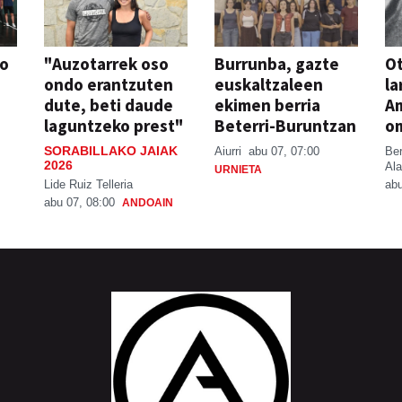
so
"Auzotarrek oso
Burrunba, gazte
Ot
ondo erantzuten
euskaltzaleen
la
dute, beti daude
ekimen berria
A
laguntzeko prest"
Beterri-Buruntzan
o
SORABILLAKO JAIAK
Aiurri
abu 07, 07:00
Be
2026
Ala
URNIETA
Lide Ruiz Telleria
abu
abu 07, 08:00
ANDOAIN