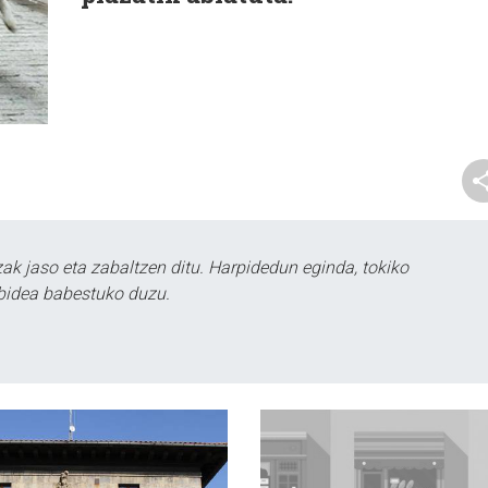
k jaso eta zabaltzen ditu. Harpidedun eginda, tokiko
bidea babestuko duzu.