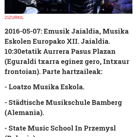
ZIZURKIL
2016-05-07:
Emusik Jaialdia
, Musika
Eskolen Europako XII. Jaialdia.
10:30etatik Aurrera Pasus Plazan
(Eguraldi txarra eginez gero, Intxaur
frontoian). Parte hartzaileak:
- Loatzo Musika Eskola.
- Städtische Musikschule Bamberg
(Alemania).
- State Music School In Przemysl