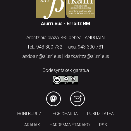
Aiurri.eus - Erroitz BM
Arantzibia plaza, 4-5 behea | ANDOAIN
Tel.: 943 300 732 | Faxa: 943 300 731
andoain@aiurri.eus | idazkaritza@aiurri.eus
Codesyntaxek garatua
HONI BURUZ
LEGE OHARRA
PUBLIZITATEA
ARAUAK
HARREMANETARAKO
RSS