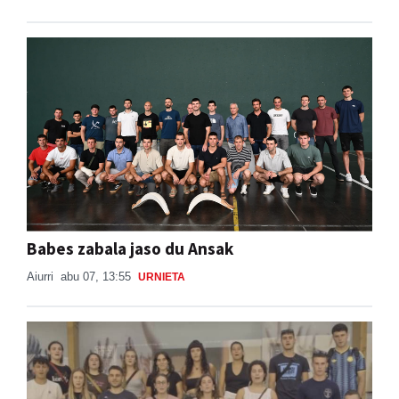
Babes zabala jaso du Ansak
Aiurri
abu 07, 13:55
URNIETA