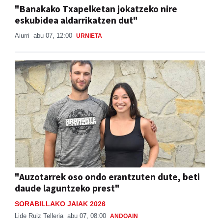
"Banakako Txapelketan jokatzeko nire
eskubidea aldarrikatzen dut"
Aiurri
abu 07, 12:00
URNIETA
"Auzotarrek oso ondo erantzuten dute, beti
daude laguntzeko prest"
SORABILLAKO JAIAK 2026
Lide Ruiz Telleria
abu 07, 08:00
ANDOAIN