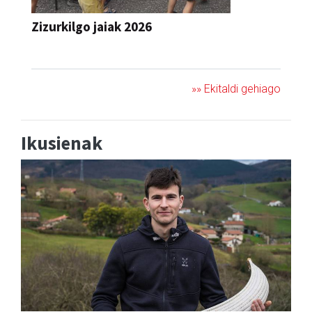
Zizurkilgo jaiak 2026
JAIA
»» Ekitaldi gehiago
Ikusienak