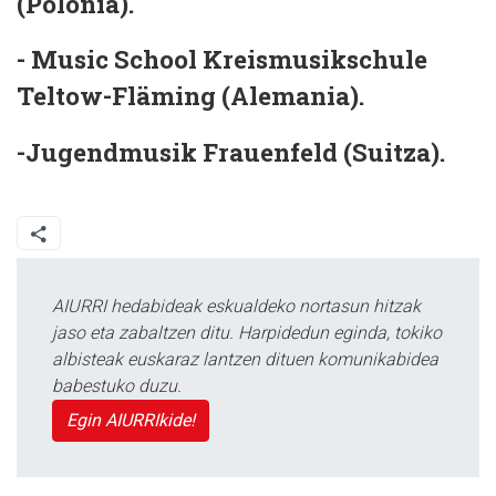
(Polonia).
- Music School Kreismusikschule
Teltow-Fläming (Alemania).
-Jugendmusik Frauenfeld (Suitza).
AIURRI hedabideak eskualdeko nortasun hitzak
jaso eta zabaltzen ditu. Harpidedun eginda, tokiko
albisteak euskaraz lantzen dituen komunikabidea
babestuko duzu.
Egin AIURRIkide!