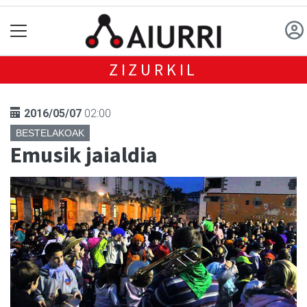
ZIZURKIL
2016/05/07
02:00
BESTELAKOAK
Emusik jaialdia