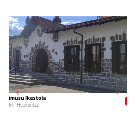
Previous
Next
Joxean harategia
Zizurkil
- Harategiak