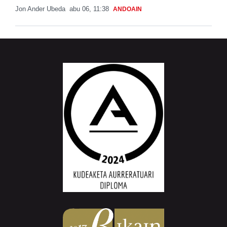
Jon Ander Ubeda
abu 06, 11:38
ANDOAIN