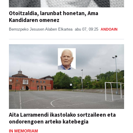
Otoitzaldia, larunbat honetan, Ama
Kandidaren omenez
Berrozpeko Jesusen Alaben Elkartea
abu 07, 09:25
ANDOAIN
Aita Larramendi ikastolako sortzaileen eta
ondorengoen arteko katebegia
IN MEMORIAM