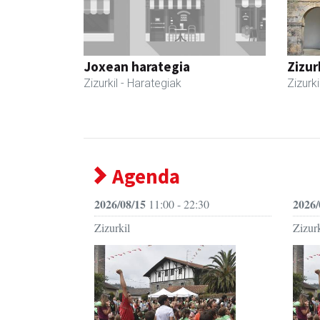
Joxean harategia
Zizur
Zizurkil
- Harategiak
Zizurki
Agenda
2026/08/15
2026/
11:00 - 22:30
Zizurkil
Zizurk