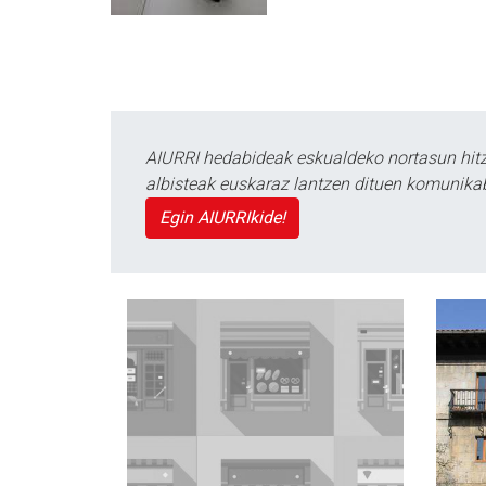
AIURRI hedabideak eskualdeko nortasun hitza
albisteak euskaraz lantzen dituen komunika
Egin AIURRIkide!