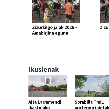
Zizurkilgo jaiak 2026 -
Zizu
Amabirjina eguna
JAIA
JAIA
Ikusienak
Aita Larramendi
Sorabilla Trail,
ikastolako
aurtengo jaieta