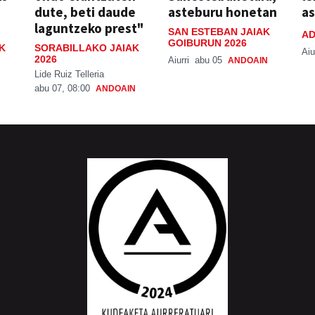
dute, beti daude
asteburu honetan
a
laguntzeko prest"
SAN ESTEBAN JAIAK
AD
GOIBURUN 2026
K
SORABILLAKO JAIAK
Aiu
2026
Aiurri
abu 05
ANDOAIN
Lide Ruiz Telleria
abu 07, 08:00
ANDOAIN