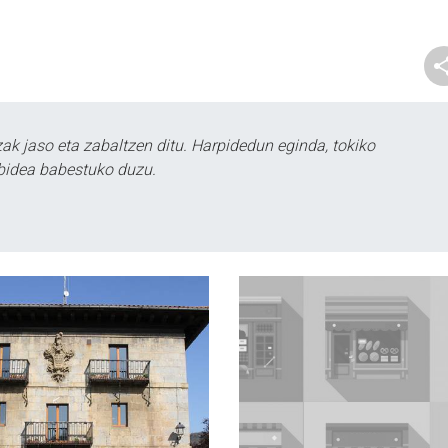
k jaso eta zabaltzen ditu. Harpidedun eginda, tokiko
bidea babestuko duzu.