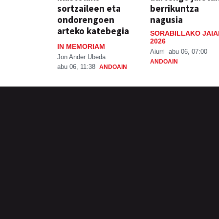
sortzaileen eta
berrikuntza
ondorengoen
nagusia
arteko katebegia
SORABILLAKO JAIA
2026
IN MEMORIAM
Aiurri
abu 06, 07:00
Jon Ander Ubeda
ANDOAIN
abu 06, 11:38
ANDOAIN