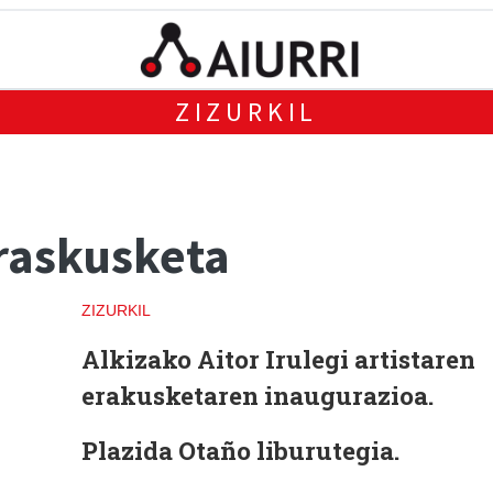
ZIZURKIL
eraskusketa
ZIZURKIL
Alkizako Aitor Irulegi artistaren
erakusketaren inaugurazioa.
Plazida Otaño liburutegia.