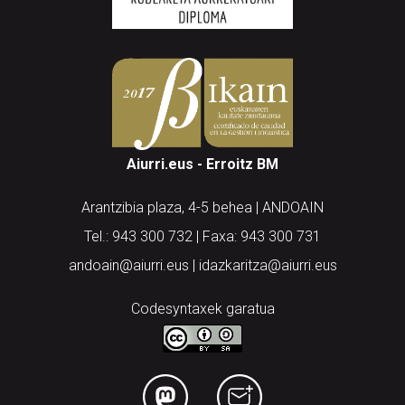
Aiurri.eus - Erroitz BM
Arantzibia plaza, 4-5 behea | ANDOAIN
Tel.: 943 300 732 | Faxa: 943 300 731
andoain@aiurri.eus | idazkaritza@aiurri.eus
Codesyntaxek garatua