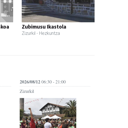
skoa
Zubimusu Ikastola
Zizurkil
- Hezkuntza
2026/08/12
06:30 - 21:00
Zizurkil