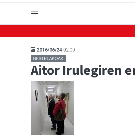
2016/06/24
02:00
BESTELAKOAK
Aitor Irulegiren 