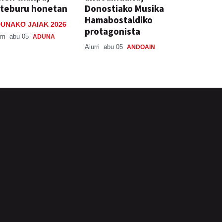
steburu honetan
Donostiako Musika
Hamabostaldiko
UNAKO JAIAK 2026
protagonista
rri
abu 05
ADUNA
Aiurri
abu 05
ANDOAIN