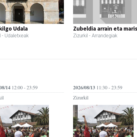
kilgo Udala
Zubeldia arrain eta mari
l
- Udaletxeak
Zizurkil
- Arrandegiak
08/14
2026/08/13
12:00 - 23:59
11:30 - 23:59
il
Zizurkil