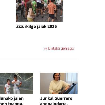
Zizurkilgo jaiak 2026
JAIA
»» Ekitaldi gehiago
unako jaien
Junkal Guerrero
hen txanpa,
andoaindarra,