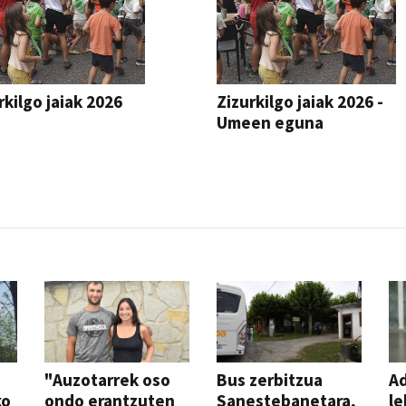
rkilgo jaiak 2026
Zizurkilgo jaiak 2026 -
Umeen eguna
JAIA
"Auzotarrek oso
Bus zerbitzua
Ad
ko
ondo erantzuten
Sanestebanetara,
le