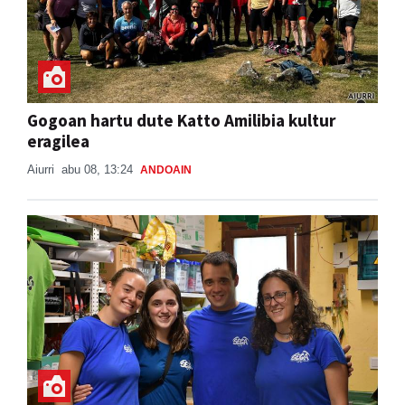
Gogoan hartu dute Katto Amilibia kultur
eragilea
Aiurri
abu 08, 13:24
ANDOAIN