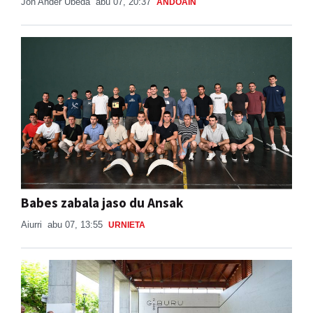
Jon Ander Ubeda
abu 07, 20:37
ANDOAIN
Babes zabala jaso du Ansak
Aiurri
abu 07, 13:55
URNIETA