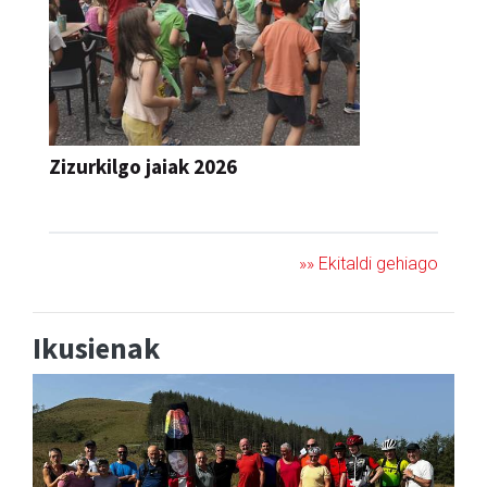
Zizurkilgo jaiak 2026
JAIA
»» Ekitaldi gehiago
Ikusienak