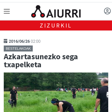
ZIZURKIL
2016/06/26
02:00
BESTELAKOAK
Azkartasunezko sega
txapelketa