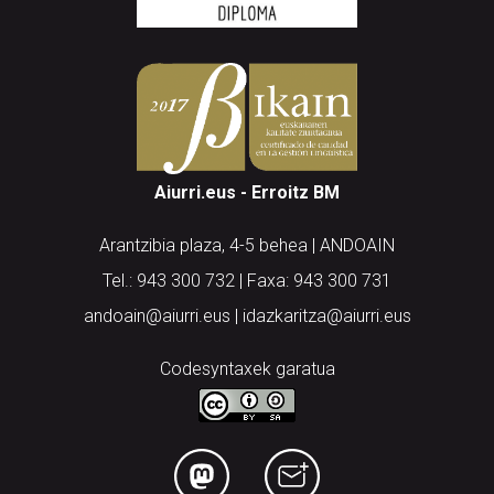
Aiurri.eus - Erroitz BM
Arantzibia plaza, 4-5 behea | ANDOAIN
Tel.: 943 300 732 | Faxa: 943 300 731
andoain@aiurri.eus | idazkaritza@aiurri.eus
Codesyntaxek garatua