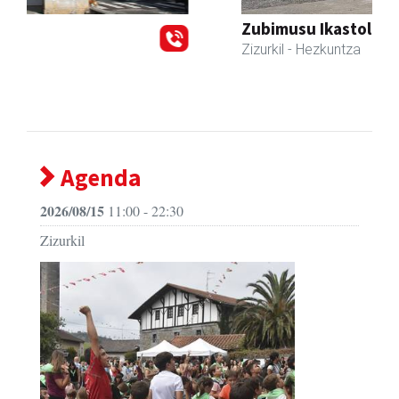
Zubimusu Ikastola
Zizurkil
- Hezkuntza
Agenda
2026/08/15
11:00 - 22:30
Zizurkil