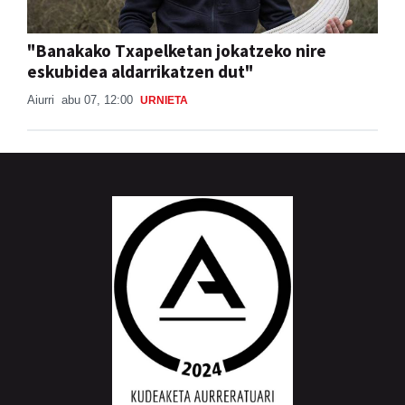
"Banakako Txapelketan jokatzeko nire
eskubidea aldarrikatzen dut"
Aiurri
abu 07, 12:00
URNIETA