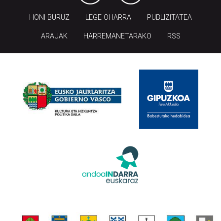
HONI BURUZ
LEGE OHARRA
PUBLIZITATEA
ARAUAK
HARREMANETARAKO
RSS