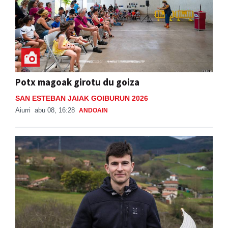
Potx magoak girotu du goiza
SAN ESTEBAN JAIAK GOIBURUN 2026
Aiurri
abu 08, 16:28
ANDOAIN