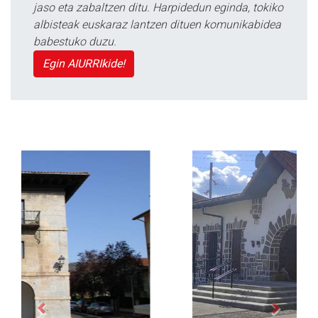
jaso eta zabaltzen ditu. Harpidedun eginda, tokiko
albisteak euskaraz lantzen dituen komunikabidea
babestuko duzu.
Egin AIURRIkide!
Previous
Next