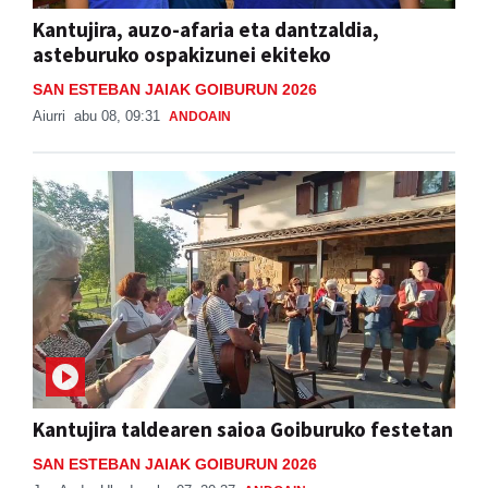
Kantujira, auzo-afaria eta dantzaldia,
asteburuko ospakizunei ekiteko
SAN ESTEBAN JAIAK GOIBURUN 2026
Aiurri
abu 08, 09:31
ANDOAIN
Kantujira taldearen saioa Goiburuko festetan
SAN ESTEBAN JAIAK GOIBURUN 2026