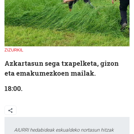
ZIZURKIL
Azkartasun sega txapelketa, gizon
eta emakumezkoen mailak.
18:00.
AIURRI hedabideak eskualdeko nortasun hitzak