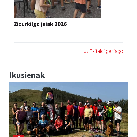
Zizurkilgo jaiak 2026
JAIA
»» Ekitaldi gehiago
Ikusienak