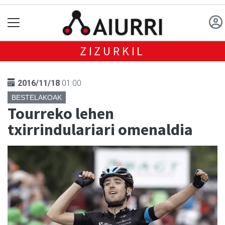
ZIZURKIL
2016/11/18
01:00
BESTELAKOAK
Tourreko lehen
txirrindulariari omenaldia