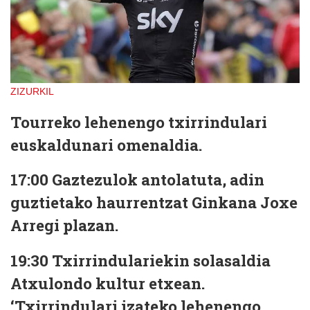
ZIZURKIL
Tourreko lehenengo txirrindulari
euskaldunari omenaldia.
17:00
Gaztezulok antolatuta, adin
guztietako haurrentzat Ginkana Joxe
Arregi plazan.
19:30
Txirrindulariekin solasaldia
Atxulondo kultur etxean.
‘Txirrindulari izateko lehenengo