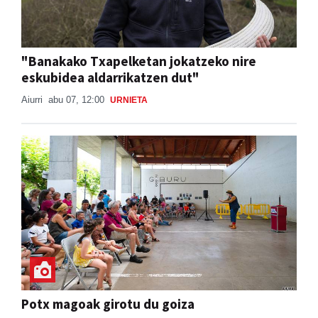
"Banakako Txapelketan jokatzeko nire
eskubidea aldarrikatzen dut"
Aiurri
abu 07, 12:00
URNIETA
Potx magoak girotu du goiza