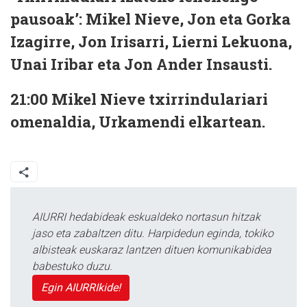
pausoak’: Mikel Nieve, Jon eta Gorka
Izagirre, Jon Irisarri, Lierni Lekuona,
Unai Iribar eta Jon Ander Insausti.
21:00
Mikel Nieve txirrindulariari
omenaldia, Urkamendi elkartean.
AIURRI hedabideak eskualdeko nortasun hitzak
jaso eta zabaltzen ditu. Harpidedun eginda, tokiko
albisteak euskaraz lantzen dituen komunikabidea
babestuko duzu.
Egin AIURRIkide!