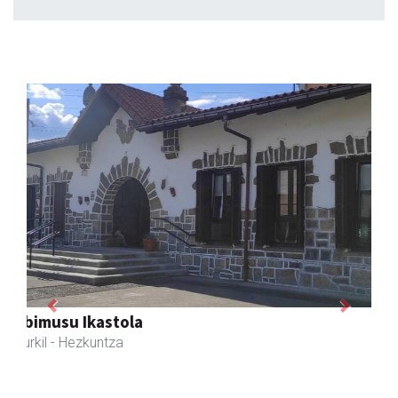
Previous
Next
Joxean harategia
Zizurkil
- Harategiak