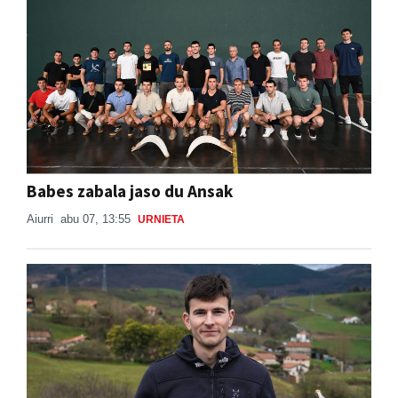
Babes zabala jaso du Ansak
Aiurri
abu 07, 13:55
URNIETA