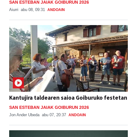
SAN ESTEBAN JAIAK GOIBURUN 2026
Aiurri
abu 08, 09:31
ANDOAIN
Kantujira taldearen saioa Goiburuko festetan
SAN ESTEBAN JAIAK GOIBURUN 2026
Jon Ander Ubeda
abu 07, 20:37
ANDOAIN