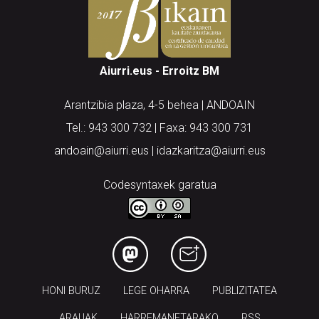
Aiurri.eus - Erroitz BM
Arantzibia plaza, 4-5 behea | ANDOAIN
Tel.: 943 300 732 | Faxa: 943 300 731
andoain@aiurri.eus | idazkaritza@aiurri.eus
Codesyntaxek garatua
HONI BURUZ
LEGE OHARRA
PUBLIZITATEA
ARAUAK
HARREMANETARAKO
RSS