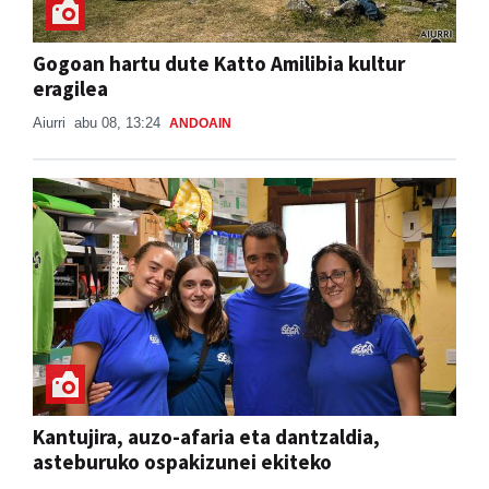
Gogoan hartu dute Katto Amilibia kultur
eragilea
Aiurri
abu 08, 13:24
ANDOAIN
Kantujira, auzo-afaria eta dantzaldia,
asteburuko ospakizunei ekiteko