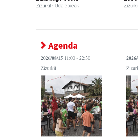
Zizurkil
- Udaletxeak
Zizurki
Agenda
2026/08/15
2026/
11:00 - 22:30
Zizurkil
Zizurk