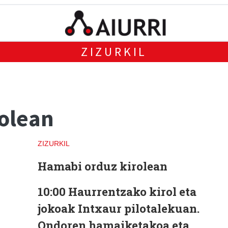
ZIZURKIL
olean
ZIZURKIL
Hamabi orduz kirolean
10:00 Haurrentzako kirol eta
jokoak Intxaur pilotalekuan.
Ondoren hamaiketakoa eta