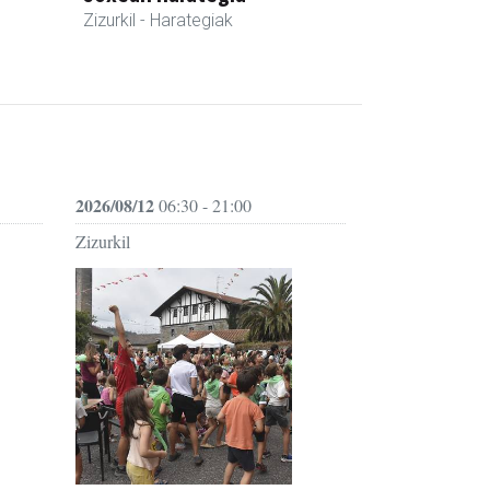
Zizurkil
- Harategiak
2026/08/12
06:30 - 21:00
Zizurkil