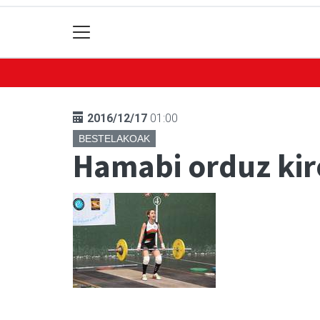
2016/12/17
01:00
BESTELAKOAK
Hamabi orduz kir