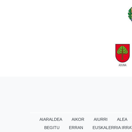
AIARALDEA
AIKOR
AIURRI
ALEA
BEGITU
ERRAN
EUSKALERRIA IRRA