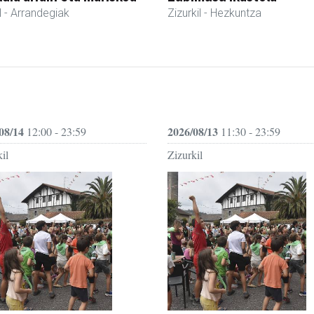
l
- Arrandegiak
Zizurkil
- Hezkuntza
08/14
2026/08/13
12:00 - 23:59
11:30 - 23:59
il
Zizurkil