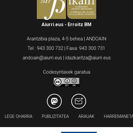
Aiurri.eus - Erroitz BM
Arantzibia plaza, 4-5 behea | ANDOAIN
Tel.: 943 300 732 | Faxa: 943 300 731
andoain@aiurri.eus | idazkaritza@aiurri.eus
Codesyntaxek garatua
LEGE OHARRA
PUBLIZITATEA
ARAUAK
HARREMANET