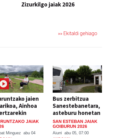
Zizurkilgo jaiak 2026
JAIA
»» Ekitaldi gehiago
runtzako jaien
Bus zerbitzua
arikoa, Ainhoa
Sanestebanetara,
ertzarekin
asteburu honetan
RUNTZAKO JAIAK
SAN ESTEBAN JAIAK
26
GOIBURUN 2026
bat Minguez
abu 04
Aiurri
abu 05, 07:00