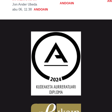
AN
ANDOAIN
Jon Ander Ubeda
abu 06, 11:38
ANDOAIN