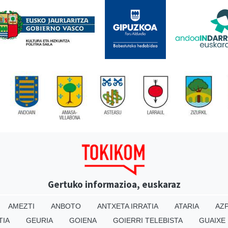
Gertuko informazioa, euskaraz
AMEZTI
ANBOTO
ANTXETA IRRATIA
ATARIA
AZP
TIA
GEURIA
GOIENA
GOIERRI TELEBISTA
GUAIXE