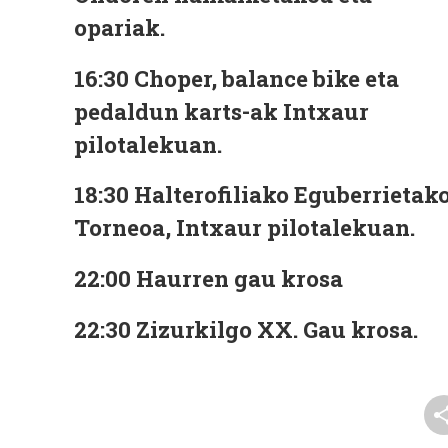
opariak.
16:30 Choper, balance bike eta
pedaldun karts-ak Intxaur
pilotalekuan.
18:30 Halterofiliako Eguberrietak
Torneoa, Intxaur pilotalekuan.
22:00 Haurren gau krosa
22:30 Zizurkilgo XX. Gau krosa.