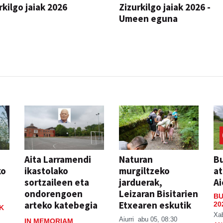
rkilgo jaiak 2026
Zizurkilgo jaiak 2026 -
Umeen eguna
JAIA
Aita Larramendi
Naturan
Bu
ko
ikastolako
murgiltzeko
at
sortzaileen eta
jarduerak,
Ai
ondorengoen
Leizaran Bisitarien
BU
arteko katebegia
Etxearen eskutik
20
K
Xa
Aiurri
abu 05, 08:30
IN MEMORIAM