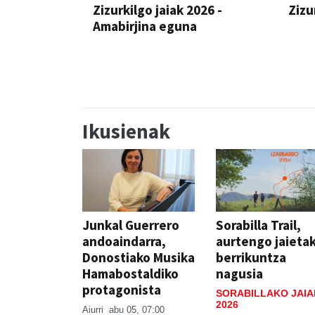
Zizurkilgo jaiak 2026 -
Zizu
Amabirjina eguna
JAIA
JAIA
Ikusienak
Junkal Guerrero
Sorabilla Trail,
andoaindarra,
aurtengo jaieta
Donostiako Musika
berrikuntza
Hamabostaldiko
nagusia
protagonista
SORABILLAKO JAIA
2026
Aiurri
abu 05, 07:00