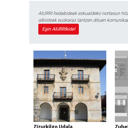
AIURRI hedabideak eskualdeko nortasun hitza
albisteak euskaraz lantzen dituen komunika
Egin AIURRIkide!
Zizurkilgo Udala
Zubel