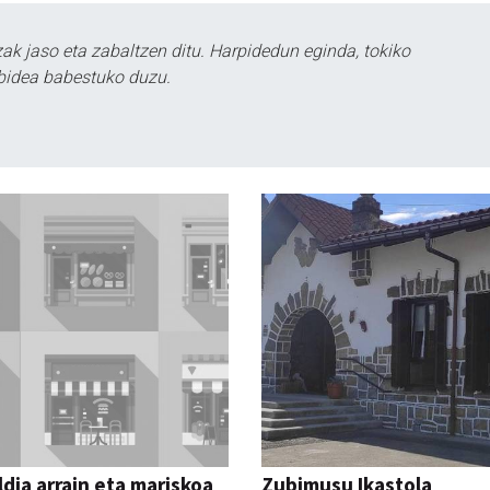
k jaso eta zabaltzen ditu. Harpidedun eginda, tokiko
bidea babestuko duzu.
dia arrain eta mariskoa
Zubimusu Ikastola