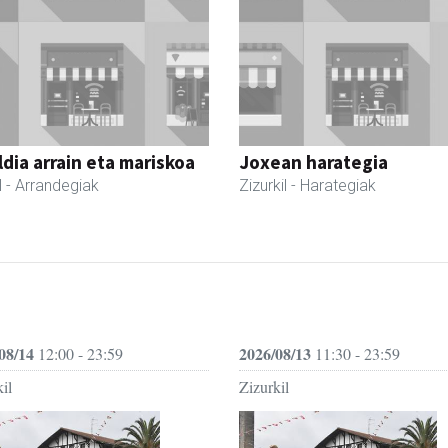
dia arrain eta mariskoa
Joxean harategia
l
- Arrandegiak
Zizurkil
- Harategiak
08/14
2026/08/13
12:00 - 23:59
11:30 - 23:59
il
Zizurkil