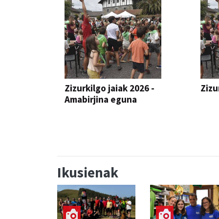
Zizurkilgo jaiak 2026 -
Zizu
Amabirjina eguna
JAIA
JAIA
Ikusienak