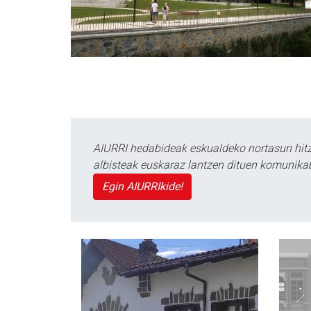
AIURRI hedabideak eskualdeko nortasun hitza
albisteak euskaraz lantzen dituen komunika
Egin AIURRIkide!