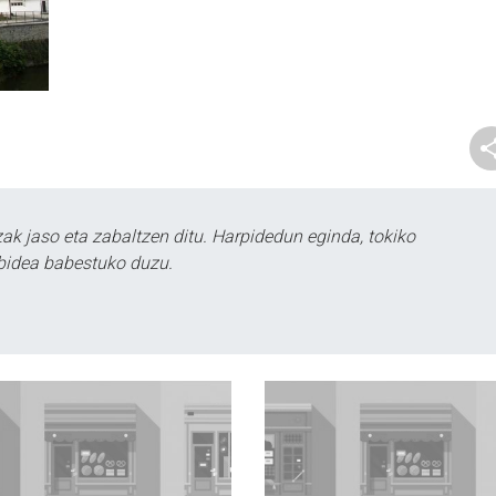
k jaso eta zabaltzen ditu. Harpidedun eginda, tokiko
bidea babestuko duzu.