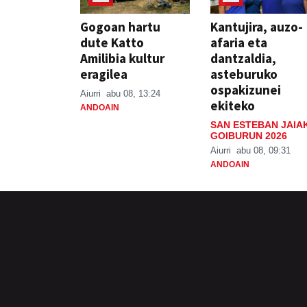
Gogoan hartu
Kantujira, auzo-
dute Katto
afaria eta
Amilibia kultur
dantzaldia,
eragilea
asteburuko
ospakizunei
Aiurri
abu 08, 13:24
ekiteko
ANDOAIN
SAN ESTEBAN JAIA
GOIBURUN 2026
Aiurri
abu 08, 09:31
ANDOAIN