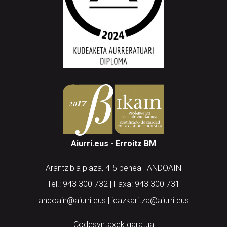
Aiurri.eus - Erroitz BM
Arantzibia plaza, 4-5 behea | ANDOAIN
Tel.: 943 300 732 | Faxa: 943 300 731
andoain@aiurri.eus | idazkaritza@aiurri.eus
Codesyntaxek garatua