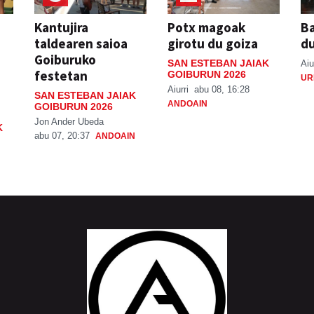
Kantujira
Potx magoak
Ba
taldearen saioa
girotu du goiza
d
Goiburuko
SAN ESTEBAN JAIAK
Aiu
festetan
GOIBURUN 2026
UR
Aiurri
abu 08, 16:28
SAN ESTEBAN JAIAK
ANDOAIN
GOIBURUN 2026
Jon Ander Ubeda
K
abu 07, 20:37
ANDOAIN