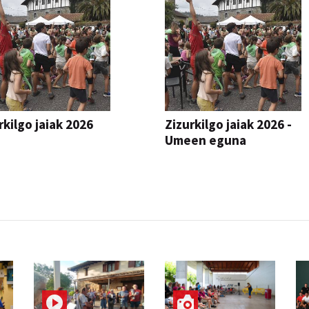
rkilgo jaiak 2026
Zizurkilgo jaiak 2026 -
Umeen eguna
JAIA