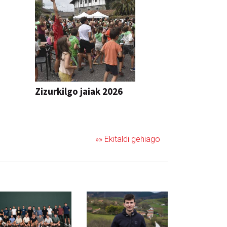
Zizurkilgo jaiak 2026
JAIA
»» Ekitaldi gehiago