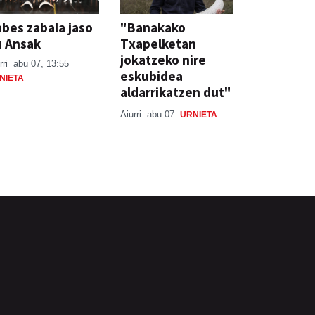
bes zabala jaso
"Banakako
u Ansak
Txapelketan
jokatzeko nire
rri
abu 07, 13:55
eskubidea
NIETA
aldarrikatzen dut"
Aiurri
abu 07
URNIETA