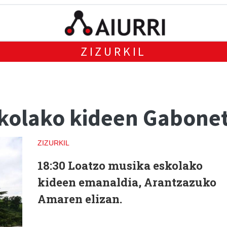
ZIZURKIL
kolako kideen Gabone
ZIZURKIL
18:30 Loatzo musika eskolako
kideen emanaldia, Arantzazuko
Amaren elizan.