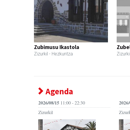
Zubimusu Ikastola
Zubel
Zizurkil
- Hezkuntza
Zizurki
Agenda
2026/08/15
2026/
11:00 - 22:30
Zizurkil
Zizurk