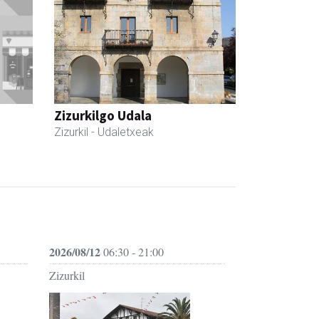
Zizurkilgo Udala
Zizurkil
- Udaletxeak
2026/08/12
06:30 - 21:00
Zizurkil