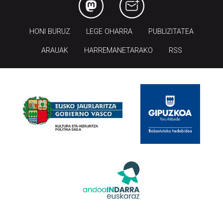
HONI BURUZ
LEGE OHARRA
PUBLIZITATEA
ARAUAK
HARREMANETARAKO
RSS