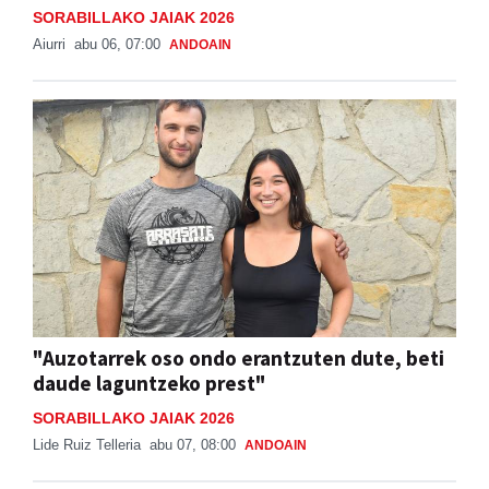
SORABILLAKO JAIAK 2026
Aiurri
abu 06, 07:00
ANDOAIN
"Auzotarrek oso ondo erantzuten dute, beti
daude laguntzeko prest"
SORABILLAKO JAIAK 2026
Lide Ruiz Telleria
abu 07, 08:00
ANDOAIN