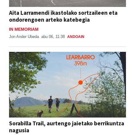
Aita Larramendi ikastolako sortzaileen eta
ondorengoen arteko katebegia
IN MEMORIAM
Jon Ander Ubeda
abu 06, 11:38
ANDOAIN
Sorabilla Trail, aurtengo jaietako berrikuntza
nagusia