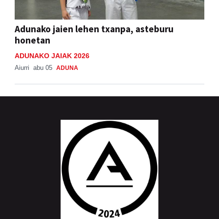
Adunako jaien lehen txanpa, asteburu
honetan
ADUNAKO JAIAK 2026
Aiurri
abu 05
ADUNA