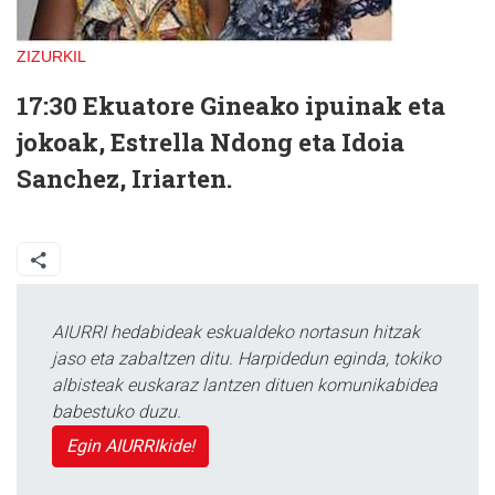
ZIZURKIL
17:30 Ekuatore Gineako ipuinak eta
jokoak, Estrella Ndong eta Idoia
Sanchez, Iriarten.
AIURRI hedabideak eskualdeko nortasun hitzak
jaso eta zabaltzen ditu. Harpidedun eginda, tokiko
albisteak euskaraz lantzen dituen komunikabidea
babestuko duzu.
Egin AIURRIkide!