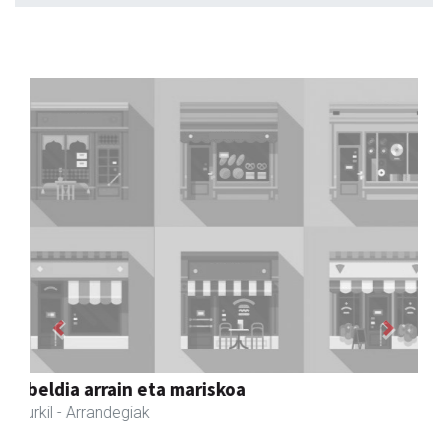
Previous
Next
Joxean harategia
Zizurkil
- Harategiak