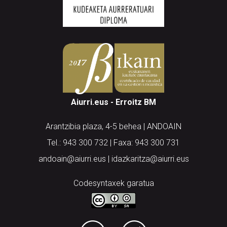
Aiurri.eus - Erroitz BM
Arantzibia plaza, 4-5 behea | ANDOAIN
Tel.: 943 300 732 | Faxa: 943 300 731
andoain@aiurri.eus | idazkaritza@aiurri.eus
Codesyntaxek garatua