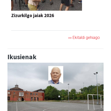
Zizurkilgo jaiak 2026
JAIA
»» Ekitaldi gehiago
Ikusienak