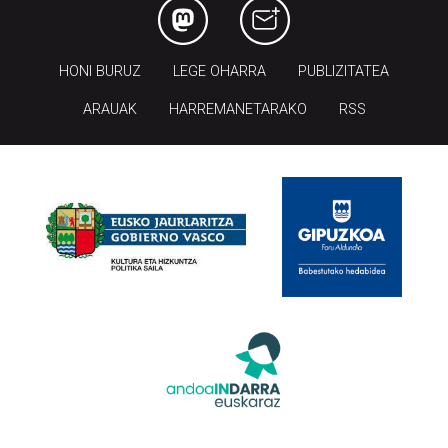
HONI BURUZ
LEGE OHARRA
PUBLIZITATEA
ARAUAK
HARREMANETARAKO
RSS