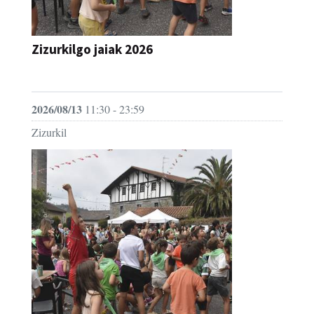
Zizurkilgo jaiak 2026
JAIA
2026/08/13
11:30 - 23:59
Zizurkil