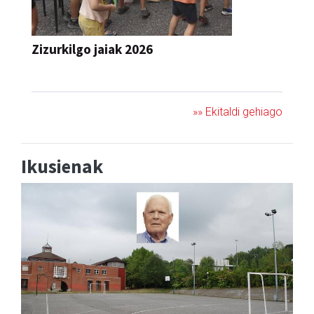
Zizurkilgo jaiak 2026
JAIA
»» Ekitaldi gehiago
Ikusienak