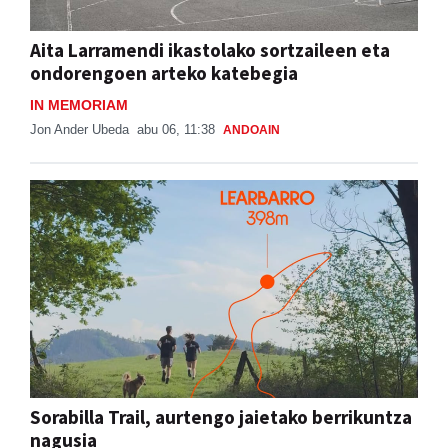
Aita Larramendi ikastolako sortzaileen eta
ondorengoen arteko katebegia
IN MEMORIAM
Jon Ander Ubeda
abu 06, 11:38
ANDOAIN
Sorabilla Trail, aurtengo jaietako berrikuntza
nagusia