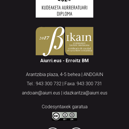
Aiurri.eus - Erroitz BM
Arantzibia plaza, 4-5 behea | ANDOAIN
Tel.: 943 300 732 | Faxa: 943 300 731
andoain@aiurri.eus | idazkaritza@aiurri.eus
Codesyntaxek garatua