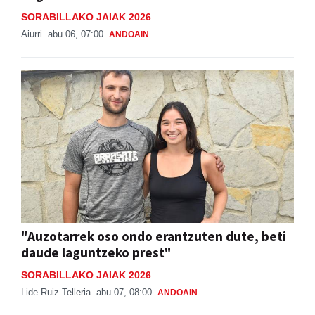
SORABILLAKO JAIAK 2026
Aiurri
abu 06, 07:00
ANDOAIN
"Auzotarrek oso ondo erantzuten dute, beti
daude laguntzeko prest"
SORABILLAKO JAIAK 2026
Lide Ruiz Telleria
abu 07, 08:00
ANDOAIN