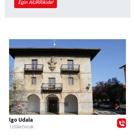
Egin AIURRIkide!
Previous
Next
Zubimusu Ikastola
Zizurkil
- Hezkuntza