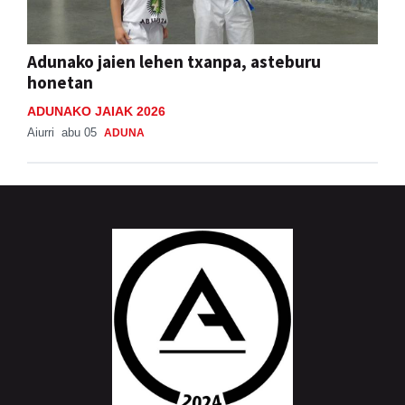
Adunako jaien lehen txanpa, asteburu
honetan
ADUNAKO JAIAK 2026
Aiurri
abu 05
ADUNA