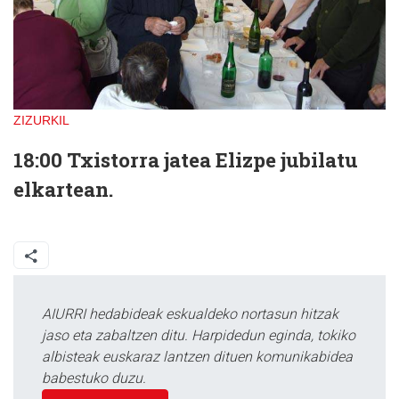
ZIZURKIL
18:00 Txistorra jatea Elizpe jubilatu
elkartean.
AIURRI hedabideak eskualdeko nortasun hitzak
jaso eta zabaltzen ditu. Harpidedun eginda, tokiko
albisteak euskaraz lantzen dituen komunikabidea
babestuko duzu.