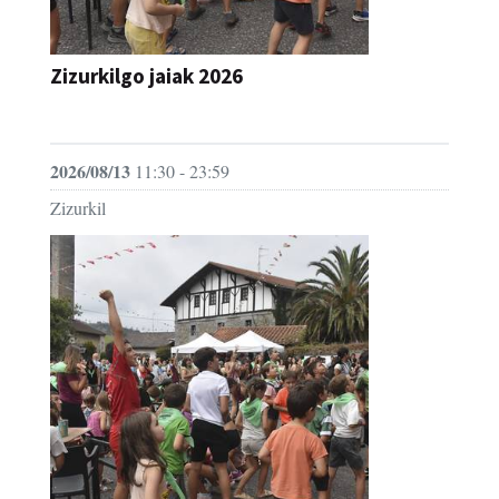
Zizurkilgo jaiak 2026
JAIA
2026/08/13
11:30 - 23:59
Zizurkil