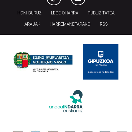
HONI BURUZ
LEGE OHARRA
PUBLIZITATEA
ARAUAK
HARREMANETARAKO
RSS