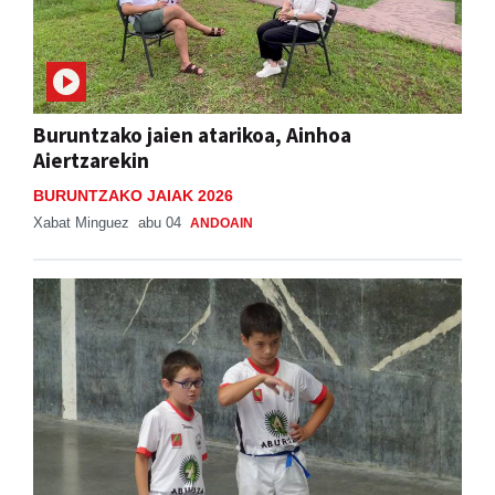
Buruntzako jaien atarikoa, Ainhoa
Aiertzarekin
BURUNTZAKO JAIAK 2026
Xabat Minguez
abu 04
ANDOAIN