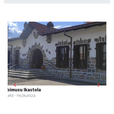
Previous
Next
Zubeldia arrain eta mariskoa
Zizurkil
- Arrandegiak