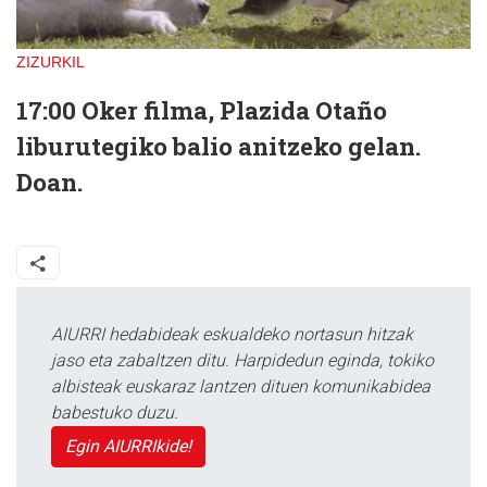
ZIZURKIL
17:00 Oker filma, Plazida Otaño
liburutegiko balio anitzeko gelan.
Doan.
AIURRI hedabideak eskualdeko nortasun hitzak
jaso eta zabaltzen ditu. Harpidedun eginda, tokiko
albisteak euskaraz lantzen dituen komunikabidea
babestuko duzu.
Egin AIURRIkide!