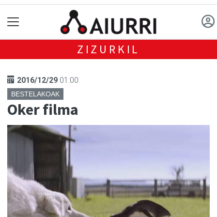
ZIZURKIL
2016/12/29
01:00
BESTELAKOAK
Oker filma