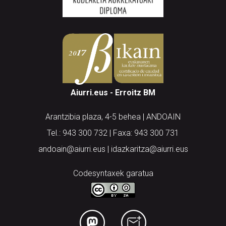
Aiurri.eus - Erroitz BM
Arantzibia plaza, 4-5 behea | ANDOAIN
Tel.: 943 300 732 | Faxa: 943 300 731
andoain@aiurri.eus | idazkaritza@aiurri.eus
Codesyntaxek garatua