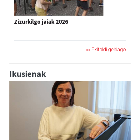
Zizurkilgo jaiak 2026
JAIA
»» Ekitaldi gehiago
Ikusienak