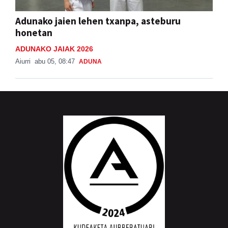
Adunako jaien lehen txanpa, asteburu
honetan
ADUNAKO JAIAK 2026
Aiurri
abu 05, 08:47
ADUNA