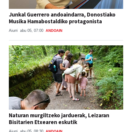
Junkal Guerrero andoaindarra, Donostiako
Musika Hamabostaldiko protagonista
Aiurri
abu 05, 07:00
ANDOAIN
Naturan murgiltzeko jarduerak, Leizaran
Bisitarien Etxearen eskutik
Aiurri
abu 05, 08:30
ANDOAIN