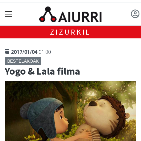
ZIZURKIL
2017/01/04
01:00
BESTELAKOAK
Yogo & Lala filma