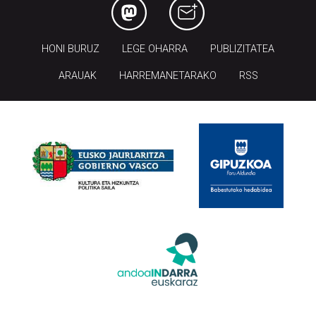
HONI BURUZ
LEGE OHARRA
PUBLIZITATEA
ARAUAK
HARREMANETARAKO
RSS