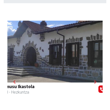
Previous
Next
Joxean harategia
Zizurkil
- Harategiak