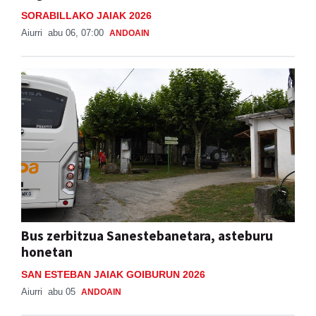
SORABILLAKO JAIAK 2026
Aiurri
abu 06, 07:00
ANDOAIN
Bus zerbitzua Sanestebanetara, asteburu
honetan
SAN ESTEBAN JAIAK GOIBURUN 2026
Aiurri
abu 05
ANDOAIN