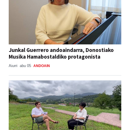
Junkal Guerrero andoaindarra, Donostiako
Musika Hamabostaldiko protagonista
Aiurri
abu 05
ANDOAIN