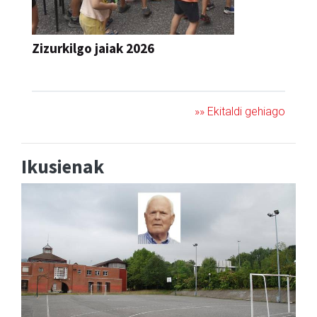
Zizurkilgo jaiak 2026
JAIA
»» Ekitaldi gehiago
Ikusienak