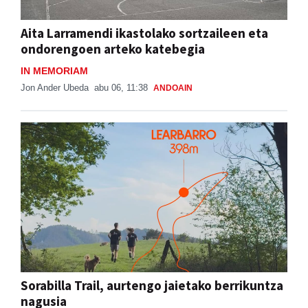
Aita Larramendi ikastolako sortzaileen eta
ondorengoen arteko katebegia
IN MEMORIAM
Jon Ander Ubeda
abu 06, 11:38
ANDOAIN
Sorabilla Trail, aurtengo jaietako berrikuntza
nagusia