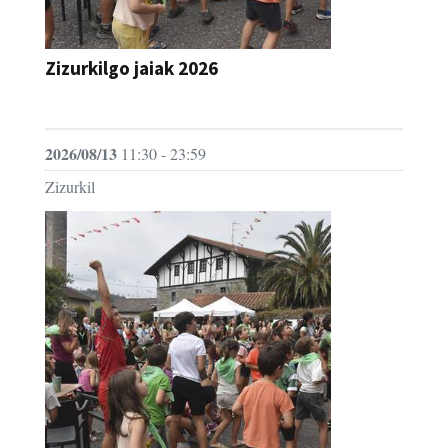
Zizurkilgo jaiak 2026
JAIA
2026/08/13
11:30 - 23:59
Zizurkil