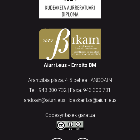
Aiurri.eus - Erroitz BM
Arantzibia plaza, 4-5 behea | ANDOAIN
Tel.: 943 300 732 | Faxa: 943 300 731
andoain@aiurri.eus | idazkaritza@aiurri.eus
Codesyntaxek garatua