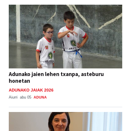
Adunako jaien lehen txanpa, asteburu
honetan
ADUNAKO JAIAK 2026
Aiurri
abu 05
ADUNA