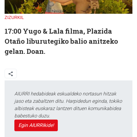
ZIZURKIL
17:00
Yugo & Lala filma, Plazida
Otaño liburutegiko balio anitzeko
gelan. Doan.
AIURRI hedabideak eskualdeko nortasun hitzak
jaso eta zabaltzen ditu. Harpidedun eginda, tokiko
albisteak euskaraz lantzen dituen komunikabidea
babestuko duzu.
Egin AIURRIkide!