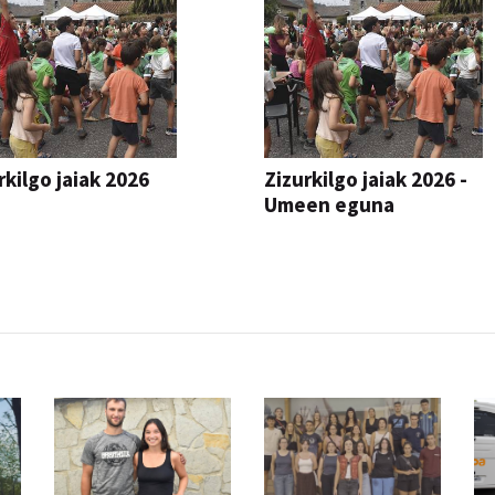
rkilgo jaiak 2026
Zizurkilgo jaiak 2026 -
Umeen eguna
JAIA