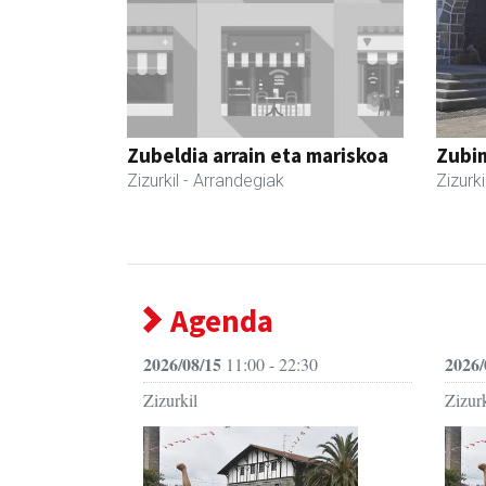
Zubeldia arrain eta mariskoa
Zubim
Zizurkil
- Arrandegiak
Zizurki
Agenda
2026/08/15
2026/
11:00 - 22:30
Zizurkil
Zizurk