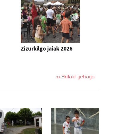
Zizurkilgo jaiak 2026
JAIA
»» Ekitaldi gehiago