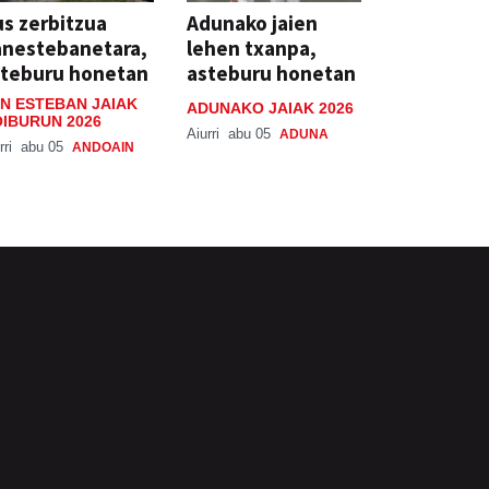
s zerbitzua
Adunako jaien
anestebanetara,
lehen txanpa,
steburu honetan
asteburu honetan
N ESTEBAN JAIAK
ADUNAKO JAIAK 2026
IBURUN 2026
Aiurri
abu 05
ADUNA
rri
abu 05
ANDOAIN