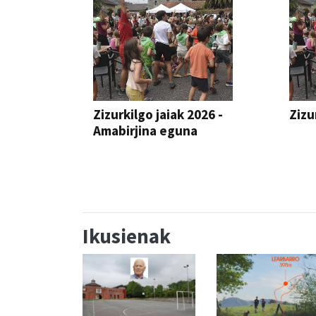
Zizurkilgo jaiak 2026 -
Zizu
Amabirjina eguna
JAIA
JAIA
Ikusienak