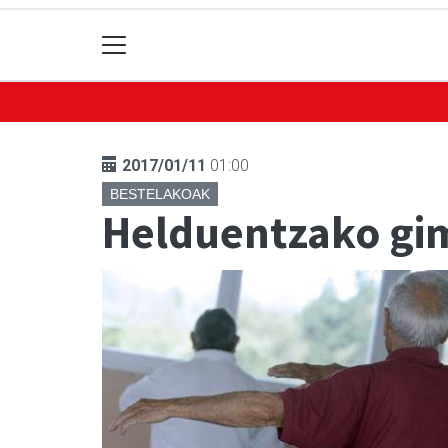
2017/01/11
01:00
BESTELAKOAK
Helduentzako gi