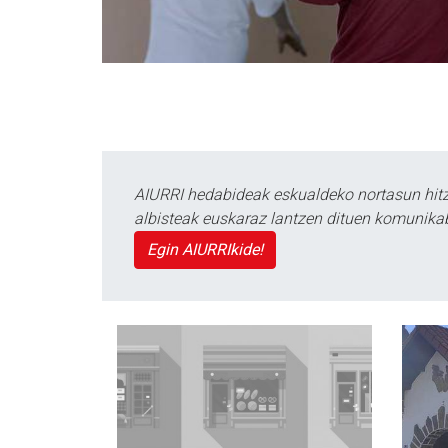
AIURRI hedabideak eskualdeko nortasun hitza
albisteak euskaraz lantzen dituen komunika
Egin AIURRIkide!