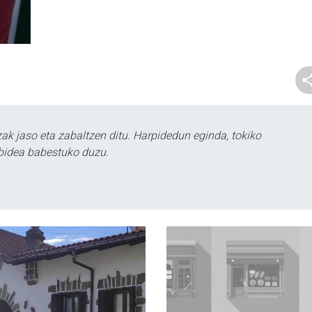
k jaso eta zabaltzen ditu. Harpidedun eginda, tokiko
bidea babestuko duzu.