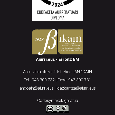
Aiurri.eus - Erroitz BM
Arantzibia plaza, 4-5 behea | ANDOAIN
Tel.: 943 300 732 | Faxa: 943 300 731
andoain@aiurri.eus | idazkaritza@aiurri.eus
Codesyntaxek garatua