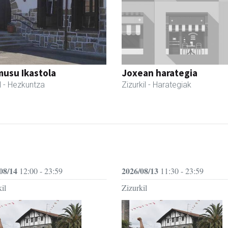
usu Ikastola
Joxean harategia
l
- Hezkuntza
Zizurkil
- Harategiak
08/14
2026/08/13
12:00 - 23:59
11:30 - 23:59
il
Zizurkil