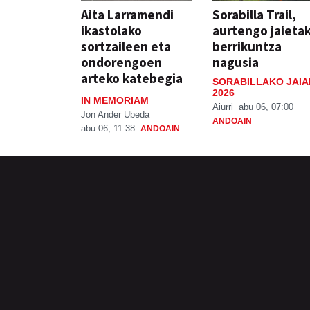
Aita Larramendi
Sorabilla Trail,
ikastolako
aurtengo jaieta
sortzaileen eta
berrikuntza
ondorengoen
nagusia
arteko katebegia
SORABILLAKO JAIA
2026
IN MEMORIAM
Aiurri
abu 06, 07:00
Jon Ander Ubeda
ANDOAIN
abu 06, 11:38
ANDOAIN