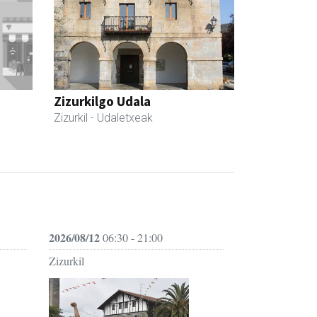
Zizurkilgo Udala
Zizurkil
- Udaletxeak
2026/08/12
06:30 - 21:00
Zizurkil