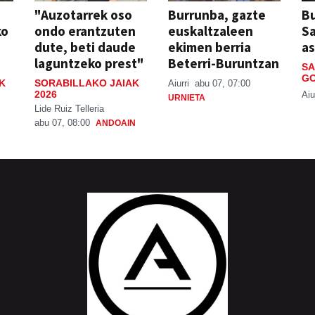
"Auzotarrek oso
Burrunba, gazte
Bu
ko
ondo erantzuten
euskaltzaleen
S
dute, beti daude
ekimen berria
a
laguntzeko prest"
Beterri-Buruntzan
SA
GO
K
SORABILLAKO JAIAK
Aiurri
abu 07, 07:00
2026
Aiu
URNIETA
Lide Ruiz Telleria
abu 07, 08:00
ANDOAIN