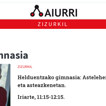
ZIZURKIL
mnasia
ZIZURKIL
Helduentzako gimnasia
: Astelehe
eta asteazkenetan.
Iriarte, 11:15-12:15.