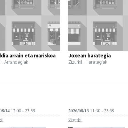
dia arrain eta mariskoa
Joxean harategia
l
- Arrandegiak
Zizurkil
- Harategiak
08/14
2026/08/13
12:00 - 23:59
11:30 - 23:59
il
Zizurkil