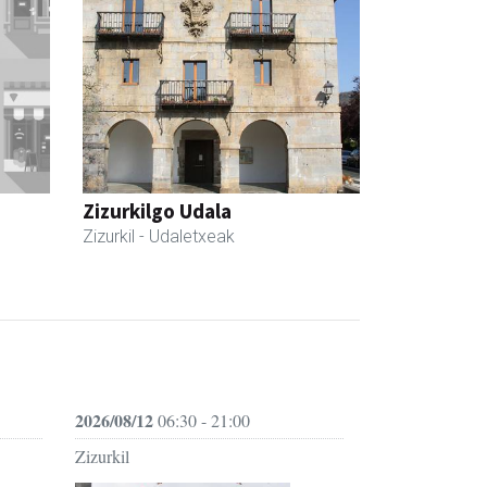
Zizurkilgo Udala
Zizurkil
- Udaletxeak
2026/08/12
06:30 - 21:00
Zizurkil