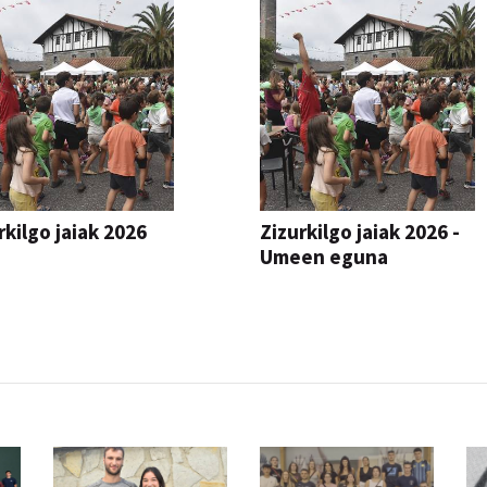
rkilgo jaiak 2026
Zizurkilgo jaiak 2026 -
Umeen eguna
JAIA