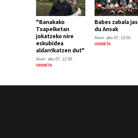
"Banakako
Babes zabala ja
Txapelketan
du Ansak
jokatzeko nire
Aiurri
abu 07, 13:55
eskubidea
URNIETA
aldarrikatzen dut"
Aiurri
abu 07, 12:00
URNIETA