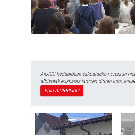
AIURRI hedabideak eskualdeko nortasun hitza
albisteak euskaraz lantzen dituen komunika
Egin AIURRIkide!