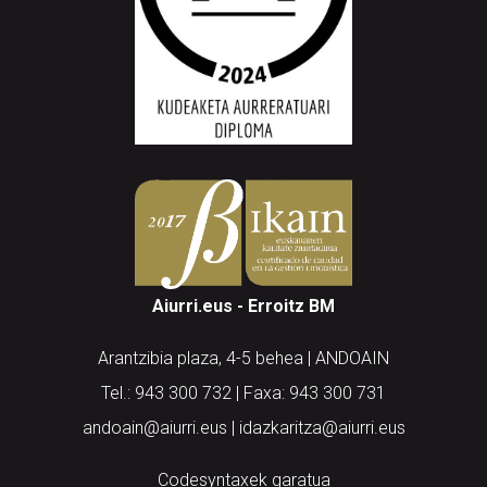
Aiurri.eus - Erroitz BM
Arantzibia plaza, 4-5 behea | ANDOAIN
Tel.: 943 300 732 | Faxa: 943 300 731
andoain@aiurri.eus | idazkaritza@aiurri.eus
Codesyntaxek garatua