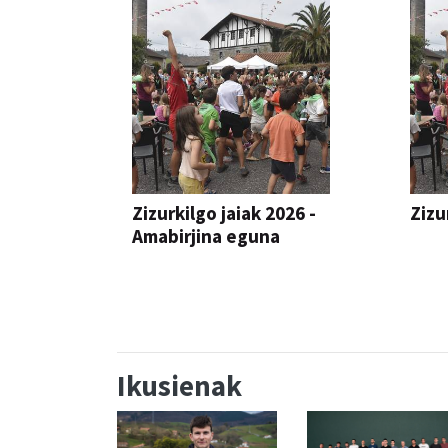
Zizurkilgo jaiak 2026 -
Zizu
Amabirjina eguna
JAIA
JAIA
Ikusienak