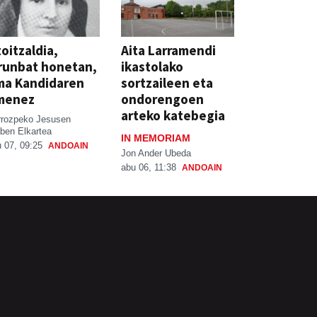
oitzaldia,
Aita Larramendi
runbat honetan,
ikastolako
ma Kandidaren
sortzaileen eta
menez
ondorengoen
arteko katebegia
rrozpeko Jesusen
ben Elkartea
IN MEMORIAM
 07, 09:25
ANDOAIN
Jon Ander Ubeda
abu 06, 11:38
ANDOAIN