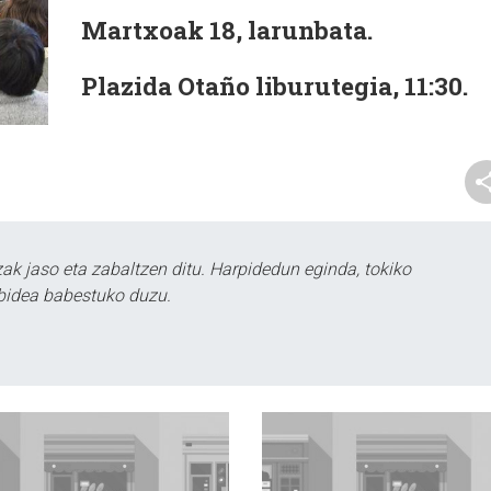
Martxoak 18, larunbata.
Plazida Otaño liburutegia, 11:30.
k jaso eta zabaltzen ditu. Harpidedun eginda, tokiko
bidea babestuko duzu.