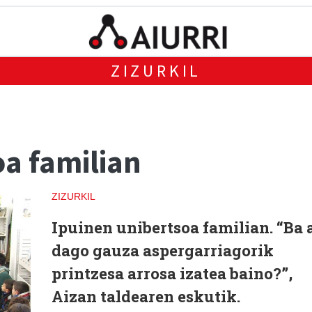
ZIZURKIL
a familian
ZIZURKIL
Ipuinen unibertsoa familian. “Ba 
dago gauza aspergarriagorik
printzesa arrosa izatea baino?”,
Aizan taldearen eskutik.