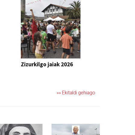
Zizurkilgo jaiak 2026
JAIA
»» Ekitaldi gehiago