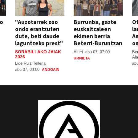
so
"Auzotarrek oso
Burrunba, gazte
Ot
ondo erantzuten
euskaltzaleen
la
dute, beti daude
ekimen berria
A
laguntzeko prest"
Beterri-Buruntzan
o
SORABILLAKO JAIAK
Aiurri
abu 07, 07:00
Be
2026
Ala
URNIETA
Lide Ruiz Telleria
abu
abu 07, 08:00
ANDOAIN