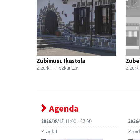
Zubimusu Ikastola
Zubel
Zizurkil
- Hezkuntza
Zizurki
Agenda
2026/08/15
2026/
11:00 - 22:30
Zizurkil
Zizurk