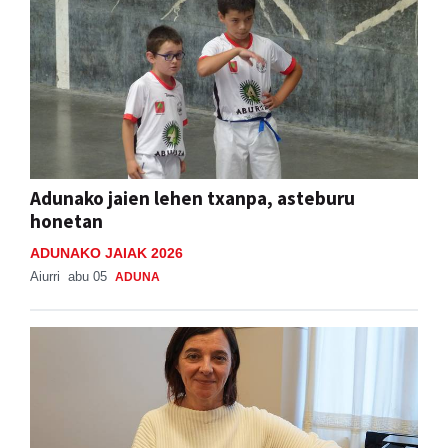
Adunako jaien lehen txanpa, asteburu
honetan
ADUNAKO JAIAK 2026
Aiurri
abu 05
ADUNA