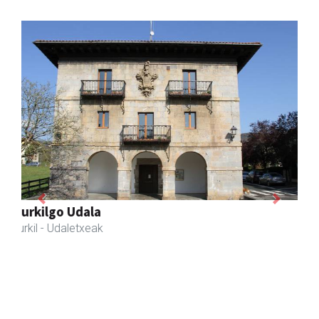
Previous
Next
Zubeldia arrain eta mariskoa
Zizurkil
- Arrandegiak