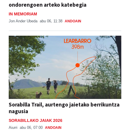
ondorengoen arteko katebegia
IN MEMORIAM
Jon Ander Ubeda
abu 06, 11:38
ANDOAIN
Sorabilla Trail, aurtengo jaietako berrikuntza
nagusia
SORABILLAKO JAIAK 2026
Aiurri
abu 06, 07:00
ANDOAIN