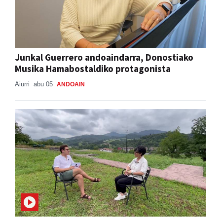
Junkal Guerrero andoaindarra, Donostiako
Musika Hamabostaldiko protagonista
Aiurri
abu 05
ANDOAIN