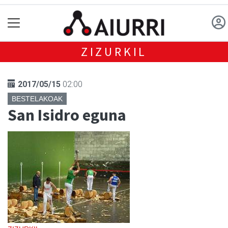
ZIZURKIL
2017/05/15
02:00
BESTELAKOAK
San Isidro eguna