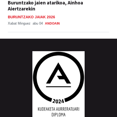
Buruntzako jaien atarikoa, Ainhoa
Aiertzarekin
BURUNTZAKO JAIAK 2026
Xabat Minguez
abu 04
ANDOAIN