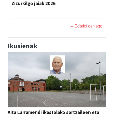
Zizurkilgo jaiak 2026
JAIA
»» Ekitaldi gehiago
Ikusienak
Aita Larramendi ikastolako sortzaileen eta