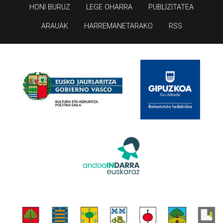
HONI BURUZ
LEGE OHARRA
PUBLIZITATEA
ARAUAK
HARREMANETARAKO
RSS