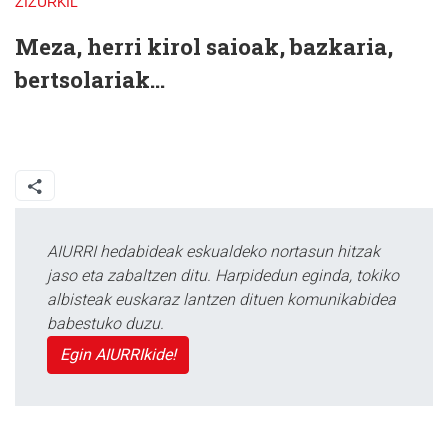
ZIZURKIL
Meza, herri kirol saioak, bazkaria,
bertsolariak...
AIURRI hedabideak eskualdeko nortasun hitzak
jaso eta zabaltzen ditu. Harpidedun eginda, tokiko
albisteak euskaraz lantzen dituen komunikabidea
babestuko duzu.
Egin AIURRIkide!