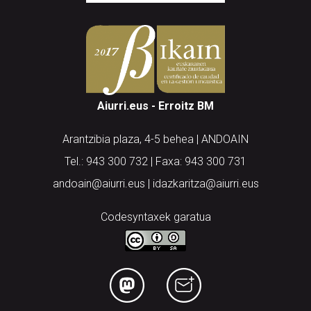
Aiurri.eus - Erroitz BM
Arantzibia plaza, 4-5 behea | ANDOAIN
Tel.: 943 300 732 | Faxa: 943 300 731
andoain@aiurri.eus | idazkaritza@aiurri.eus
Codesyntaxek garatua