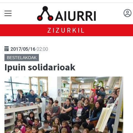
ZIZURKIL
2017/05/16
02:00
BESTELAKOAK
Ipuin solidarioak