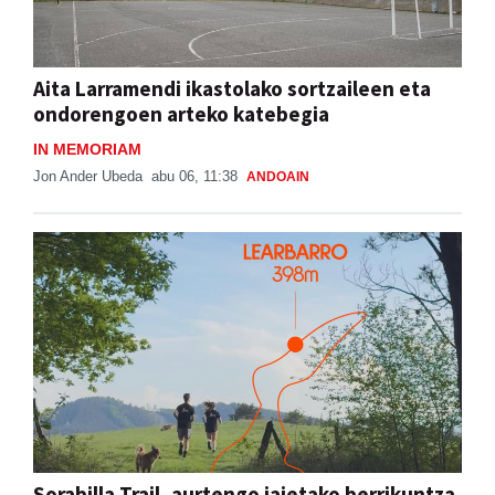
Aita Larramendi ikastolako sortzaileen eta
ondorengoen arteko katebegia
IN MEMORIAM
Jon Ander Ubeda
abu 06, 11:38
ANDOAIN
Sorabilla Trail, aurtengo jaietako berrikuntza
nagusia