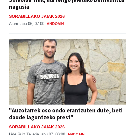
SORABILLAKO JAIAK 2026
Aiurri
abu 06, 07:00
ANDOAIN
"Auzotarrek oso ondo erantzuten dute, beti
daude laguntzeko prest"
SORABILLAKO JAIAK 2026
Lide Ruiz Telleria
abu 07, 08:00
ANDOAIN