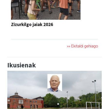
Zizurkilgo jaiak 2026
JAIA
»» Ekitaldi gehiago
Ikusienak