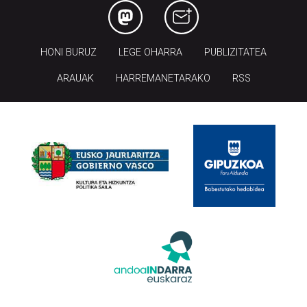
HONI BURUZ
LEGE OHARRA
PUBLIZITATEA
ARAUAK
HARREMANETARAKO
RSS