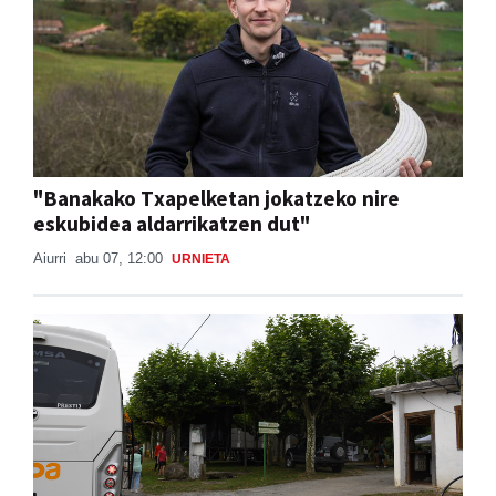
"Banakako Txapelketan jokatzeko nire
eskubidea aldarrikatzen dut"
Aiurri
abu 07, 12:00
URNIETA