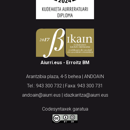
Aiurri.eus - Erroitz BM
Arantzibia plaza, 4-5 behea | ANDOAIN
Tel.: 943 300 732 | Faxa: 943 300 731
andoain@aiurri.eus | idazkaritza@aiurri.eus
Codesyntaxek garatua