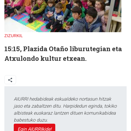
ZIZURKIL
15:15, Plazida Otaño liburutegian eta
Atxulondo kultur etxean.
AIURRI hedabideak eskualdeko nortasun hitzak
jaso eta zabaltzen ditu. Harpidedun eginda, tokiko
albisteak euskaraz lantzen dituen komunikabidea
babestuko duzu.
Egin AIURRIkide!