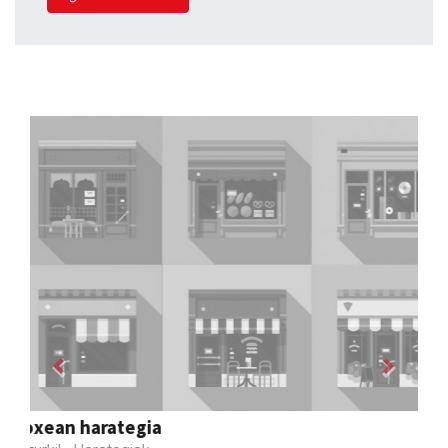
Previous
Next
Zizurkilgo Udala
Zizurkil
- Udaletxeak