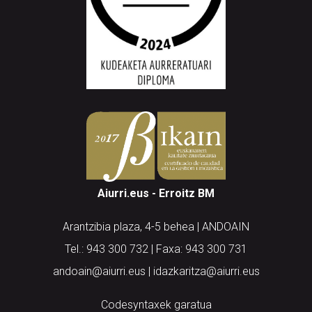
Aiurri.eus - Erroitz BM
Arantzibia plaza, 4-5 behea | ANDOAIN
Tel.: 943 300 732 | Faxa: 943 300 731
andoain@aiurri.eus | idazkaritza@aiurri.eus
Codesyntaxek garatua