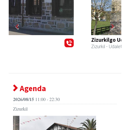
Previous
Next
Zizurkilgo Udala
Zizurkil
- Udaletxeak
Agenda
2026/08/15
11:00 - 22:30
Zizurkil