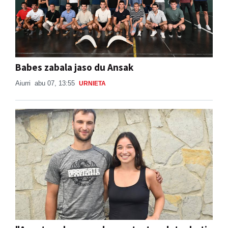
Babes zabala jaso du Ansak
Aiurri
abu 07, 13:55
URNIETA