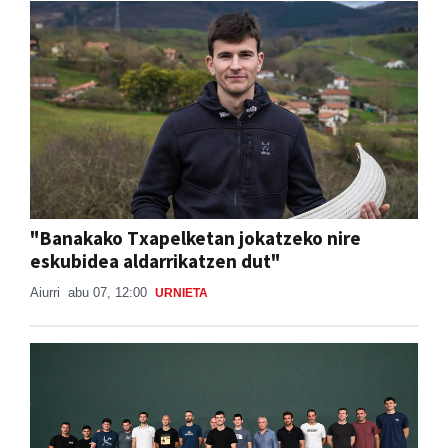
"Banakako Txapelketan jokatzeko nire
eskubidea aldarrikatzen dut"
Aiurri
abu 07, 12:00
URNIETA