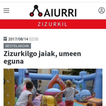
ZIZURKIL
2017/08/14
02:00
BESTELAKOAK
Zizurkilgo jaiak, umeen
eguna