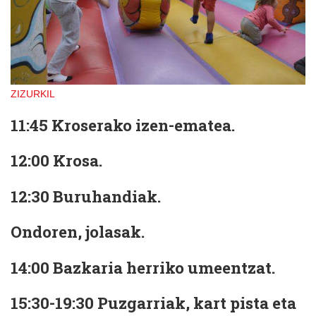
ZIZURKIL
11:45 Kroserako izen-ematea.
12:00 Krosa.
12:30 Buruhandiak.
Ondoren, jolasak.
14:00 Bazkaria herriko umeentzat.
15:30-19:30 Puzgarriak, kart pista eta