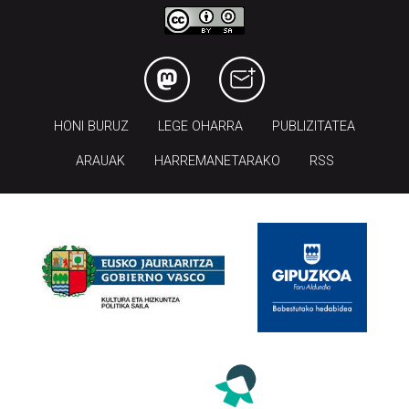
HONI BURUZ
LEGE OHARRA
PUBLIZITATEA
ARAUAK
HARREMANETARAKO
RSS