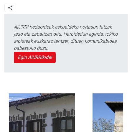
AIURRI hedabideak eskualdeko nortasun hitzak
jaso eta zabaltzen ditu. Harpidedun eginda, tokiko
albisteak euskaraz lantzen dituen komunikabidea
babestuko duzu.
Egin AIURRIkide!