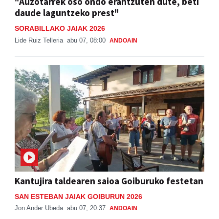
"Auzotarrek oso ondo erantzuten dute, beti
daude laguntzeko prest"
SORABILLAKO JAIAK 2026
Lide Ruiz Telleria
abu 07, 08:00
ANDOAIN
Kantujira taldearen saioa Goiburuko festetan
SAN ESTEBAN JAIAK GOIBURUN 2026
Jon Ander Ubeda
abu 07, 20:37
ANDOAIN