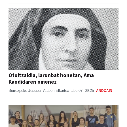
Otoitzaldia, larunbat honetan, Ama
Kandidaren omenez
Berrozpeko Jesusen Alaben Elkartea
abu 07, 09:25
ANDOAIN