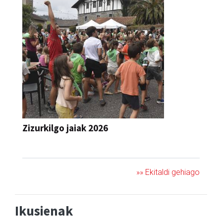
Zizurkilgo jaiak 2026
JAIA
»» Ekitaldi gehiago
Ikusienak