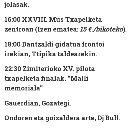
jolasak.
16:00 XXVIII. Mus Txapelketa
zentroan (Izen ematea:
15 €./bikoteko
).
18:00 Dantzaldi gidatua frontoi
irekian, Ttipika taldearekin.
22:30 Zimiterioko XV. pilota
txapelketa finalak. “Malli
memoriala”
Gauerdian, Gozategi.
Ondoren eta goizaldera arte, Dj Bull.