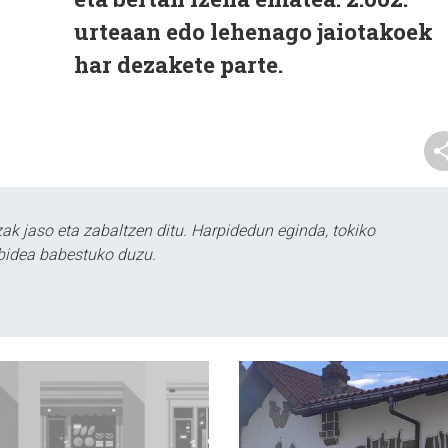
urteaan edo lehenago jaiotakoek
har dezakete parte.
k jaso eta zabaltzen ditu. Harpidedun eginda, tokiko
bidea babestuko duzu.