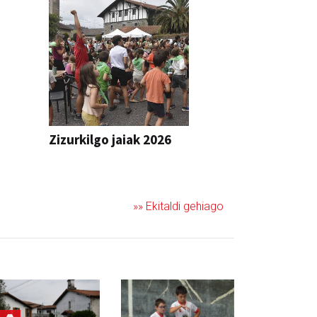
Zizurkilgo jaiak 2026
JAIA
»» Ekitaldi gehiago