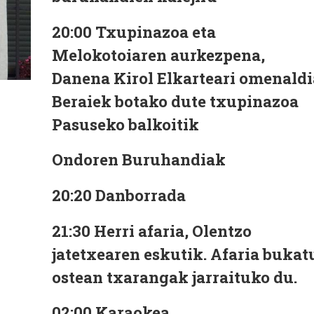
20:00 Txupinazoa eta
Melokotoiaren aurkezpena,
Danena Kirol Elkarteari omenaldi
Beraiek botako dute txupinazoa
Pasuseko balkoitik
Ondoren Buruhandiak
20:20 Danborrada
21:30 Herri afaria, Olentzo
jatetxearen eskutik. Afaria bukat
ostean txarangak jarraituko du.
02:00 Karaokea