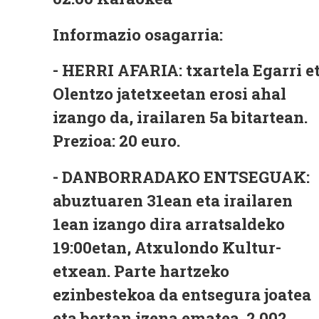
Informazio osagarria:
- HERRI AFARIA: txartela Egarri e
Olentzo jatetxeetan erosi ahal
izango da, irailaren 5a bitartean.
Prezioa: 20 euro.
- DANBORRADAKO ENTSEGUAK:
abuztuaren 31ean eta irailaren
1ean izango dira arratsaldeko
19:00etan, Atxulondo Kultur-
etxean. Parte hartzeko
ezinbestekoa da entsegura joatea
eta bertan izena ematea. 2.002.