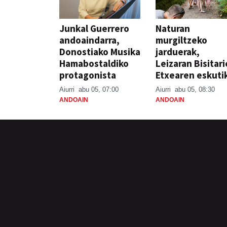
Junkal Guerrero
Naturan
andoaindarra,
murgiltzeko
Donostiako Musika
jarduerak,
Hamabostaldiko
Leizaran Bisitar
protagonista
Etxearen eskuti
Aiurri
abu 05, 07:00
Aiurri
abu 05, 08:30
ANDOAIN
ANDOAIN