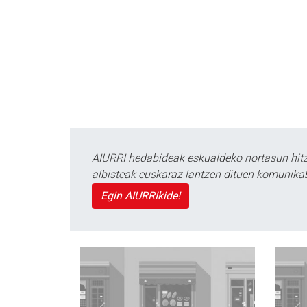
AIURRI hedabideak eskualdeko nortasun hitza
albisteak euskaraz lantzen dituen komunika
Egin AIURRIkide!