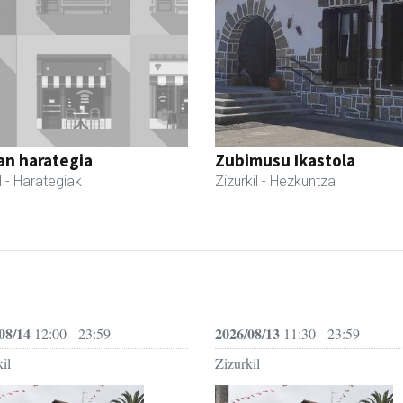
an harategia
Zubimusu Ikastola
l
- Harategiak
Zizurkil
- Hezkuntza
08/14
2026/08/13
12:00 - 23:59
11:30 - 23:59
il
Zizurkil