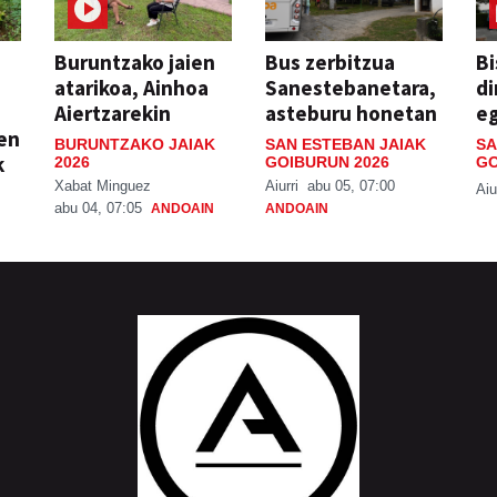
Buruntzako jaien
Bus zerbitzua
Bi
atarikoa, Ainhoa
Sanestebanetara,
di
Aiertzarekin
asteburu honetan
e
ien
BURUNTZAKO JAIAK
SAN ESTEBAN JAIAK
SA
k
2026
GOIBURUN 2026
GO
Xabat Minguez
Aiurri
abu 05, 07:00
Aiu
abu 04, 07:05
ANDOAIN
ANDOAIN