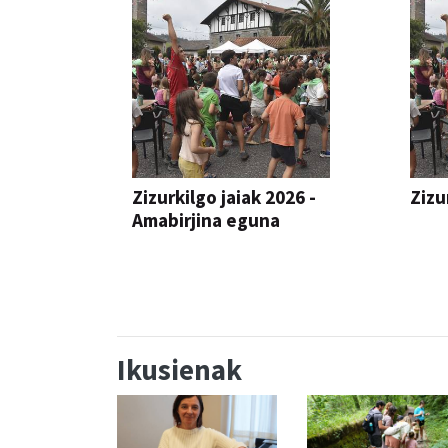
Zizurkilgo jaiak 2026 -
Zizu
Amabirjina eguna
JAIA
JAIA
Ikusienak