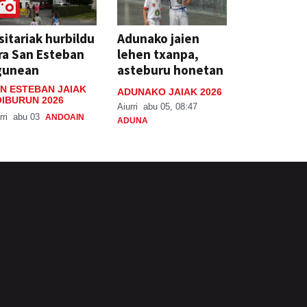
sitariak hurbildu
Adunako jaien
ra San Esteban
lehen txanpa,
gunean
asteburu honetan
N ESTEBAN JAIAK
ADUNAKO JAIAK 2026
IBURUN 2026
Aiurri
abu 05, 08:47
rri
abu 03
ANDOAIN
ADUNA