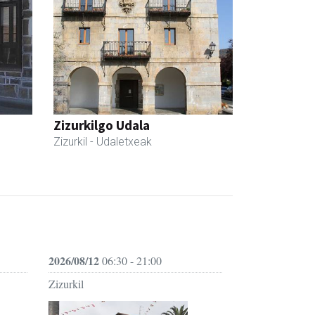
Zizurkilgo Udala
Zizurkil
- Udaletxeak
2026/08/12
06:30 - 21:00
Zizurkil