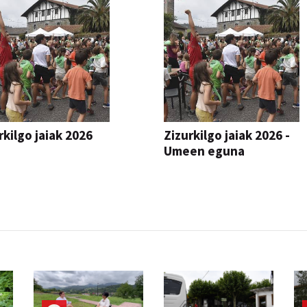
rkilgo jaiak 2026
Zizurkilgo jaiak 2026 -
Umeen eguna
JAIA