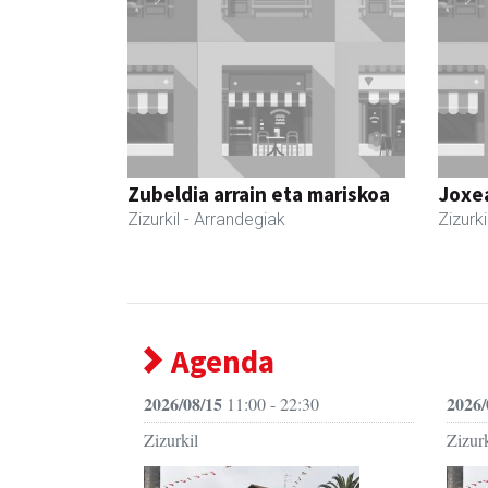
Zubeldia arrain eta mariskoa
Joxe
Zizurkil
- Arrandegiak
Zizurki
Agenda
2026/08/15
2026/
11:00 - 22:30
Zizurkil
Zizurk