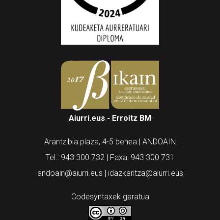
Aiurri.eus - Erroitz BM
Arantzibia plaza, 4-5 behea | ANDOAIN
Tel.: 943 300 732 | Faxa: 943 300 731
andoain@aiurri.eus | idazkaritza@aiurri.eus
Codesyntaxek garatua