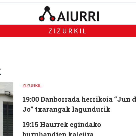
ZIZURKIL
k
ZIZURKIL
19:00 Danborrada herrikoia “Jun 
Jo” txarangak lagundurik
19:15 Haurrek egindako
buruhandien kalejira