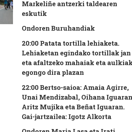
Markeliñe antzerki taldearen
eskutik
Ondoren Buruhandiak
20:00 Patata tortilla lehiaketa.
Lehiaketan egindako tortillak jan
eta afaltzeko mahaiak eta aulkia
egongo dira plazan
22:00 Bertso-saioa: Amaia Agirre,
Unai Mendizabal, Oihana Iguaran
Aritz Mujika eta Beñat Iguaran.
Gai-jartzailea: Igotz Alkorta
Ondoren Maria Lasa eta Irati