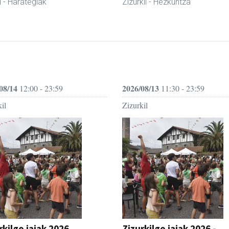
l
- Harategiak
Zizurkil
- Hezkuntza
08/14
2026/08/13
12:00 - 23:59
11:30 - 23:59
il
Zizurkil
rkilgo jaiak 2026
Zizurkilgo jaiak 2026 -