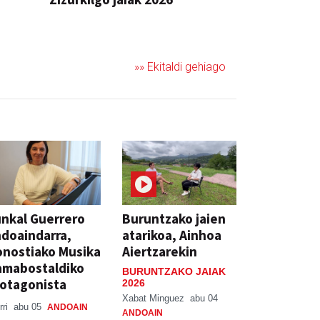
JAIA
»» Ekitaldi gehiago
nkal Guerrero
Buruntzako jaien
doaindarra,
atarikoa, Ainhoa
nostiako Musika
Aiertzarekin
amabostaldiko
BURUNTZAKO JAIAK
otagonista
2026
Xabat Minguez
abu 04
rri
abu 05
ANDOAIN
ANDOAIN