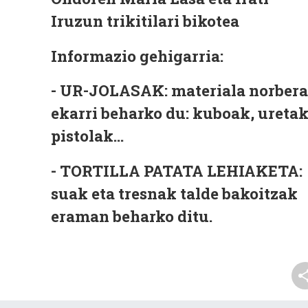
Iruzun trikitilari bikotea
Informazio gehigarria:
- UR-JOLASAK: materiala norber
ekarri beharko du: kuboak, ureta
pistolak...
- TORTILLA PATATA LEHIAKETA:
suak eta tresnak talde bakoitzak
eraman beharko ditu.