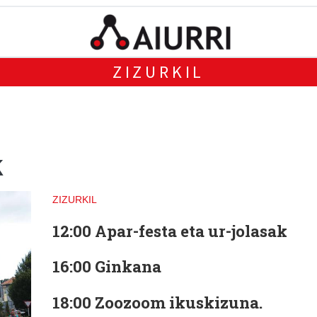
ZIZURKIL
k
ZIZURKIL
12:00 Apar-festa eta ur-jolasak
16:00 Ginkana
18:00 Zoozoom ikuskizuna.