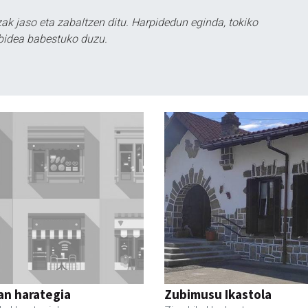
k jaso eta zabaltzen ditu. Harpidedun eginda, tokiko
bidea babestuko duzu.
an harategia
Zubimusu Ikastola