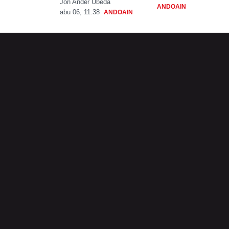
Jon Ander Ubeda
ANDOAIN
abu 06, 11:38
ANDOAIN