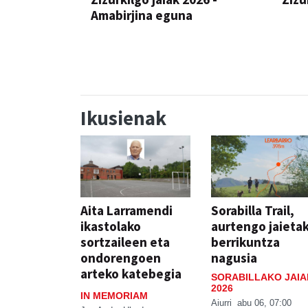
Amabirjina eguna
JAIA
JAIA
Ikusienak
Aita Larramendi
Sorabilla Trail,
ikastolako
aurtengo jaieta
sortzaileen eta
berrikuntza
ondorengoen
nagusia
arteko katebegia
SORABILLAKO JAIA
2026
IN MEMORIAM
Aiurri
abu 06, 07:00