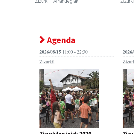
Zizurkil
- Arrandegiak
Zizurki
Agenda
2026/08/15
2026/
11:00 - 22:30
Zizurkil
Zizurk
Zizurkilgo jaiak 2026 -
Zizu