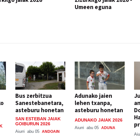
Umeen eguna
JAIA
Bus zerbitzua
Adunako jaien
Ju
ko
Sanestebanetara,
lehen txanpa,
an
asteburu honetan
asteburu honetan
Do
H
SAN ESTEBAN JAIAK
ADUNAKO JAIAK 2026
pr
GOIBURUN 2026
K
Aiurri
abu 05
ADUNA
Aiurri
abu 05
ANDOAIN
Aiu