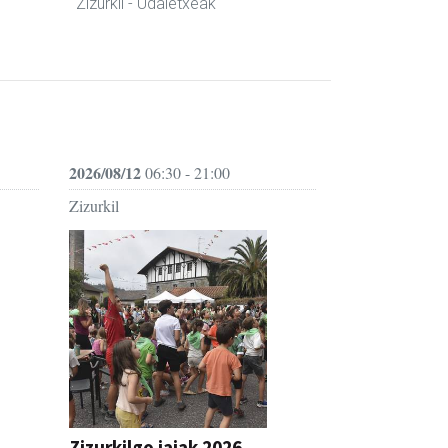
Zizurkil
- Udaletxeak
2026/08/12
06:30 - 21:00
Zizurkil
Zizurkilgo jaiak 2026