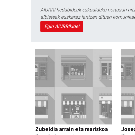
AIURRI hedabideak eskualdeko nortasun hitza
albisteak euskaraz lantzen dituen komunika
Egin AIURRIkide!
Zubeldia arrain eta mariskoa
Joxe