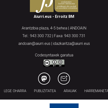
Aiurri.eus - Erroitz BM
Arantzibia plaza, 4-5 behea | ANDOAIN
Tel.: 943 300 732 | Faxa: 943 300 731
andoain@aiurri.eus | idazkaritza@aiurri.eus
Codesyntaxek garatua
LEGE OHARRA
PUBLIZITATEA
ARAUAK
HARREMANET