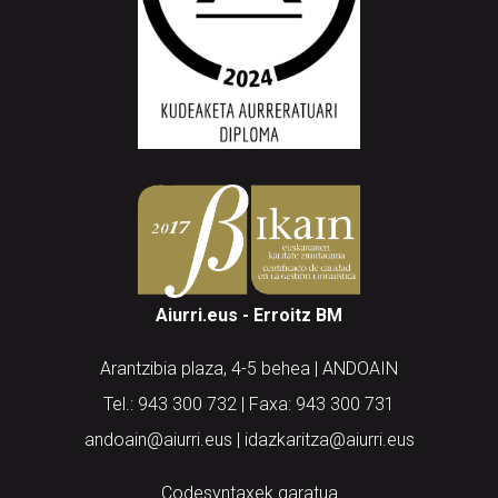
Aiurri.eus - Erroitz BM
Arantzibia plaza, 4-5 behea | ANDOAIN
Tel.: 943 300 732 | Faxa: 943 300 731
andoain@aiurri.eus | idazkaritza@aiurri.eus
Codesyntaxek garatua