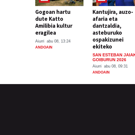
Gogoan hartu
Kantujira, auzo-
dute Katto
afaria eta
Amilibia kultur
dantzaldia,
eragilea
asteburuko
ospakizunei
Aiurri
abu 08, 13:24
ekiteko
ANDOAIN
SAN ESTEBAN JAIA
GOIBURUN 2026
Aiurri
abu 08, 09:31
ANDOAIN