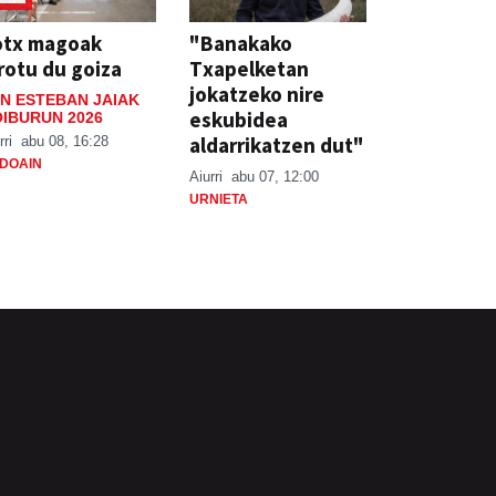
otx magoak
"Banakako
rotu du goiza
Txapelketan
jokatzeko nire
N ESTEBAN JAIAK
eskubidea
IBURUN 2026
aldarrikatzen dut"
rri
abu 08, 16:28
DOAIN
Aiurri
abu 07, 12:00
URNIETA