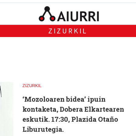
ZIZURKIL
ZIZURKIL
‘Mozoloaren bidea’ ipuin
kontaketa, Dobera Elkartearen
eskutik. 17:30, Plazida Otaño
Liburutegia.