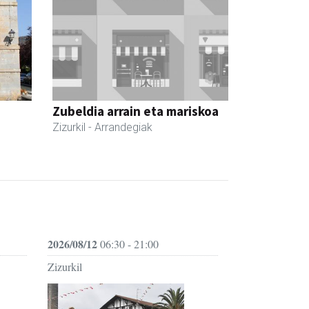
Zubeldia arrain eta mariskoa
Zizurkil
- Arrandegiak
2026/08/12
06:30 - 21:00
Zizurkil