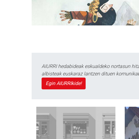
AIURRI hedabideak eskualdeko nortasun hitza
albisteak euskaraz lantzen dituen komunika
Egin AIURRIkide!