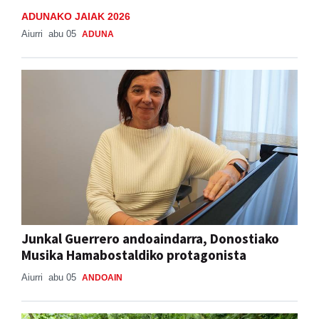
ADUNAKO JAIAK 2026
Aiurri
abu 05
ADUNA
Junkal Guerrero andoaindarra, Donostiako
Musika Hamabostaldiko protagonista
Aiurri
abu 05
ANDOAIN