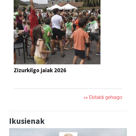
Zizurkilgo jaiak 2026
JAIA
»» Ekitaldi gehiago
Ikusienak