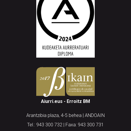
Aiurri.eus - Erroitz BM
Arantzibia plaza, 4-5 behea | ANDOAIN
Tel.: 943 300 732 | Faxa: 943 300 731