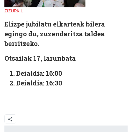
ZIZURKIL
Elizpe jubilatu elkarteak bilera
egingo du, zuzendaritza taldea
berritzeko.
Otsailak 17, larunbata
Deialdia: 16:00
Deialdia: 16:30