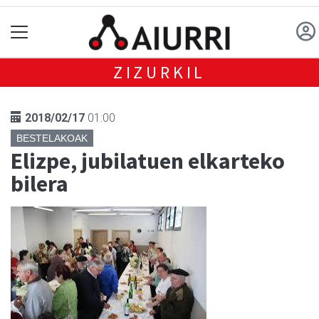
ZIZURKIL
2018/02/17
01:00
BESTELAKOAK
Elizpe, jubilatuen elkarteko
bilera