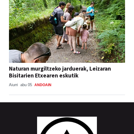
Naturan murgiltzeko jarduerak, Leizaran
Bisitarien Etxearen eskutik
Aiurri
abu 05
ANDOAIN