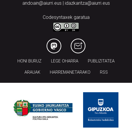
andoain@aiurri.eus | idazkaritza@aiurri.eus
Codesyntaxek garatua
HONI BURUZ
LEGE OHARRA
PUBLIZITATEA
ARAUAK
HARREMANETARAKO
RSS