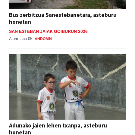
Bus zerbitzua Sanestebanetara, asteburu
honetan
SAN ESTEBAN JAIAK GOIBURUN 2026
Aiurri
abu 05
ANDOAIN
Adunako jaien lehen txanpa, asteburu
honetan