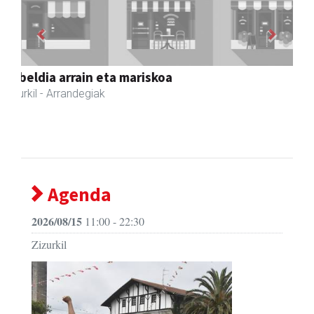
Previous
Next
Joxean harategia
Zizurkil
- Harategiak
Agenda
2026/08/15
11:00 - 22:30
Zizurkil