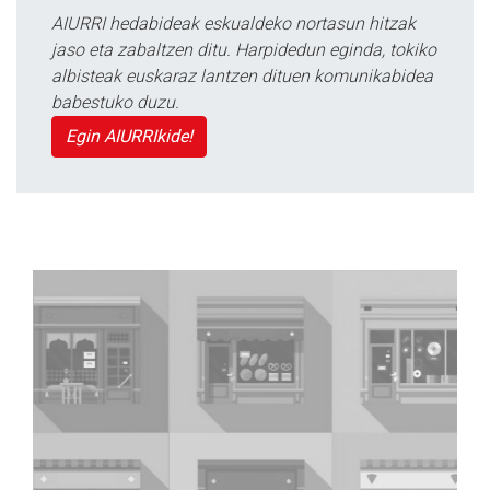
AIURRI hedabideak eskualdeko nortasun hitzak
jaso eta zabaltzen ditu. Harpidedun eginda, tokiko
albisteak euskaraz lantzen dituen komunikabidea
babestuko duzu.
Egin AIURRIkide!