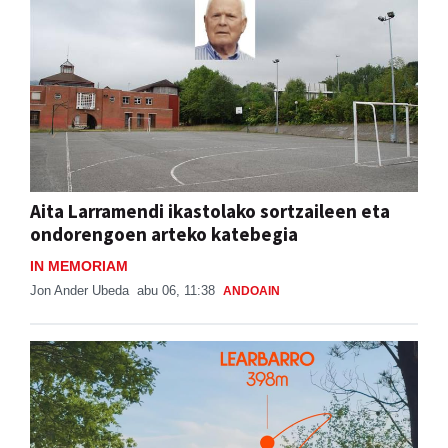
Aita Larramendi ikastolako sortzaileen eta
ondorengoen arteko katebegia
IN MEMORIAM
Jon Ander Ubeda
abu 06, 11:38
ANDOAIN