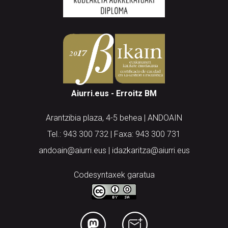
Aiurri.eus - Erroitz BM
Arantzibia plaza, 4-5 behea | ANDOAIN
Tel.: 943 300 732 | Faxa: 943 300 731
andoain@aiurri.eus | idazkaritza@aiurri.eus
Codesyntaxek garatua