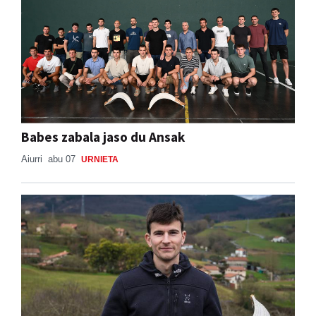
Babes zabala jaso du Ansak
Aiurri
abu 07
URNIETA