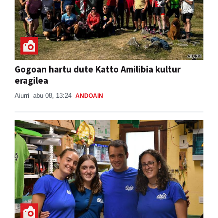
Gogoan hartu dute Katto Amilibia kultur
eragilea
Aiurri
abu 08, 13:24
ANDOAIN