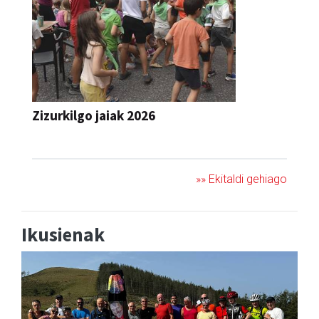
Zizurkilgo jaiak 2026
JAIA
»» Ekitaldi gehiago
Ikusienak