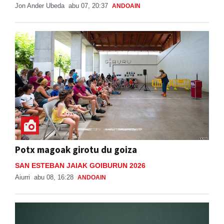
Jon Ander Ubeda
abu 07, 20:37
ANDOAIN
Potx magoak girotu du goiza
SAN ESTEBAN JAIAK GOIBURUN 2026
Aiurri
abu 08, 16:28
ANDOAIN