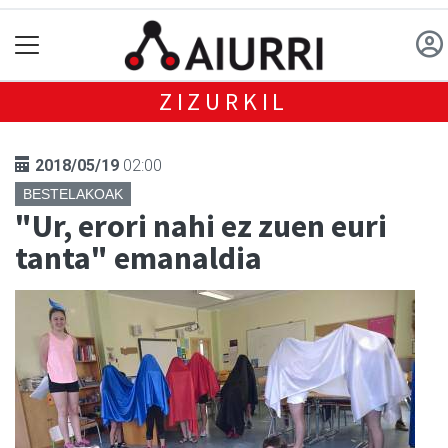
ZIZURKIL
2018/05/19
02:00
BESTELAKOAK
"Ur, erori nahi ez zuen euri
tanta" emanaldia