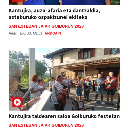
Kantujira, auzo-afaria eta dantzaldia,
asteburuko ospakizunei ekiteko
SAN ESTEBAN JAIAK GOIBURUN 2026
Aiurri
abu 08, 09:31
ANDOAIN
Kantujira taldearen saioa Goiburuko festetan
SAN ESTEBAN JAIAK GOIBURUN 2026