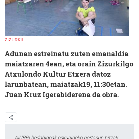
ZIZURKIL
Adunan estreinatu zuten emanaldia
maiatzaren 4ean, eta orain Zizurkilgo
Atxulondo Kultur Etxera datoz
larunbatean, maiatzak19, 11:30etan.
Juan Kruz Igerabiderena da obra.
AIURRI hedabideak eskualdeko nortasun hitzak