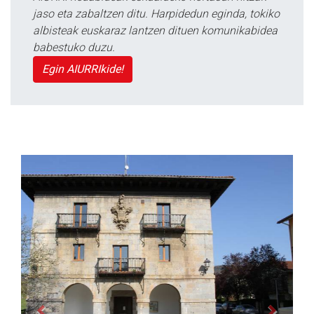
jaso eta zabaltzen ditu. Harpidedun eginda, tokiko
albisteak euskaraz lantzen dituen komunikabidea
babestuko duzu.
Egin AIURRIkide!