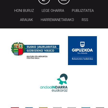
HONI BURUZ
LEGE OHARRA
PUBLIZITATEA
ARAUAK
HARREMANETARAKO
RSS