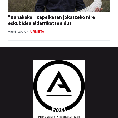
"Banakako Txapelketan jokatzeko nire
eskubidea aldarrikatzen dut"
Aiurri
abu 07
URNIETA