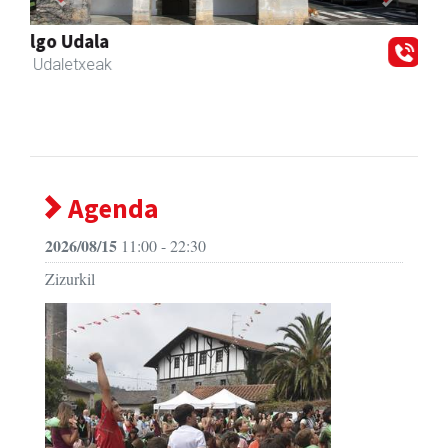
Previous
Next
Zubimusu Ikastola
Zizurkil
- Hezkuntza
Agenda
2026/08/15
11:00 - 22:30
Zizurkil