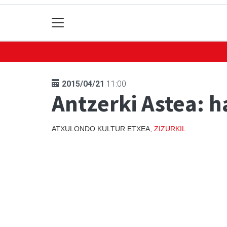
2015/04/21
11:00
Antzerki Astea: h
ATXULONDO KULTUR ETXEA,
ZIZURKIL