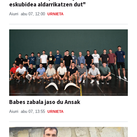
Aiurri
abu 07, 12:00
URNIETA
Babes zabala jaso du Ansak
Aiurri
abu 07, 13:55
URNIETA