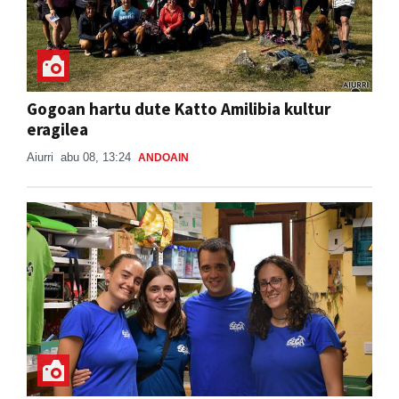
Gogoan hartu dute Katto Amilibia kultur
eragilea
Aiurri
abu 08, 13:24
ANDOAIN
Kantujira, auzo-afaria eta dantzaldia,
asteburuko ospakizunei ekiteko