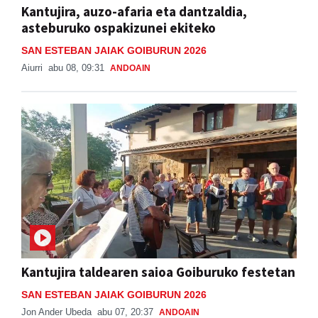
SAN ESTEBAN JAIAK GOIBURUN 2026
Aiurri
abu 08, 09:31
ANDOAIN
Kantujira taldearen saioa Goiburuko festetan
SAN ESTEBAN JAIAK GOIBURUN 2026
Jon Ander Ubeda
abu 07, 20:37
ANDOAIN