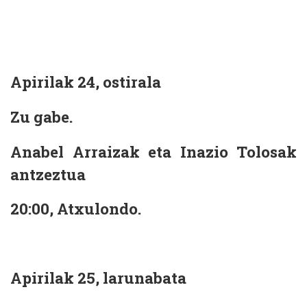
Apirilak 24, ostirala
Zu gabe.
Anabel Arraizak eta Inazio Tolosak
antzeztua
20:00, Atxulondo.
Apirilak 25, larunabata