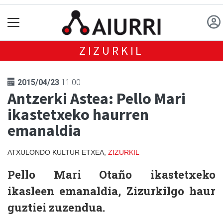
ZIZURKIL
2015/04/23
11:00
Antzerki Astea: Pello Mari
ikastetxeko haurren
emanaldia
ATXULONDO KULTUR ETXEA,
ZIZURKIL
Pello Mari Otaño ikastetxeko
ikasleen emanaldia, Zizurkilgo haur
guztiei zuzendua.