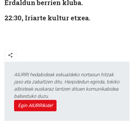
Erdaldun berrien kluba.
22:30, Iriarte kultur etxea.
AIURRI hedabideak eskualdeko nortasun hitzak
jaso eta zabaltzen ditu. Harpidedun eginda, tokiko
albisteak euskaraz lantzen dituen komunikabidea
babestuko duzu.
Egin AIURRIkide!