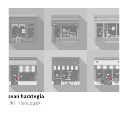
Previous
Next
Zizurkilgo Udala
Zizurkil
- Udaletxeak