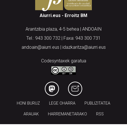
Aiurri.eus - Erroitz BM
Arantzibia plaza, 4-5 behea | ANDOAIN
Tel.: 943 300 732 | Faxa: 943 300 731
andoain@aiurri.eus | idazkaritza@aiurri.eus
Codesyntaxek garatua
HONI BURUZ
LEGE OHARRA
PUBLIZITATEA
ARAUAK
HARREMANETARAKO
RSS