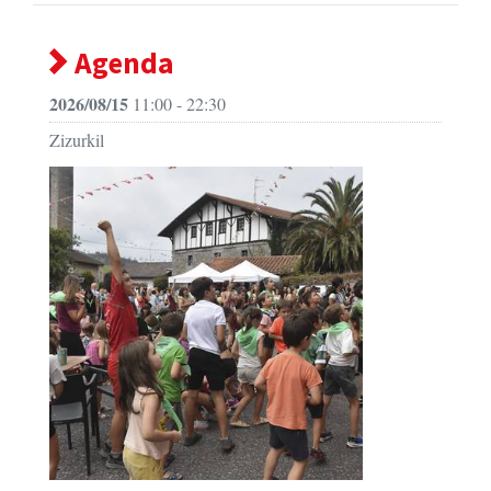
Agenda
2026/08/15
11:00 - 22:30
Zizurkil
Zizurkilgo jaiak 2026 - Amabirjina eguna
JAIA