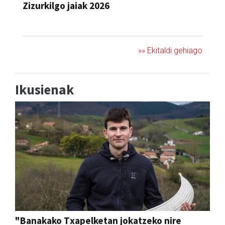
»» Ekitaldi gehiago
Ikusienak
"Banakako Txapelketan jokatzeko nire
eskubidea aldarrikatzen dut"