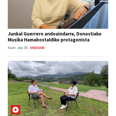
Junkal Guerrero andoaindarra, Donostiako
Musika Hamabostaldiko protagonista
Aiurri
abu 05
ANDOAIN