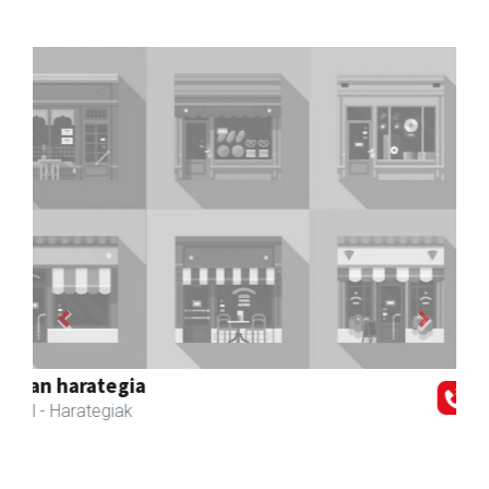
Previous
Next
Zubeldia arrain eta mariskoa
Zizurkil
- Arrandegiak