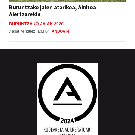
Buruntzako jaien atarikoa, Ainhoa
Aiertzarekin
BURUNTZAKO JAIAK 2026
Xabat Minguez
abu 04
ANDOAIN