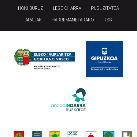
HONI BURUZ
LEGE OHARRA
PUBLIZITATEA
ARAUAK
HARREMANETARAKO
RSS