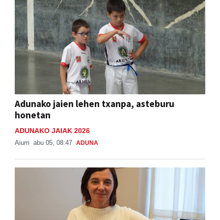
Adunako jaien lehen txanpa, asteburu
honetan
ADUNAKO JAIAK 2026
Aiurri
abu 05, 08:47
ADUNA