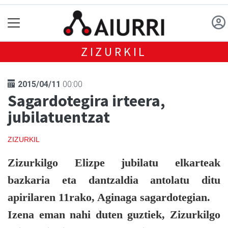
ZIZURKIL
2015/04/11
00:00
Sagardotegira irteera,
jubilatuentzat
ZIZURKIL
Zizurkilgo Elizpe jubilatu elkarteak
bazkaria eta dantzaldia antolatu ditu
apirilaren 11rako, Aginaga sagardotegian.
Izena eman nahi duten guztiek, Zizurkilgo