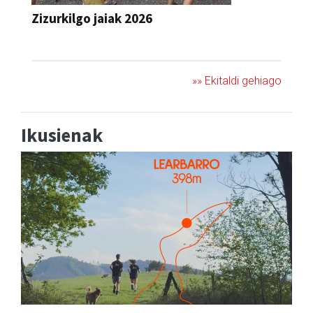
Zizurkilgo jaiak 2026
JAIA
»» Ekitaldi gehiago
Ikusienak