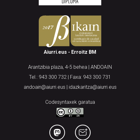
Aiurri.eus - Erroitz BM
Arantzibia plaza, 4-5 behea | ANDOAIN
Tel.: 943 300 732 | Faxa: 943 300 731
andoain@aiurri.eus | idazkaritza@aiurri.eus
Codesyntaxek garatua