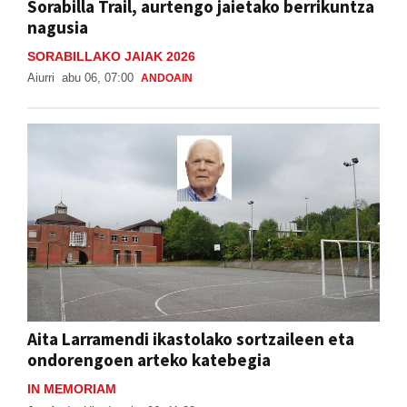
Sorabilla Trail, aurtengo jaietako berrikuntza
nagusia
SORABILLAKO JAIAK 2026
Aiurri
abu 06, 07:00
ANDOAIN
Aita Larramendi ikastolako sortzaileen eta
ondorengoen arteko katebegia
IN MEMORIAM