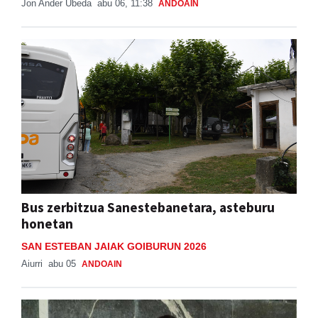
Jon Ander Ubeda
abu 06, 11:38
ANDOAIN
Bus zerbitzua Sanestebanetara, asteburu
honetan
SAN ESTEBAN JAIAK GOIBURUN 2026
Aiurri
abu 05
ANDOAIN