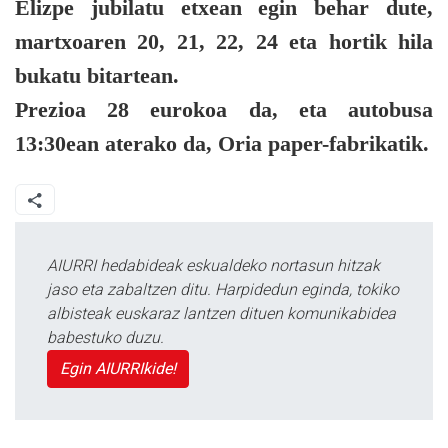
Elizpe jubilatu etxean egin behar dute,
martxoaren 20, 21, 22, 24 eta hortik hila
bukatu bitartean.
Prezioa 28 eurokoa da, eta autobusa
13:30ean aterako da, Oria paper-fabrikatik.
AIURRI hedabideak eskualdeko nortasun hitzak
jaso eta zabaltzen ditu. Harpidedun eginda, tokiko
albisteak euskaraz lantzen dituen komunikabidea
babestuko duzu.
Egin AIURRIkide!