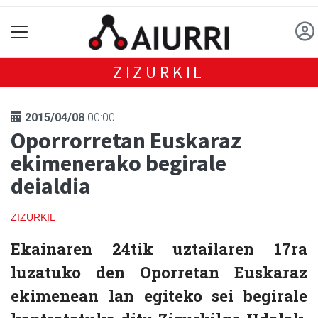
ZIZURKIL
2015/04/08
00:00
Oporrorretan Euskaraz
ekimenerako begirale
deialdia
ZIZURKIL
Ekainaren 24tik uztailaren 17ra
luzatuko den Oporretan Euskaraz
ekimenean lan egiteko sei begirale