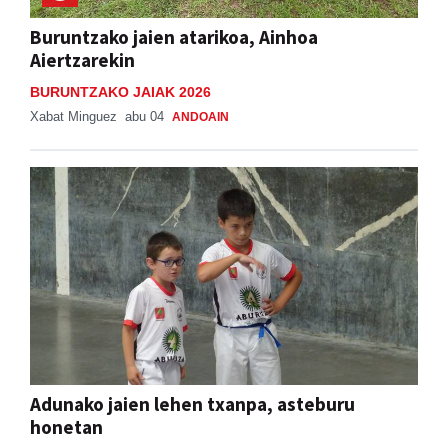
Buruntzako jaien atarikoa, Ainhoa
Aiertzarekin
BURUNTZAKO JAIAK 2026
Xabat Minguez
abu 04
ANDOAIN
Adunako jaien lehen txanpa, asteburu
honetan