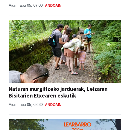
Aiurri
abu 05, 07:00
ANDOAIN
Naturan murgiltzeko jarduerak, Leizaran
Bisitarien Etxearen eskutik
Aiurri
abu 05, 08:30
ANDOAIN