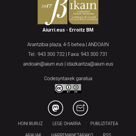
Aiurri.eus - Erroitz BM
Arantzibia plaza, 4-5 behea | ANDOAIN
Tel.: 943 300 732 | Faxa: 943 300 731
andoain@aiurri.eus | idazkaritza@aiurri.eus
Codesyntaxek garatua
HONI BURUZ
LEGE OHARRA
PUBLIZITATEA
ARAUAK
HARREMANETARAKO
RSS