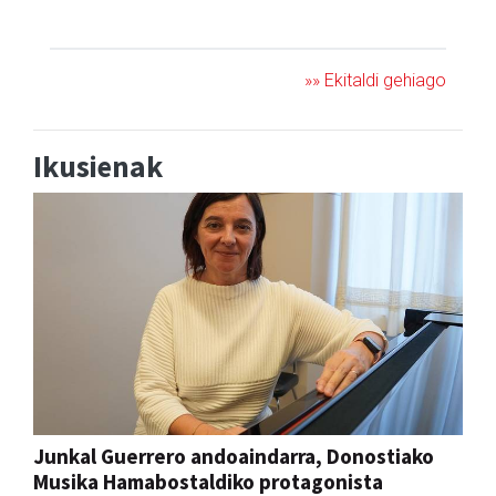
JAIA
»» Ekitaldi gehiago
Ikusienak
Junkal Guerrero andoaindarra, Donostiako
Musika Hamabostaldiko protagonista