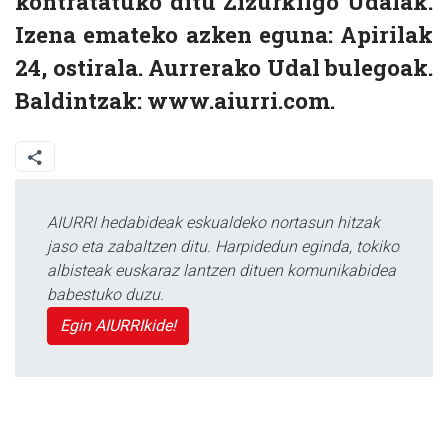
kontratatuko ditu Zizurkilgo Udalak.
Izena emateko azken eguna: Apirilak
24, ostirala. Aurrerako Udal bulegoak.
Baldintzak: www.aiurri.com.
AIURRI hedabideak eskualdeko nortasun hitzak
jaso eta zabaltzen ditu. Harpidedun eginda, tokiko
albisteak euskaraz lantzen dituen komunikabidea
babestuko duzu.
Egin AIURRIkide!