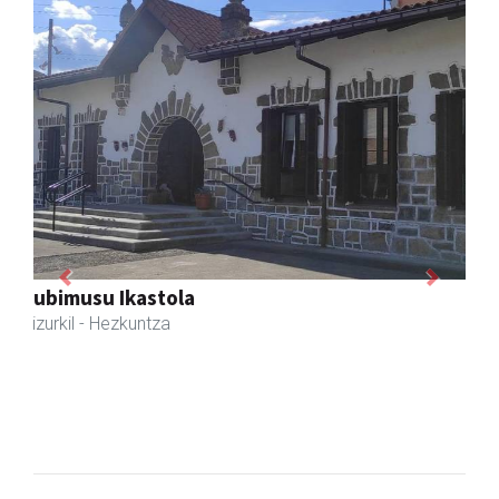
Previous
Next
Zubeldia arrain eta mariskoa
Zizurkil
- Arrandegiak