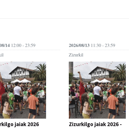
08/14
2026/08/13
12:00 - 23:59
11:30 - 23:59
il
Zizurkil
rkilgo jaiak 2026
Zizurkilgo jaiak 2026 -