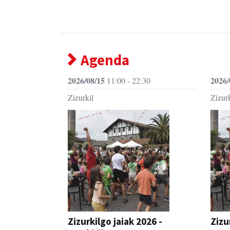
Agenda
2026/08/15
2026/
11:00 - 22:30
Zizurkil
Zizurk
Zizurkilgo jaiak 2026 -
Zizu