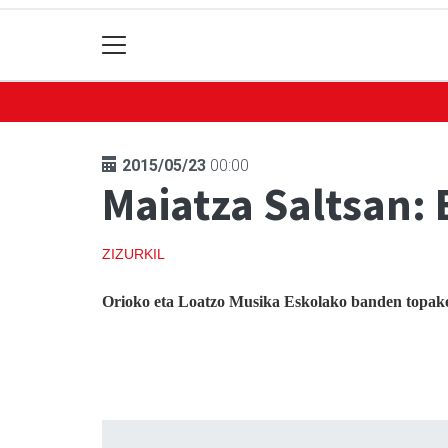
2015/05/23
00:00
Maiatza Saltsan:
ZIZURKIL
Orioko eta Loatzo Musika Eskolako banden topake