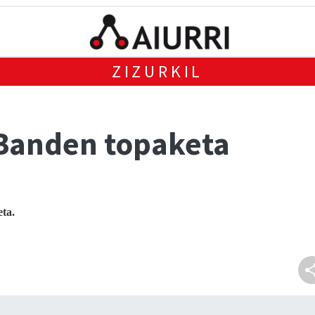
ZIZURKIL
 Banden topaketa
ta.