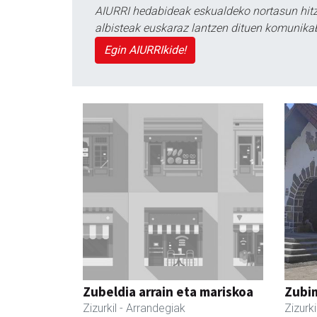
AIURRI hedabideak eskualdeko nortasun hitza
albisteak euskaraz lantzen dituen komunika
Egin AIURRIkide!
Zubeldia arrain eta mariskoa
Zubim
Zizurkil
- Arrandegiak
Zizurki