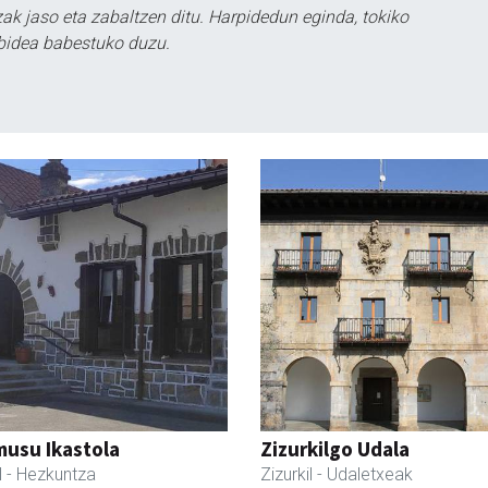
k jaso eta zabaltzen ditu. Harpidedun eginda, tokiko
bidea babestuko duzu.
usu Ikastola
Zizurkilgo Udala
l
- Hezkuntza
Zizurkil
- Udaletxeak