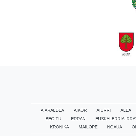
AIARALDEA
AIKOR
AIURRI
ALEA
BEGITU
ERRAN
EUSKALERRIA IRRA
KRONIKA
MAILOPE
NOAUA
O