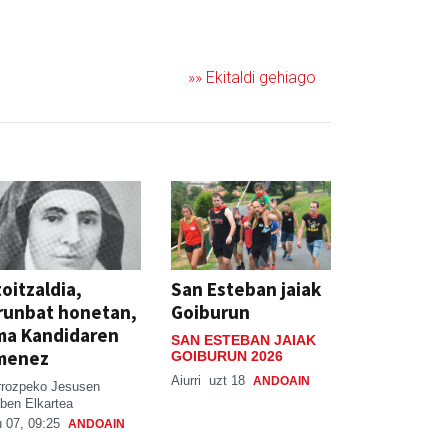
JAIA
»» Ekitaldi gehiago
oitzaldia,
San Esteban jaiak
runbat honetan,
Goiburun
ma Kandidaren
SAN ESTEBAN JAIAK
menez
GOIBURUN 2026
Aiurri
uzt 18
ANDOAIN
rrozpeko Jesusen
ben Elkartea
 07, 09:25
ANDOAIN