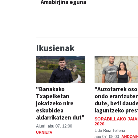
Amabirjina eguna
JAIA
JAIA
Ikusienak
"Banakako
"Auzotarrek oso
Txapelketan
ondo erantzute
jokatzeko nire
dute, beti daud
eskubidea
laguntzeko pres
aldarrikatzen dut"
SORABILLAKO JAIA
2026
Aiurri
abu 07, 12:00
Lide Ruiz Telleria
URNIETA
abu 07, 08:00
ANDOAI