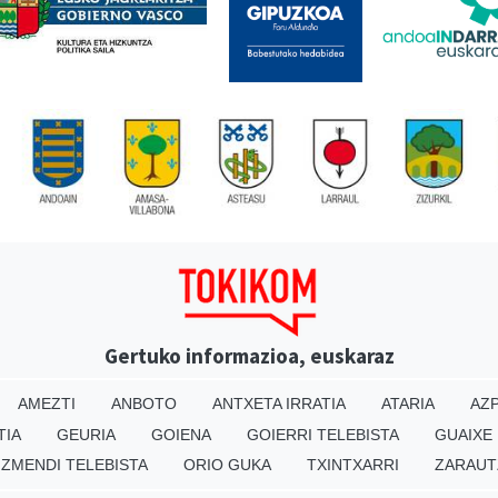
Gertuko informazioa, euskaraz
AMEZTI
ANBOTO
ANTXETA IRRATIA
ATARIA
AZP
TIA
GEURIA
GOIENA
GOIERRI TELEBISTA
GUAIXE
IZMENDI TELEBISTA
ORIO GUKA
TXINTXARRI
ZARAUT