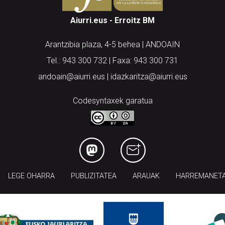
Aiurri.eus - Erroitz BM
Arantzibia plaza, 4-5 behea | ANDOAIN
Tel.: 943 300 732 | Faxa: 943 300 731
andoain@aiurri.eus | idazkaritza@aiurri.eus
Codesyntaxek garatua
LEGE OHARRA
PUBLIZITATEA
ARAUAK
HARREMANET