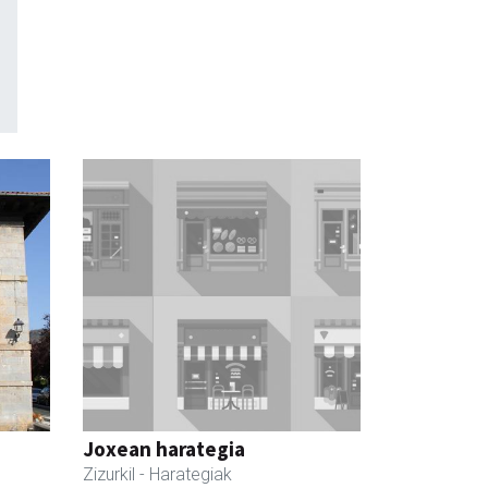
Joxean harategia
Zizurkil
- Harategiak