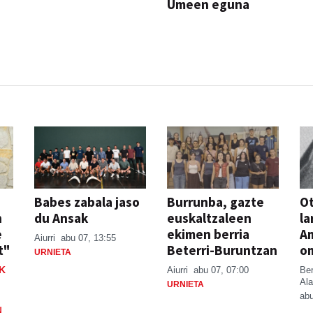
Umeen eguna
JAIA
Babes zabala jaso
Burrunba, gazte
Ot
n
du Ansak
euskaltzaleen
la
e
ekimen berria
A
Aiurri
abu 07, 13:55
t"
Beterri-Buruntzan
o
URNIETA
K
Aiurri
abu 07, 07:00
Be
Ala
URNIETA
abu
N