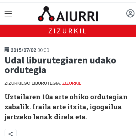
ZIZURKIL
2015/07/02
00:00
Udal liburutegiaren udako
ordutegia
ZIZURKILGO LIBURUTEGIA,
ZIZURKIL
Uztailaren 10a arte ohiko ordutegian
zabalik.
Iraila arte itxita
, igogailua
jartzeko lanak direla eta.