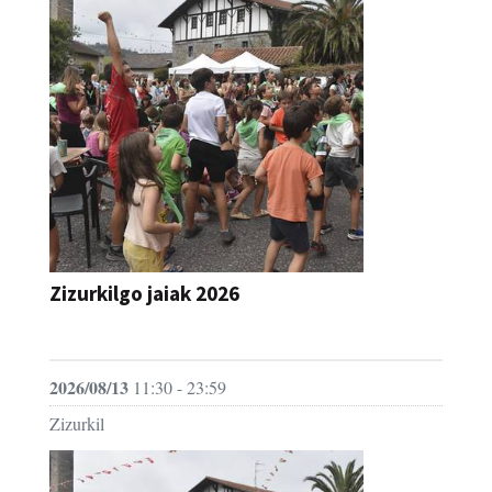
Zizurkilgo jaiak 2026
JAIA
2026/08/13
11:30 - 23:59
Zizurkil