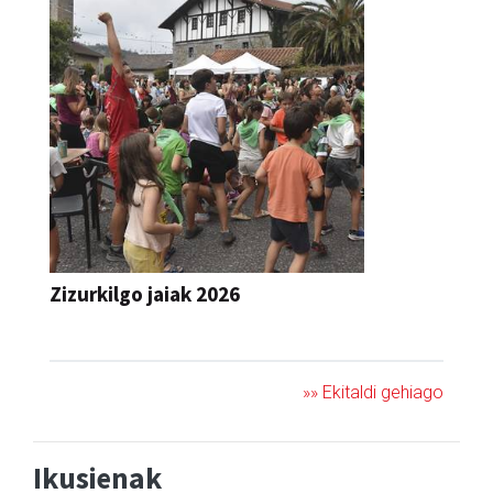
Zizurkilgo jaiak 2026
JAIA
»» Ekitaldi gehiago
Ikusienak