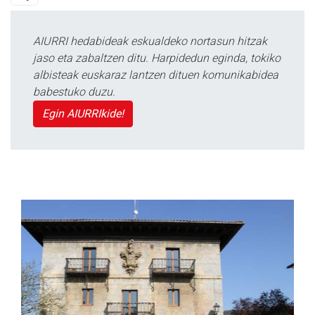
AIURRI hedabideak eskualdeko nortasun hitzak
jaso eta zabaltzen ditu. Harpidedun eginda, tokiko
albisteak euskaraz lantzen dituen komunikabidea
babestuko duzu.
Egin AIURRIkide!