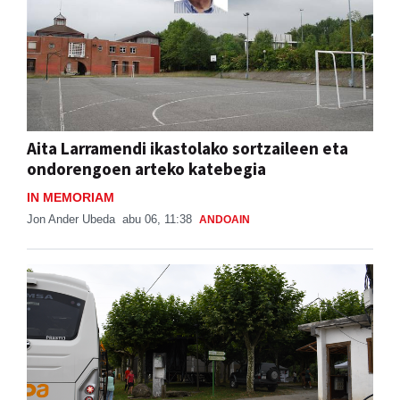
Aita Larramendi ikastolako sortzaileen eta
ondorengoen arteko katebegia
IN MEMORIAM
Jon Ander Ubeda
abu 06, 11:38
ANDOAIN