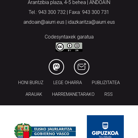
Arantzibia plaza, 4-5 behea | ANDOAIN
Tel.: 943 300 732 | Faxa: 943 300 731
andoain@aiurri.eus | idazkaritza@aiurri.eus
Codesyntaxek garatua
HONI BURUZ
LEGE OHARRA
PUBLIZITATEA
ARAUAK
HARREMANETARAKO
RSS