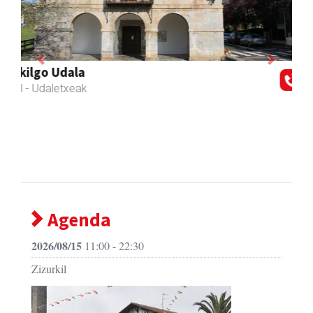
Previous
Next
Joxean harategia
Zizurkil
- Harategiak
Agenda
2026/08/15
11:00 - 22:30
Zizurkil