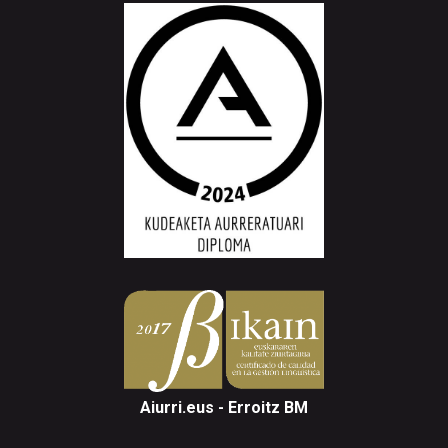
Aiurri.eus - Erroitz BM