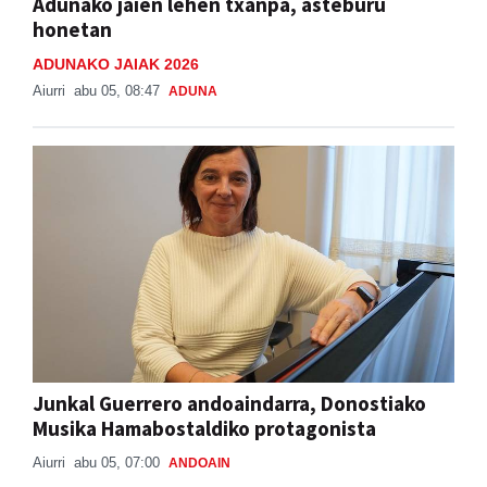
Adunako jaien lehen txanpa, asteburu
honetan
ADUNAKO JAIAK 2026
Aiurri
abu 05, 08:47
ADUNA
Junkal Guerrero andoaindarra, Donostiako
Musika Hamabostaldiko protagonista
Aiurri
abu 05, 07:00
ANDOAIN