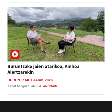
Buruntzako jaien atarikoa, Ainhoa
Aiertzarekin
BURUNTZAKO JAIAK 2026
Xabat Minguez
abu 04
ANDOAIN