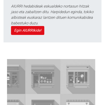
AIURRI hedabideak eskualdeko nortasun hitzak
jaso eta zabaltzen ditu. Harpidedun eginda, tokiko
albisteak euskaraz lantzen dituen komunikabidea
babestuko duzu.
Egin AIURRIkide!