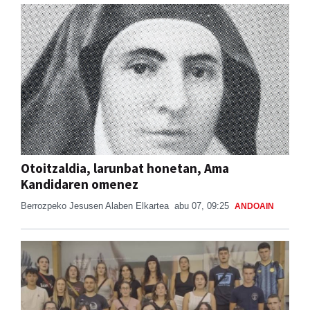
Otoitzaldia, larunbat honetan, Ama
Kandidaren omenez
Berrozpeko Jesusen Alaben Elkartea
abu 07, 09:25
ANDOAIN