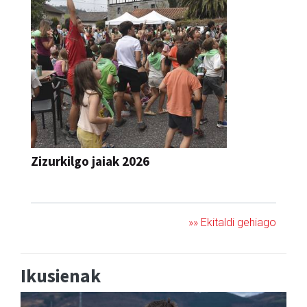
Zizurkilgo jaiak 2026
JAIA
»» Ekitaldi gehiago
Ikusienak