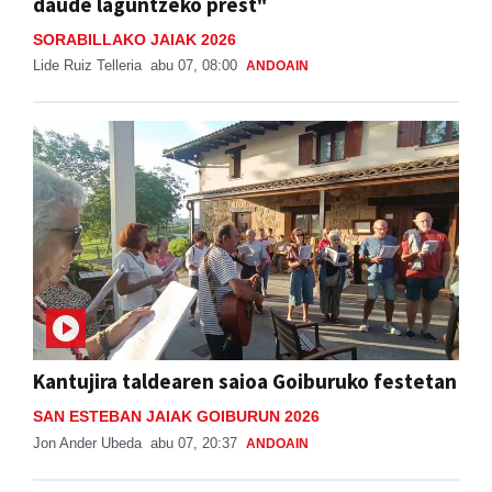
daude laguntzeko prest"
SORABILLAKO JAIAK 2026
Lide Ruiz Telleria
abu 07, 08:00
ANDOAIN
Kantujira taldearen saioa Goiburuko festetan
SAN ESTEBAN JAIAK GOIBURUN 2026
Jon Ander Ubeda
abu 07, 20:37
ANDOAIN