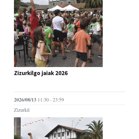
Zizurkilgo jaiak 2026
JAIA
2026/08/13
11:30 - 23:59
Zizurkil