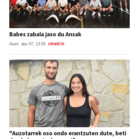
Babes zabala jaso du Ansak
Aiurri
abu 07, 13:55
URNIETA
"Auzotarrek oso ondo erantzuten dute, beti