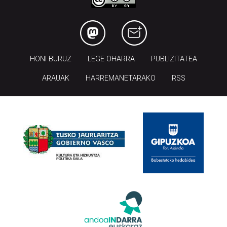
HONI BURUZ
LEGE OHARRA
PUBLIZITATEA
ARAUAK
HARREMANETARAKO
RSS