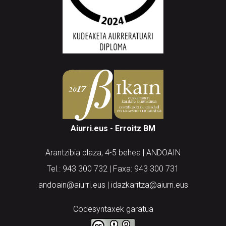
Aiurri.eus - Erroitz BM
Arantzibia plaza, 4-5 behea | ANDOAIN
Tel.: 943 300 732 | Faxa: 943 300 731
andoain@aiurri.eus | idazkaritza@aiurri.eus
Codesyntaxek garatua