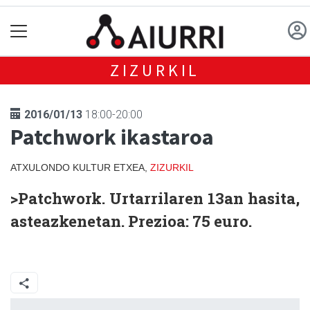
ZIZURKIL
2016/01/13
18:00-20:00
Patchwork ikastaroa
ATXULONDO KULTUR ETXEA,
ZIZURKIL
>Patchwork.
Urtarrilaren 13an hasita,
asteazkenetan. Prezioa: 75 euro.