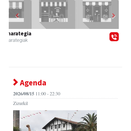
Previous
Next
Zubeldia arrain eta mariskoa
Zizurkil
- Arrandegiak
Agenda
2026/08/15
11:00 - 22:30
Zizurkil