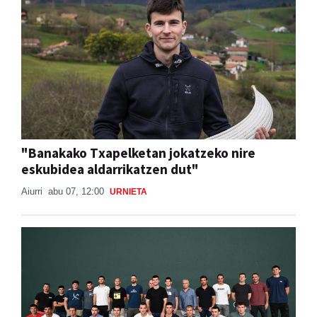
"Banakako Txapelketan jokatzeko nire
eskubidea aldarrikatzen dut"
Aiurri
abu 07, 12:00
URNIETA