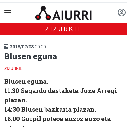
ZIZURKIL
2016/07/08
00:00
Blusen eguna
ZIZURKIL
Blusen eguna.
11:30 Sagardo dastaketa Joxe Arregi
plazan.
14:30 Blusen bazkaria plazan.
18:00 Gurpil poteoa auzoz auzo eta