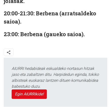
jolasak.
20:00-21:30: Berbena (arratsaldeko
saioa).
23:00: Berbena (gaueko saioa).
AIURRI hedabideak eskualdeko nortasun hitzak
jaso eta zabaltzen ditu. Harpidedun eginda, tokiko
albisteak euskaraz lantzen dituen komunikabidea
babestuko duzu.
Egin AIURRIkide!