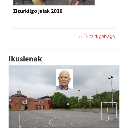
JAIA
»» Ekitaldi gehiago
Ikusienak
Aita Larramendi ikastolako sortzaileen eta
ondorengoen arteko katebegia