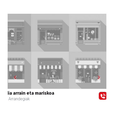
Previous
Next
Zizurkilgo Udala
Zizurkil
- Udaletxeak