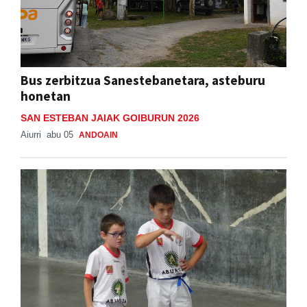
Bus zerbitzua Sanestebanetara, asteburu
honetan
SAN ESTEBAN JAIAK GOIBURUN 2026
Aiurri
abu 05
ANDOAIN
Adunako jaien lehen txanpa, asteburu