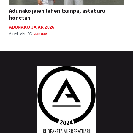
honetan
ADUNAKO JAIAK 2026
Aiurri
abu 05
ADUNA