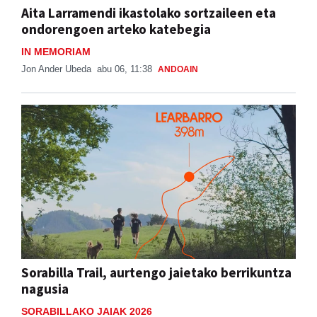
IN MEMORIAM
Jon Ander Ubeda
abu 06, 11:38
ANDOAIN
Sorabilla Trail, aurtengo jaietako berrikuntza
nagusia
SORABILLAKO JAIAK 2026
Aiurri
abu 06, 07:00
ANDOAIN