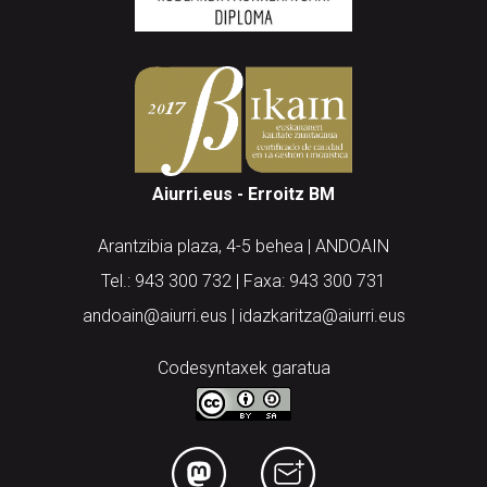
Aiurri.eus - Erroitz BM
Arantzibia plaza, 4-5 behea | ANDOAIN
Tel.: 943 300 732 | Faxa: 943 300 731
andoain@aiurri.eus | idazkaritza@aiurri.eus
Codesyntaxek garatua
HONI BURUZ
LEGE OHARRA
PUBLIZITATEA