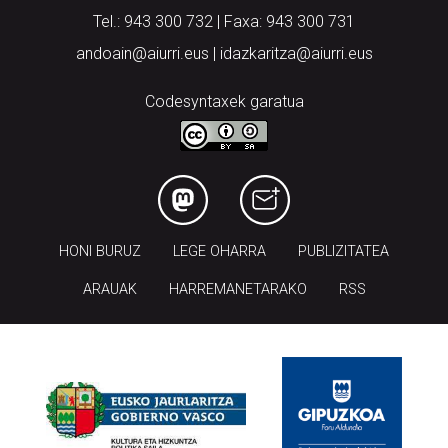
Tel.: 943 300 732 | Faxa: 943 300 731
andoain@aiurri.eus | idazkaritza@aiurri.eus
Codesyntaxek garatua
HONI BURUZ
LEGE OHARRA
PUBLIZITATEA
ARAUAK
HARREMANETARAKO
RSS