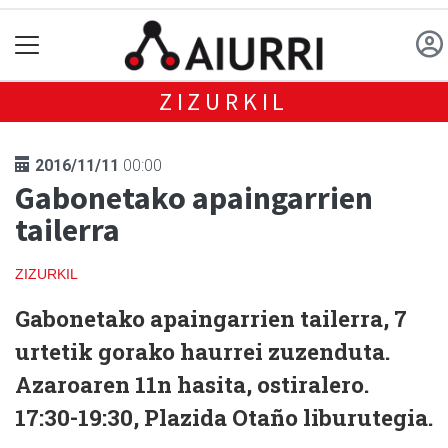
ZIZURKIL
2016/11/11
00:00
Gabonetako apaingarrien
tailerra
ZIZURKIL
Gabonetako apaingarrien tailerra, 7
urtetik gorako haurrei zuzenduta.
Azaroaren 11n hasita, ostiralero.
17:30-19:30, Plazida Otaño liburutegia.