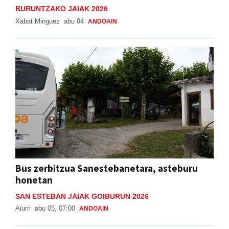
BURUNTZAKO JAIAK 2026
Xabat Minguez
abu 04
ANDOAIN
Bus zerbitzua Sanestebanetara, asteburu
honetan
SAN ESTEBAN JAIAK GOIBURUN 2026
Aiurri
abu 05, 07:00
ANDOAIN