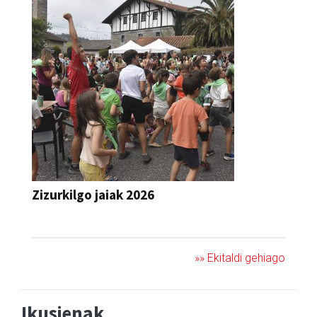
Zizurkilgo jaiak 2026
JAIA
»» Ekitaldi gehiago
Ikusienak