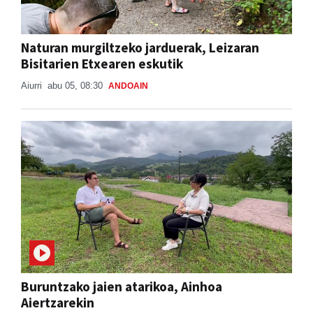
Naturan murgiltzeko jarduerak, Leizaran
Bisitarien Etxearen eskutik
Aiurri
abu 05, 08:30
ANDOAIN
Buruntzako jaien atarikoa, Ainhoa
Aiertzarekin