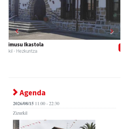
Previous
Next
Zizurkilgo Udala
Zizurkil
- Udaletxeak
Agenda
2026/08/15
11:00 - 22:30
Zizurkil