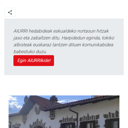
AIURRI hedabideak eskualdeko nortasun hitzak
jaso eta zabaltzen ditu. Harpidedun eginda, tokiko
albisteak euskaraz lantzen dituen komunikabidea
babestuko duzu.
Egin AIURRIkide!