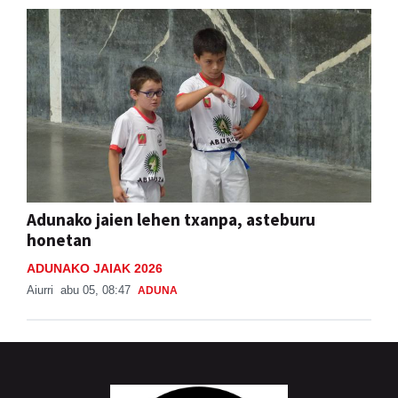
Adunako jaien lehen txanpa, asteburu
honetan
ADUNAKO JAIAK 2026
Aiurri
abu 05, 08:47
ADUNA