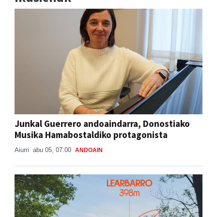
Junkal Guerrero andoaindarra, Donostiako
Musika Hamabostaldiko protagonista
Aiurri
abu 05, 07:00
ANDOAIN