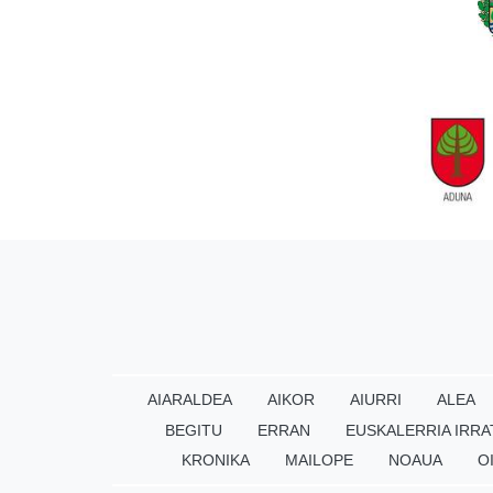
AIARALDEA
AIKOR
AIURRI
ALEA
BEGITU
ERRAN
EUSKALERRIA IRRA
KRONIKA
MAILOPE
NOAUA
O