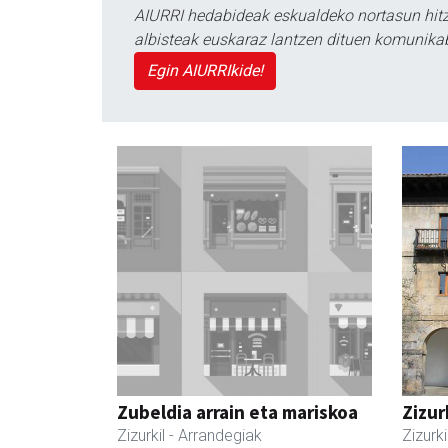
AIURRI hedabideak eskualdeko nortasun hitza
albisteak euskaraz lantzen dituen komunika
Egin AIURRIkide!
Zubeldia arrain eta mariskoa
Zizur
Zizurkil
- Arrandegiak
Zizurki