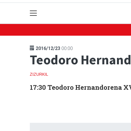
2016/12/23
00:00
Teodoro Hernando
ZIZURKIL
17:30 Teodoro Hernandorena XV.