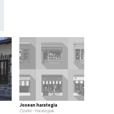
Joxean harategia
Zizurkil
- Harategiak