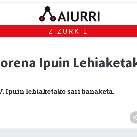
ZIZURKIL
rena Ipuin Lehiaketak
 Ipuin lehiaketako sari banaketa.