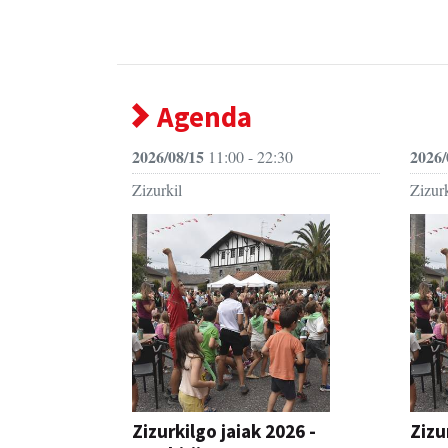
Agenda
2026/08/15
2026/
11:00 - 22:30
Zizurkil
Zizurk
Zizurkilgo jaiak 2026 -
Zizu