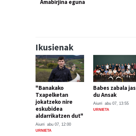
Amabirjina eguna
JAIA
JAIA
Ikusienak
"Banakako
Babes zabala ja
Txapelketan
du Ansak
jokatzeko nire
Aiurri
abu 07, 13:55
eskubidea
URNIETA
aldarrikatzen dut"
Aiurri
abu 07, 12:00
URNIETA