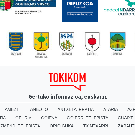
Gertuko informazioa, euskaraz
AMEZTI
ANBOTO
ANTXETA IRRATIA
ATARIA
AZP
TIA
GEURIA
GOIENA
GOIERRI TELEBISTA
GUAIXE
IZMENDI TELEBISTA
ORIO GUKA
TXINTXARRI
ZARAUT