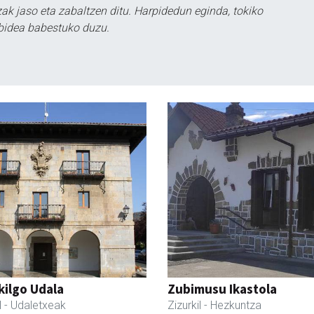
k jaso eta zabaltzen ditu. Harpidedun eginda, tokiko
bidea babestuko duzu.
kilgo Udala
Zubimusu Ikastola
l
- Udaletxeak
Zizurkil
- Hezkuntza