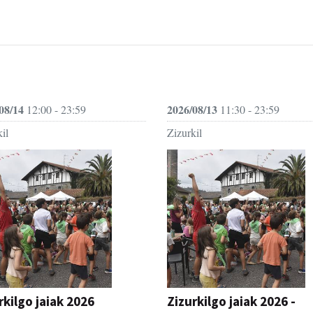
08/14
2026/08/13
12:00 - 23:59
11:30 - 23:59
il
Zizurkil
rkilgo jaiak 2026
Zizurkilgo jaiak 2026 -