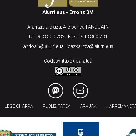
Aiurri.eus - Erroitz BM
Arantzibia plaza, 4-5 behea | ANDOAIN
Tel.: 943 300 732 | Faxa: 943 300 731
andoain@aiurri.eus | idazkaritza@aiurri.eus
Codesyntaxek garatua
LEGE OHARRA
PUBLIZITATEA
ARAUAK
HARREMANET