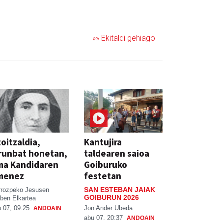
JAIA
»» Ekitaldi gehiago
oitzaldia,
Kantujira
runbat honetan,
taldearen saioa
ma Kandidaren
Goiburuko
menez
festetan
SAN ESTEBAN JAIAK
rrozpeko Jesusen
GOIBURUN 2026
ben Elkartea
Jon Ander Ubeda
 07, 09:25
ANDOAIN
abu 07, 20:37
ANDOAIN