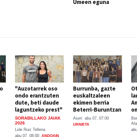
Umeen eguna
JAIA
so
"Auzotarrek oso
Burrunba, gazte
Ot
ondo erantzuten
euskaltzaleen
la
dute, beti daude
ekimen berria
A
laguntzeko prest"
Beterri-Buruntzan
o
SORABILLAKO JAIAK
Aiurri
abu 07, 07:00
Be
2026
Ala
URNIETA
Lide Ruiz Telleria
abu
abu 07, 08:00
ANDOAIN