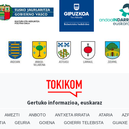
Gertuko informazioa, euskaraz
AMEZTI
ANBOTO
ANTXETA IRRATIA
ATARIA
AZP
TIA
GEURIA
GOIENA
GOIERRI TELEBISTA
GUAIXE