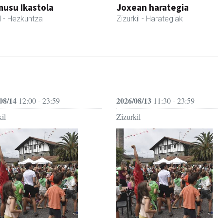
usu Ikastola
Joxean harategia
l
- Hezkuntza
Zizurkil
- Harategiak
08/14
2026/08/13
12:00 - 23:59
11:30 - 23:59
il
Zizurkil