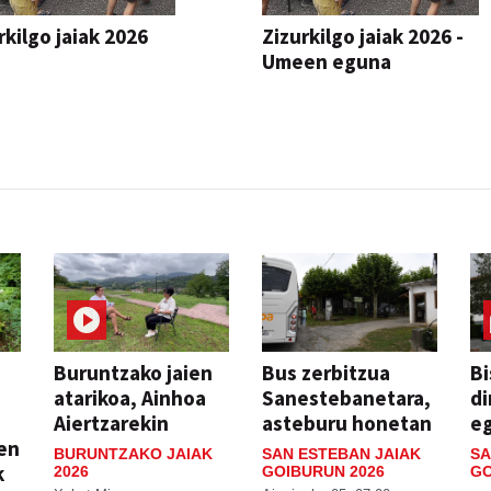
rkilgo jaiak 2026
Zizurkilgo jaiak 2026 -
Umeen eguna
JAIA
Buruntzako jaien
Bus zerbitzua
Bi
atarikoa, Ainhoa
Sanestebanetara,
di
Aiertzarekin
asteburu honetan
e
ien
BURUNTZAKO JAIAK
SAN ESTEBAN JAIAK
SA
k
2026
GOIBURUN 2026
GO