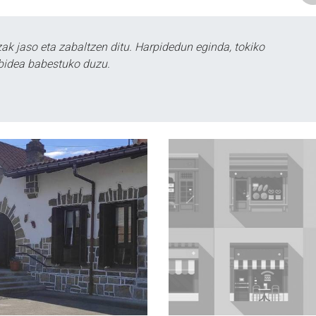
k jaso eta zabaltzen ditu. Harpidedun eginda, tokiko
bidea babestuko duzu.