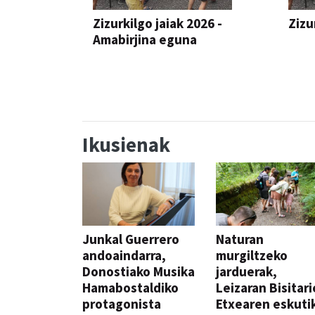
Zizurkilgo jaiak 2026 -
Zizu
Amabirjina eguna
JAIA
JAIA
Ikusienak
Junkal Guerrero
Naturan
andoaindarra,
murgiltzeko
Donostiako Musika
jarduerak,
Hamabostaldiko
Leizaran Bisitar
protagonista
Etxearen eskuti