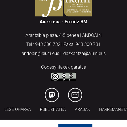
Aiurri.eus - Erroitz BM
Arantzibia plaza, 4-5 behea | ANDOAIN
Tel.: 943 300 732 | Faxa: 943 300 731
andoain@aiurri.eus | idazkaritza@aiurri.eus
Codesyntaxek garatua
LEGE OHARRA
PUBLIZITATEA
ARAUAK
HARREMANET