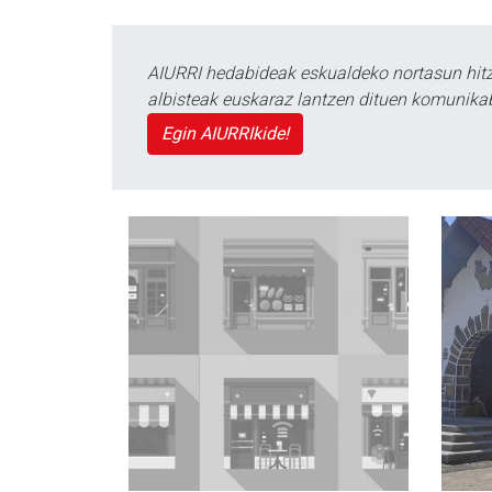
AIURRI hedabideak eskualdeko nortasun hitza
albisteak euskaraz lantzen dituen komunika
Egin AIURRIkide!