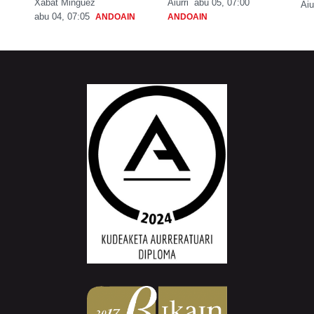
Xabat Minguez
Aiurri
abu 05, 07:00
Aiu
abu 04, 07:05
ANDOAIN
ANDOAIN