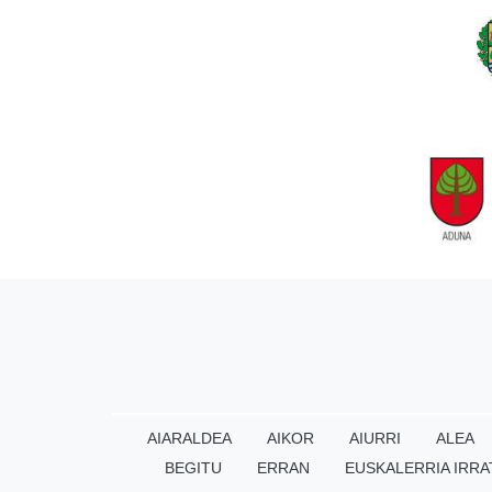
AIARALDEA
AIKOR
AIURRI
ALEA
BEGITU
ERRAN
EUSKALERRIA IRRA