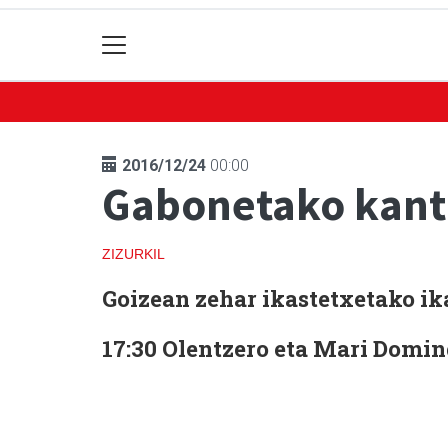
2016/12/24
00:00
Gabonetako kantu
ZIZURKIL
Goizean zehar ikastetxetako ik
17:30 Olentzero eta Mari Doming