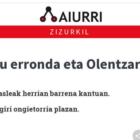
ZIZURKIL
 erronda eta Olentzar
asleak herrian barrena kantuan.
iri ongietorria plazan.