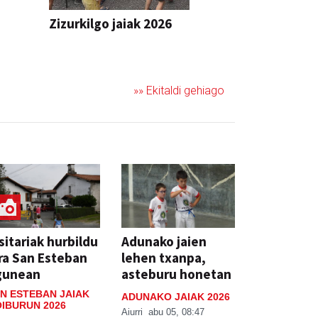
Zizurkilgo jaiak 2026
JAIA
»» Ekitaldi gehiago
sitariak hurbildu
Adunako jaien
ra San Esteban
lehen txanpa,
gunean
asteburu honetan
N ESTEBAN JAIAK
ADUNAKO JAIAK 2026
IBURUN 2026
Aiurri
abu 05, 08:47