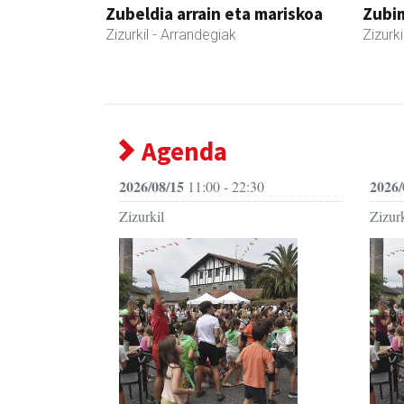
Zubeldia arrain eta mariskoa
Zubim
Zizurkil
- Arrandegiak
Zizurki
Agenda
2026/08/15
2026/
11:00 - 22:30
Zizurkil
Zizurk