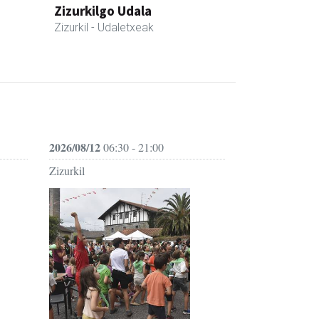
Zizurkilgo Udala
Zizurkil
- Udaletxeak
2026/08/12
06:30 - 21:00
Zizurkil