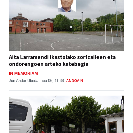
Aita Larramendi ikastolako sortzaileen eta
ondorengoen arteko katebegia
IN MEMORIAM
Jon Ander Ubeda
abu 06, 11:38
ANDOAIN