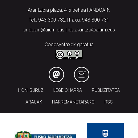
Tel.: 943 300 732 | Faxa: 943 300 731
andoain@aiurri.eus | idazkaritza@aiurri.eus
Codesyntaxek garatua
HONI BURUZ
LEGE OHARRA
PUBLIZITATEA
ARAUAK
HARREMANETARAKO
RSS