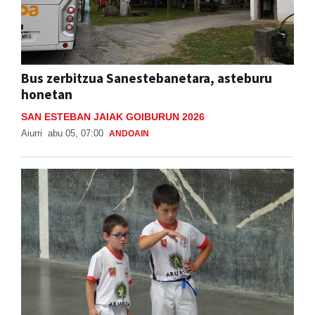
Bus zerbitzua Sanestebanetara, asteburu
honetan
SAN ESTEBAN JAIAK GOIBURUN 2026
Aiurri
abu 05, 07:00
ANDOAIN
Adunako jaien lehen txanpa, asteburu