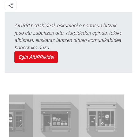
AIURRI hedabideak eskualdeko nortasun hitzak
jaso eta zabaltzen ditu. Harpidedun eginda, tokiko
albisteak euskaraz lantzen dituen komunikabidea
babestuko duzu.
Egin AIURRIkide!