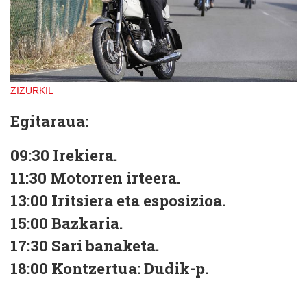
ZIZURKIL
Egitaraua:
09:30
Irekiera.
11:30
Motorren irteera.
13:00
Iritsiera eta esposizioa.
15:00
Bazkaria.
17:30
Sari banaketa.
18:00
Kontzertua: Dudik-p.