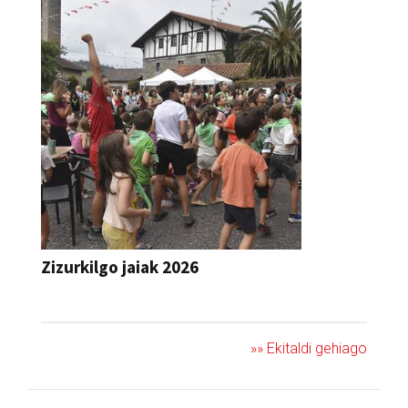
Zizurkilgo jaiak 2026
JAIA
»» Ekitaldi gehiago
Ikusienak