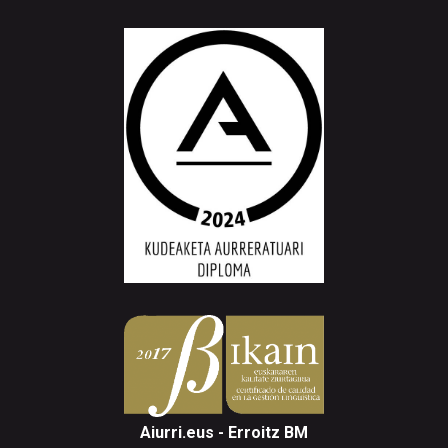
Aiurri.eus - Erroitz BM
Arantzibia plaza, 4-5 behea | ANDOAIN