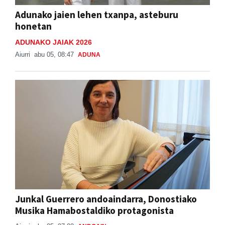
honetan
ADUNAKO JAIAK 2026
Aiurri
abu 05, 08:47
ADUNA
Junkal Guerrero andoaindarra, Donostiako
Musika Hamabostaldiko protagonista
Aiurri
abu 05, 07:00
ANDOAIN