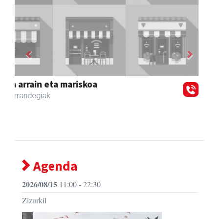
Previous
Next
Zubimusu Ikastola
Zizurkil
- Hezkuntza
Agenda
2026/08/15
11:00 - 22:30
Zizurkil