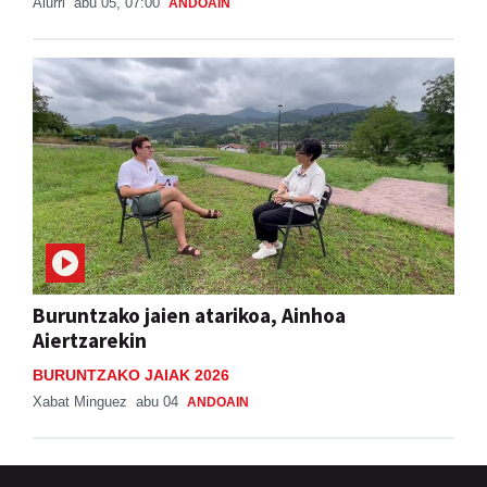
Buruntzako jaien atarikoa, Ainhoa
Aiertzarekin
BURUNTZAKO JAIAK 2026
Xabat Minguez
abu 04
ANDOAIN