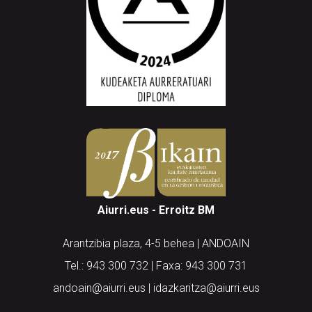
Aiurri.eus - Erroitz BM
Arantzibia plaza, 4-5 behea | ANDOAIN
Tel.: 943 300 732 | Faxa: 943 300 731
andoain@aiurri.eus | idazkaritza@aiurri.eus