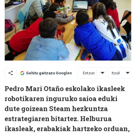
Entzun
Itzuli
Gehitu gaitzazu Googlen
Pedro Mari Otaño eskolako ikasleek
robotikaren inguruko saioa eduki
dute goizean Steam hezkuntza
estrategiaren bitartez. Helburua
ikasleak, erabakiak hartzeko orduan,