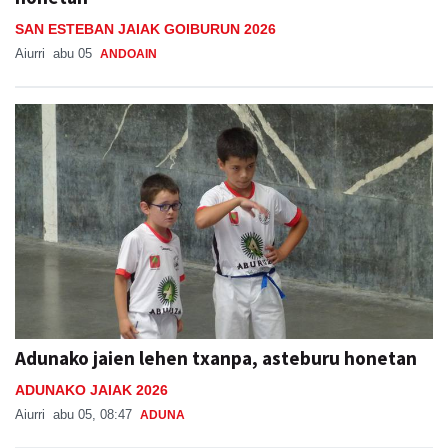
SAN ESTEBAN JAIAK GOIBURUN 2026
Aiurri
abu 05
ANDOAIN
Adunako jaien lehen txanpa, asteburu honetan
ADUNAKO JAIAK 2026
Aiurri
abu 05, 08:47
ADUNA