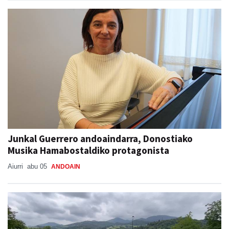
Junkal Guerrero andoaindarra, Donostiako
Musika Hamabostaldiko protagonista
Aiurri
abu 05
ANDOAIN