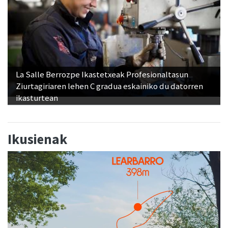
La Salle Berrozpe Ikastetxeak Profesionaltasun
Ziurtagiriaren lehen C gradua eskainiko du datorren
ikasturtean
Ikusienak