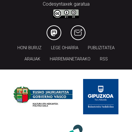
Codesyntaxek garatua
HONI BURUZ
LEGE OHARRA
PUBLIZITATEA
ARAUAK
HARREMANETARAKO
RSS