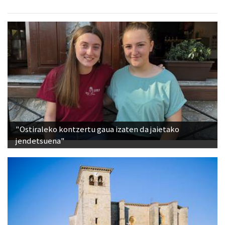
"Ostiraleko kontzertu gaua izaten da jaietako
jendetsuena"