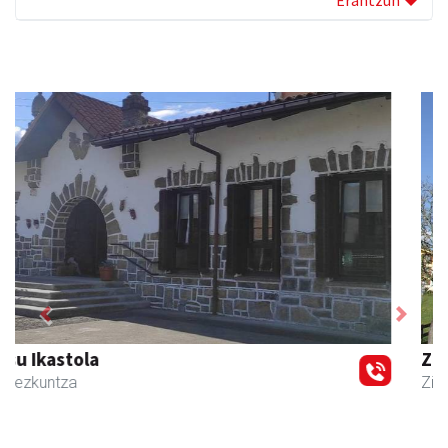
Previous
Next
Zizurkilgo Udala
Zizurkil
- Udaletxeak