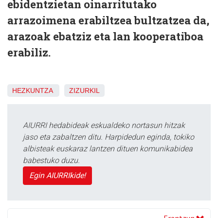
ebidentzietan oinarritutako
arrazoimena erabiltzea bultzatzea da,
arazoak ebatziz eta lan kooperatiboa
erabiliz.
HEZKUNTZA
ZIZURKIL
AIURRI hedabideak eskualdeko nortasun hitzak
jaso eta zabaltzen ditu. Harpidedun eginda, tokiko
albisteak euskaraz lantzen dituen komunikabidea
babestuko duzu.
Egin AIURRIkide!
Erantzun