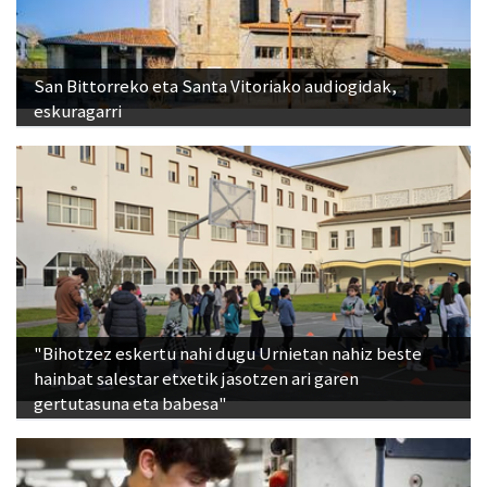
San Bittorreko eta Santa Vitoriako audiogidak,
eskuragarri
"Bihotzez eskertu nahi dugu Urnietan nahiz beste
hainbat salestar etxetik jasotzen ari garen
gertutasuna eta babesa"