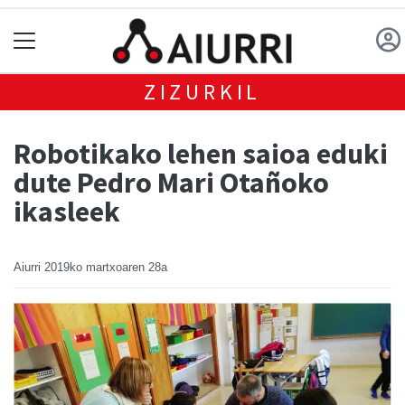
ZIZURKIL
Robotikako lehen saioa eduki
dute Pedro Mari Otañoko
ikasleek
Aiurri
2019ko martxoaren 28a