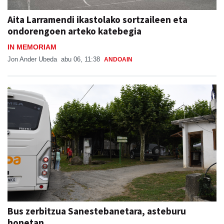
Aita Larramendi ikastolako sortzaileen eta
ondorengoen arteko katebegia
IN MEMORIAM
Jon Ander Ubeda
abu 06, 11:38
ANDOAIN
Bus zerbitzua Sanestebanetara, asteburu
honetan