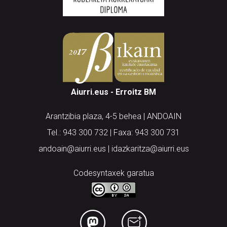
Aiurri.eus - Erroitz BM
Arantzibia plaza, 4-5 behea | ANDOAIN
Tel.: 943 300 732 | Faxa: 943 300 731
andoain@aiurri.eus | idazkaritza@aiurri.eus
Codesyntaxek garatua
HONI BURUZ
LEGE OHARRA
PUBLIZITATEA