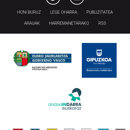
ARAUAK
HARREMANETARAKO
RSS