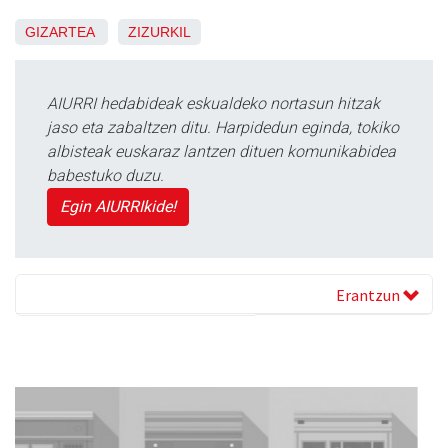
GIZARTEA
ZIZURKIL
AIURRI hedabideak eskualdeko nortasun hitzak
jaso eta zabaltzen ditu. Harpidedun eginda, tokiko
albisteak euskaraz lantzen dituen komunikabidea
babestuko duzu.
Egin AIURRIkide!
Erantzun