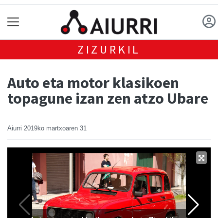
ZIZURKIL
Auto eta motor klasikoen
topagune izan zen atzo Ubare
Aiurri
2019ko martxoaren 31