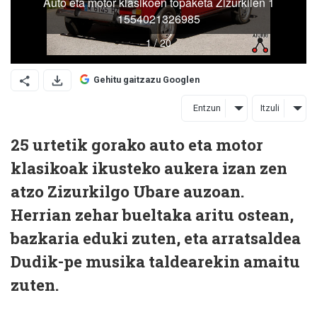
Gehitu gaitzazu Googlen
Entzun
Itzuli
25 urtetik gorako auto eta motor
klasikoak ikusteko aukera izan zen
atzo Zizurkilgo Ubare auzoan.
Herrian zehar bueltaka aritu ostean,
bazkaria eduki zuten, eta arratsaldea
Dudik-pe musika taldearekin amaitu
zuten.