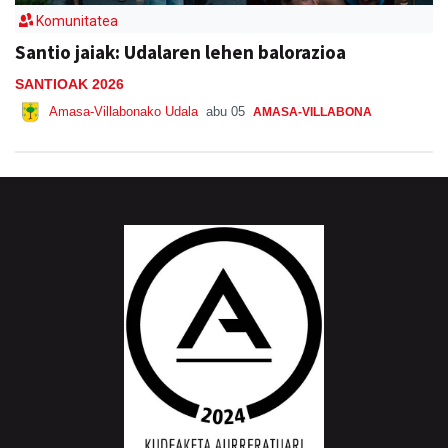
Santio jaiak: Udalaren lehen balorazioa
SANTIOAK 2026
Amasa-Villabonako Udala
abu 05
AMASA-VILLABONA