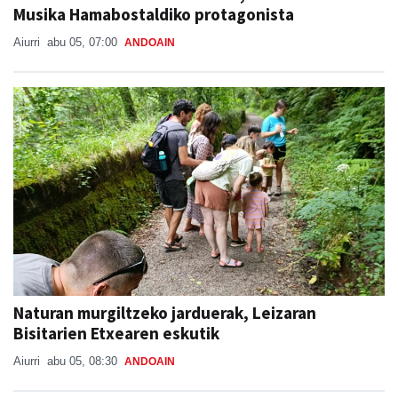
Aiurri
abu 05, 07:00
ANDOAIN
Naturan murgiltzeko jarduerak, Leizaran
Bisitarien Etxearen eskutik
Aiurri
abu 05, 08:30
ANDOAIN