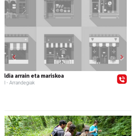
Previous
Next
Zubimusu Ikastola
Zizurkil
- Hezkuntza