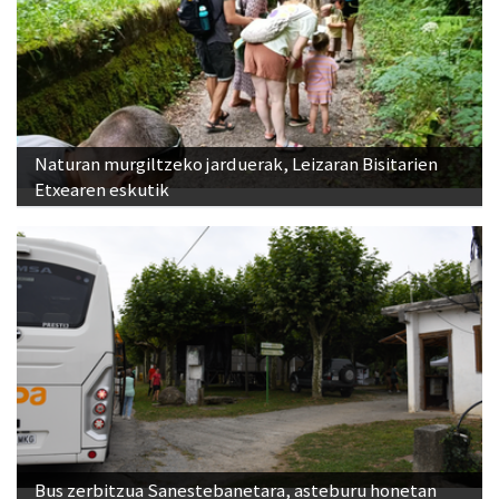
Naturan murgiltzeko jarduerak, Leizaran Bisitarien
Etxearen eskutik
Bus zerbitzua Sanestebanetara, asteburu honetan