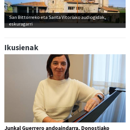
San Bittorreko eta Santa Vitoriako audiogidak,
eskuragarri
Ikusienak
Junkal Guerrero andoaindarra, Donostiako
Musika Hamabostaldiko protagonista