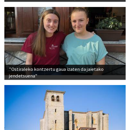
"Ostiraleko kontzertu gaua izaten da jaietako
jendetsuena"