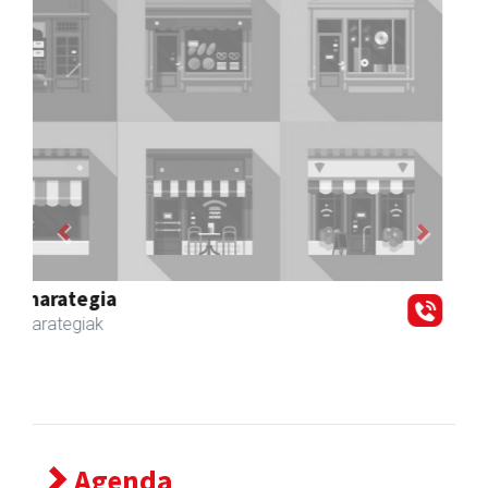
Previous
Next
Zizurkilgo Udala
Zizurkil
- Udaletxeak
Agenda
2026/08/15
11:00 - 22:30