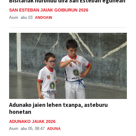
Aiurri
abu 03
ANDOAIN
Adunako jaien lehen txanpa, asteburu
honetan
ADUNAKO JAIAK 2026
Aiurri
abu 05, 08:47
ADUNA