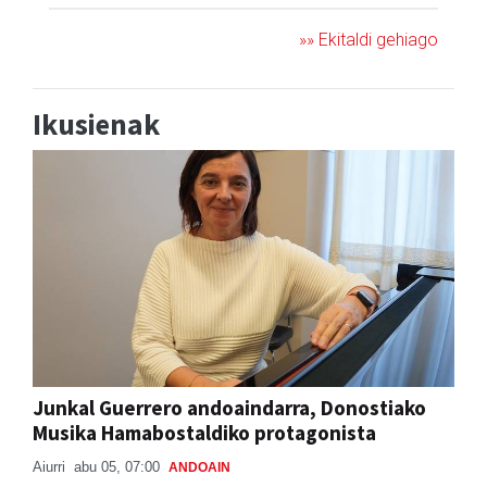
Ikusienak
Junkal Guerrero andoaindarra, Donostiako
Musika Hamabostaldiko protagonista
Aiurri
abu 05, 07:00
ANDOAIN