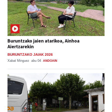
Buruntzako jaien atarikoa, Ainhoa
Aiertzarekin
BURUNTZAKO JAIAK 2026
Xabat Minguez
abu 04
ANDOAIN