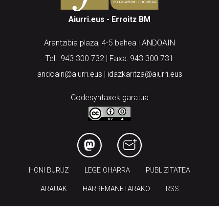
Arantzibia plaza, 4-5 behea | ANDOAIN
Tel.: 943 300 732 | Faxa: 943 300 731
andoain@aiurri.eus | idazkaritza@aiurri.eus
Codesyntaxek garatua
HONI BURUZ
LEGE OHARRA
PUBLIZITATEA
ARAUAK
HARREMANETARAKO
RSS