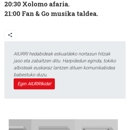
20:30
Xolomo afaria.
21:00
Fan & Go musika taldea.
AIURRI hedabideak eskualdeko nortasun hitzak
jaso eta zabaltzen ditu. Harpidedun eginda, tokiko
albisteak euskaraz lantzen dituen komunikabidea
babestuko duzu.
Egin AIURRIkide!