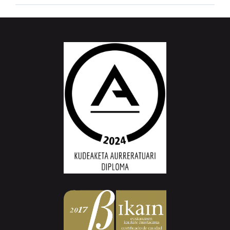
Aiurri.eus - Erroitz BM