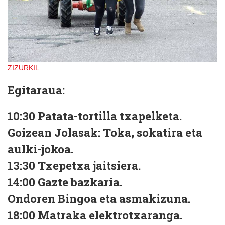
ZIZURKIL
Egitaraua:
10:30
Patata-tortilla txapelketa.
Goizean
Jolasak: Toka, sokatira eta
aulki-jokoa.
13:30
Txepetxa jaitsiera.
14:00
Gazte bazkaria.
Ondoren
Bingoa eta asmakizuna.
18:00
Matraka elektrotxaranga.