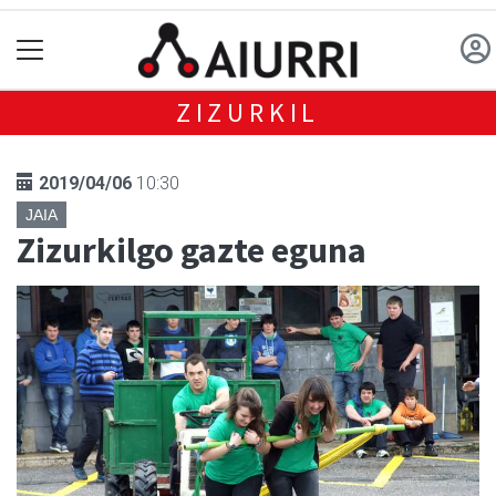
ZIZURKIL
2019/04/06
10:30
JAIA
Zizurkilgo gazte eguna