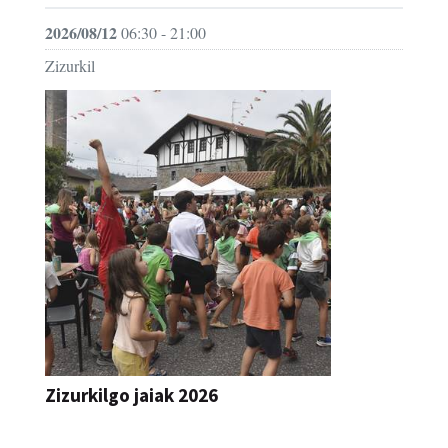
Zizurkil
Zizurkilgo jaiak 2026
JAIA
»» Ekitaldi gehiago