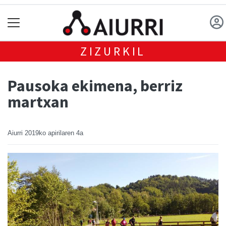
ZIZURKIL
Pausoka ekimena, berriz
martxan
Aiurri
2019ko apirilaren 4a