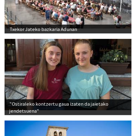
Txekor Jateko bazkaria Adunan
"Ostiraleko kontzertu gaua izaten da jaietako
jendetsuena"