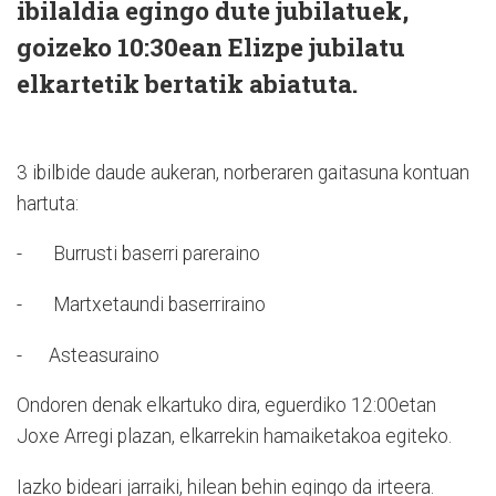
ibilaldia egingo dute jubilatuek,
goizeko 10:30ean Elizpe jubilatu
elkartetik bertatik abiatuta.
3 ibilbide daude aukeran, norberaren gaitasuna kontuan
hartuta:
- Burrusti baserri pareraino
- Martxetaundi baserriraino
- Asteasuraino
Ondoren denak elkartuko dira, eguerdiko 12:00etan
Joxe Arregi plazan, elkarrekin hamaiketakoa egiteko.
Iazko bideari jarraiki, hilean behin egingo da irteera.