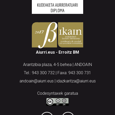
Aiurri.eus - Erroitz BM
Arantzibia plaza, 4-5 behea | ANDOAIN
Tel.: 943 300 732 | Faxa: 943 300 731
andoain@aiurri.eus | idazkaritza@aiurri.eus
Codesyntaxek garatua