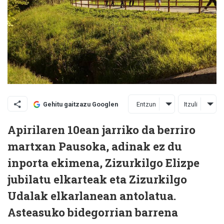
Entzun
Itzuli
Gehitu gaitzazu Googlen
Apirilaren 10ean jarriko da berriro
martxan Pausoka, adinak ez du
inporta ekimena, Zizurkilgo Elizpe
jubilatu elkarteak eta Zizurkilgo
Udalak elkarlanean antolatua.
Asteasuko bidegorrian barrena