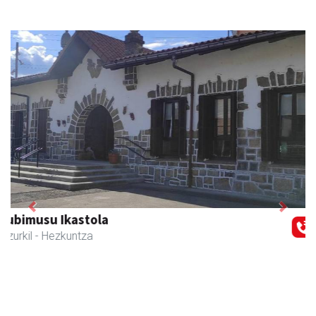
Previous
Next
Joxean harategia
Zizurkil
- Harategiak