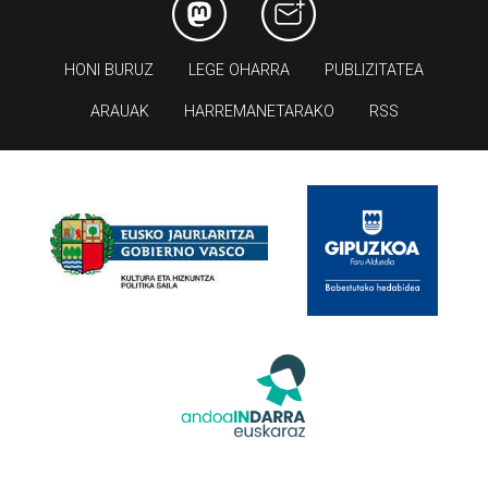
HONI BURUZ
LEGE OHARRA
PUBLIZITATEA
ARAUAK
HARREMANETARAKO
RSS