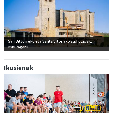
San Bittorreko eta Santa Vitoriako audiogidak,
eskuragarri
Ikusienak