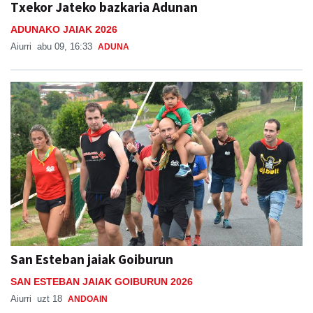
Txekor Jateko bazkaria Adunan
ADUNAKO JAIAK 2026
Aiurri
abu 09, 16:33
ADUNA
San Esteban jaiak Goiburun
SAN ESTEBAN JAIAK GOIBURUN 2026
Aiurri
uzt 18
ANDOAIN