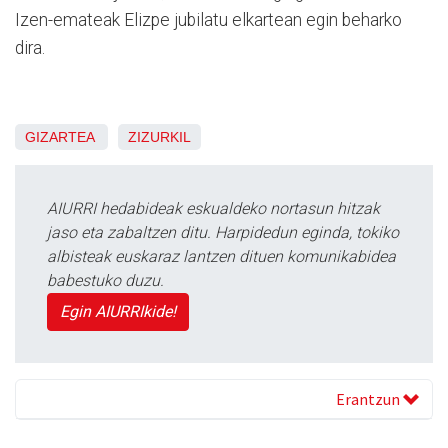
Izen-emateak Elizpe jubilatu elkartean egin beharko
dira.
GIZARTEA
ZIZURKIL
AIURRI hedabideak eskualdeko nortasun hitzak
jaso eta zabaltzen ditu. Harpidedun eginda, tokiko
albisteak euskaraz lantzen dituen komunikabidea
babestuko duzu.
Egin AIURRIkide!
Erantzun