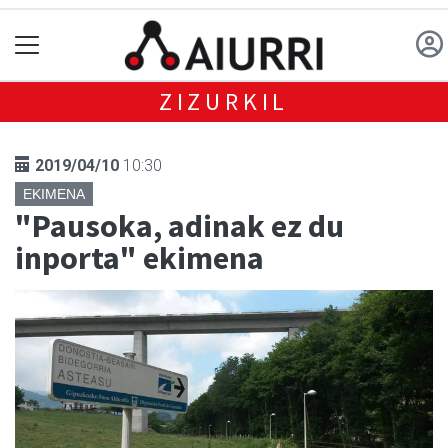
ZIZURKIL
2019/04/10
10:30
EKIMENA
"Pausoka, adinak ez du
inporta" ekimena