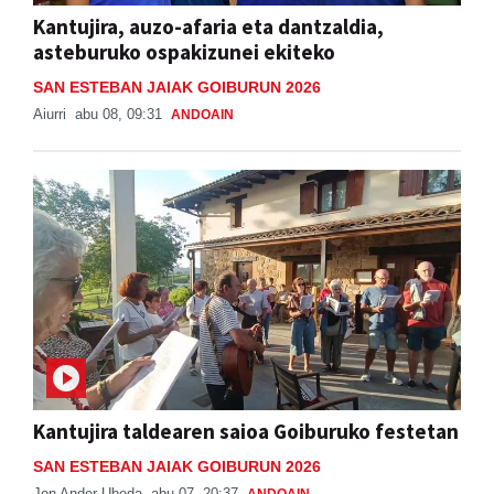
asteburuko ospakizunei ekiteko
SAN ESTEBAN JAIAK GOIBURUN 2026
Aiurri
abu 08, 09:31
ANDOAIN
Kantujira taldearen saioa Goiburuko festetan
SAN ESTEBAN JAIAK GOIBURUN 2026
Jon Ander Ubeda
abu 07, 20:37
ANDOAIN