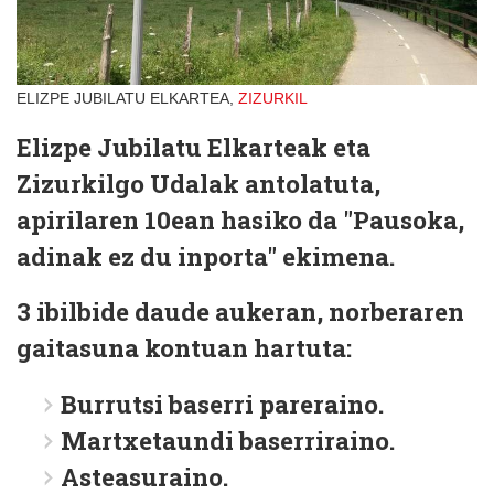
ELIZPE JUBILATU ELKARTEA,
ZIZURKIL
Elizpe Jubilatu Elkarteak eta
Zizurkilgo Udalak antolatuta,
apirilaren 10ean hasiko da "Pausoka,
adinak ez du inporta" ekimena.
3 ibilbide daude aukeran, norberaren
gaitasuna kontuan hartuta:
Burrutsi baserri pareraino.
Martxetaundi baserriraino.
Asteasuraino.