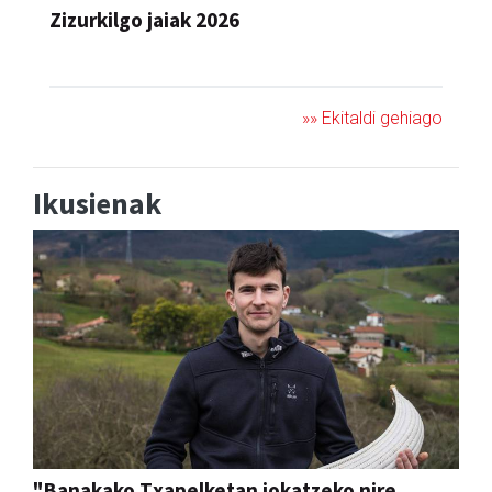
JAIA
»» Ekitaldi gehiago
Ikusienak
"Banakako Txapelketan jokatzeko nire
eskubidea aldarrikatzen dut"