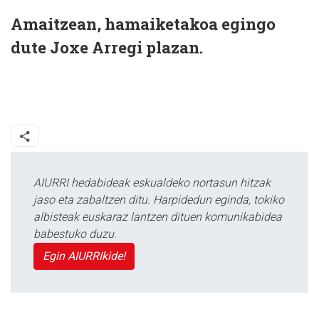
Amaitzean, hamaiketakoa egingo
dute Joxe Arregi plazan.
AIURRI hedabideak eskualdeko nortasun hitzak
jaso eta zabaltzen ditu. Harpidedun eginda, tokiko
albisteak euskaraz lantzen dituen komunikabidea
babestuko duzu.
Egin AIURRIkide!