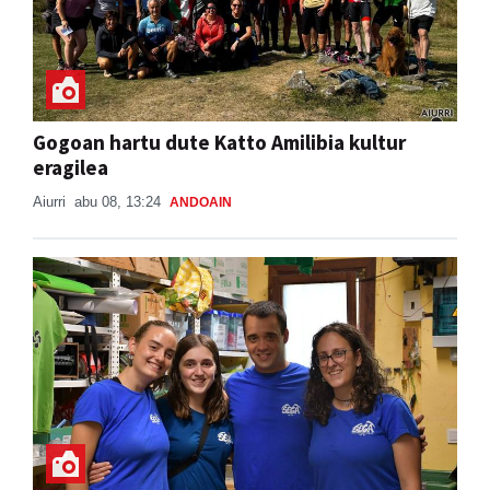
Gogoan hartu dute Katto Amilibia kultur
eragilea
Aiurri
abu 08, 13:24
ANDOAIN
Kantujira, auzo-afaria eta dantzaldia,