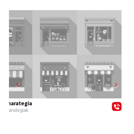
Previous
Next
Zubimusu Ikastola
Zizurkil
- Hezkuntza