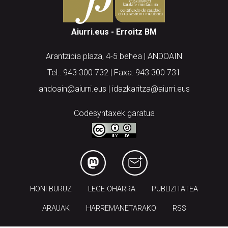
Aiurri.eus - Erroitz BM
Arantzibia plaza, 4-5 behea | ANDOAIN
Tel.: 943 300 732 | Faxa: 943 300 731
andoain@aiurri.eus | idazkaritza@aiurri.eus
Codesyntaxek garatua
HONI BURUZ
LEGE OHARRA
PUBLIZITATEA
ARAUAK
HARREMANETARAKO
RSS