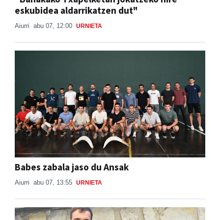
Aiurri
abu 07, 12:00
URNIETA
Babes zabala jaso du Ansak
Aiurri
abu 07, 13:55
URNIETA